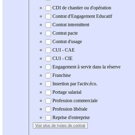
CDI de chantier ou d'opération
Contrat d'Engagement Educatif
Contrat intermittent
Contrat pacte
Contrat d'usage
CUI - CAE
CUI - CIE
Engagement à servir dans la réserve
Franchise
Insertion par l'activ.éco.
Portage salarial
Profession commerciale
Profession libérale
Reprise d'entreprise
Voir plus
de types de contrat