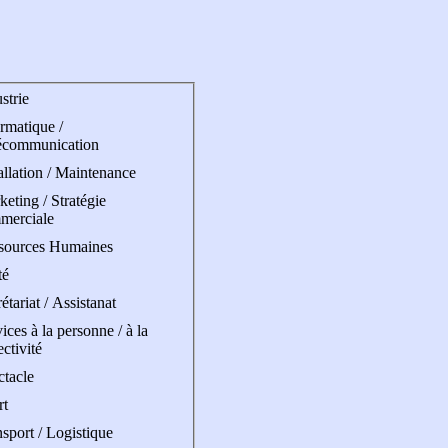
strie
rmatique /
écommunication
allation / Maintenance
eting / Stratégie
merciale
sources Humaines
té
étariat / Assistanat
ices à la personne / à la
ectivité
ctacle
rt
sport / Logistique