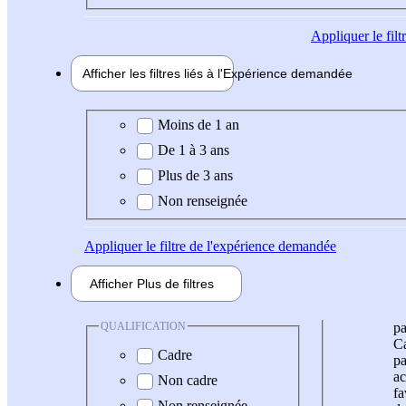
Appliquer
le fil
Afficher les filtres liés à l'
Expérience
demandée
Expérience demandée
Moins de 1 an
De 1 à 3 ans
Plus de 3 ans
Non renseignée
Appliquer
le filtre de l'expérience demandée
Afficher
Plus de
filtres
QUALIFICATION
pa
Ca
Cadre
pa
ac
Non cadre
fa
Non renseignée