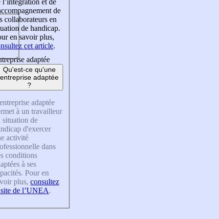
 l’intégration et de
’accompagnement de
s collaborateurs en
tuation de handicap.
ur en savoir plus,
nsultez cet article
.
treprise adaptée
Qu'est-ce qu'une
entreprise adaptée
?
entreprise adaptée
rmet à un travailleur
 situation de
ndicap d'exercer
e activité
ofessionnelle dans
s conditions
aptées à ses
pacités. Pour en
voir plus,
consultez
 site de l’UNEA
.