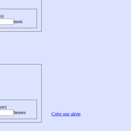
s)
mois
ure)
heures
Créer une alerte