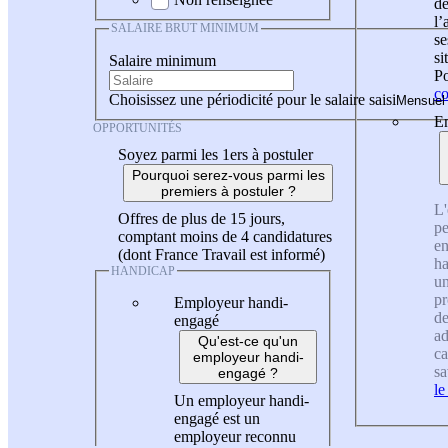
de
l
SALAIRE BRUT MINIMUM
se
si
Salaire minimum
Po
co
Choisissez une périodicité pour le salaire saisi
En
OPPORTUNITÉS
Soyez parmi les 1ers à postuler
Pourquoi serez-vous parmi les
premiers à postuler ?
L'
Offres de plus de 15 jours,
pe
comptant moins de 4 candidatures
en
(dont France Travail est informé)
ha
HANDICAP
un
pr
Employeur handi-
de
engagé
ad
Qu'est-ce qu'un
ca
employeur handi-
sa
engagé ?
le
Un employeur handi-
engagé est un
employeur reconnu