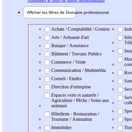
Appliquer
le filtre de durée hebdomadaire
Afficher les filtres de
Domaine pro
fessionnel
Domaine professionel
Achats / Comptabilité / Gestion
Indu
Arts / Artisanat d'art
Info
Tél
Banque / Assurance
Inst
Bâtiment / Travaux Publics
Mark
Commerce / Vente
com
Communication / Multimédia
Res
Conseil / Etudes
San
Direction d'entreprise
Secr
Espaces verts et naturels /
Serv
Agriculture / Pêche / Soins aux
coll
animaux
Spe
Hôtellerie - Restauration /
Tourisme / Animation
Spo
Immobilier
Tran