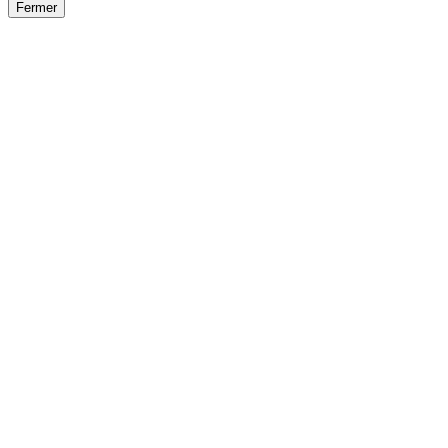
Fermer
Fermer
le détail de l'offre
/
Offre
sur
Offre précéden