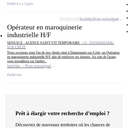
Publié il y a 3 jours
Ajouter cette offre à ma sélection
Intérim
Non renseigné
Opérateur en maroquinerie
industrielle H/F
SENSACE - AGENCE SAINT-VIT TEMPORAIRE -
25 - DANNEMARIE-
SUR-CRÈTE
Nous recrutons pour l'un de nos clients situé à Dannemarie-sur-Crète, un Opérateur
en maroquinerie industrielle H/F afin de renforcer ses équipes. Au sein de l'usine,
vous travaillerez sur l'atelier...
Intérim - Non renseigné
Publié hier
Prêt à élargir votre recherche d’emploi ?
Découvrez de nouveaux territoires où les chances de