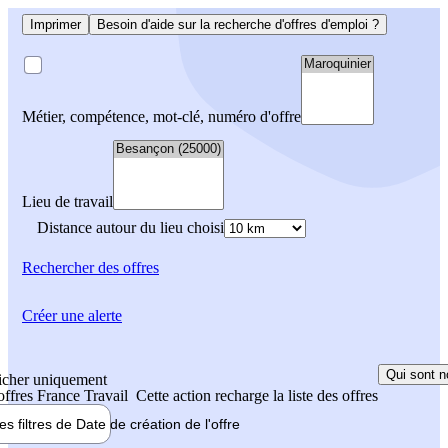
Imprimer
Besoin d'aide sur la recherche d'offres d'emploi ?
Métier, compétence, mot-clé, numéro d'offre
Lieu de travail
Distance autour du lieu choisi
Rechercher
des offres
Créer une alerte
Qui sont n
icher uniquement
 offres France Travail
Cette action recharge la liste des offres
les filtres de
Date de création
de l'offre