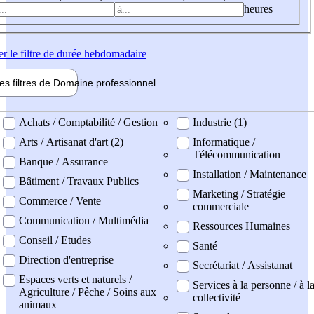
heures
er
le filtre de durée hebdomadaire
les filtres de
Domaine pro
fessionnel
ne professionel
Achats / Comptabilité / Gestion
Industrie (1)
Arts / Artisanat d'art (2)
Informatique /
Télécommunication
Banque / Assurance
Installation / Maintenance
Bâtiment / Travaux Publics
Marketing / Stratégie
Commerce / Vente
commerciale
Communication / Multimédia
Ressources Humaines
Conseil / Etudes
Santé
Direction d'entreprise
Secrétariat / Assistanat
Espaces verts et naturels /
Services à la personne / à l
Agriculture / Pêche / Soins aux
collectivité
animaux