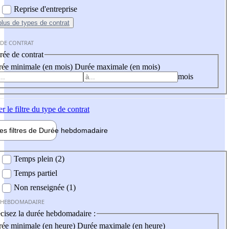
Reprise d'entreprise
plus
de types de contrat
 DE CONTRAT
ée de contrat
ée minimale (en mois)
Durée maximale (en mois)
mois
er
le filtre du type de contrat
les filtres de
Durée hebdo
madaire
 hebdomadaire
Temps plein (2)
Temps partiel
Non renseignée (1)
 HEBDOMADAIRE
cisez la durée hebdomadaire :
ée minimale (en heure)
Durée maximale (en heure)