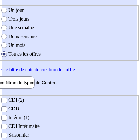
e création de l'offre
Un jour
Trois jours
Une semaine
Deux semaines
Un mois
Toutes les offres
er
le filtre de date de création de l'offre
les filtres de types de
Contrat
de contrat
CDI (2)
CDD
Intérim (1)
CDI Intérimaire
Saisonnier