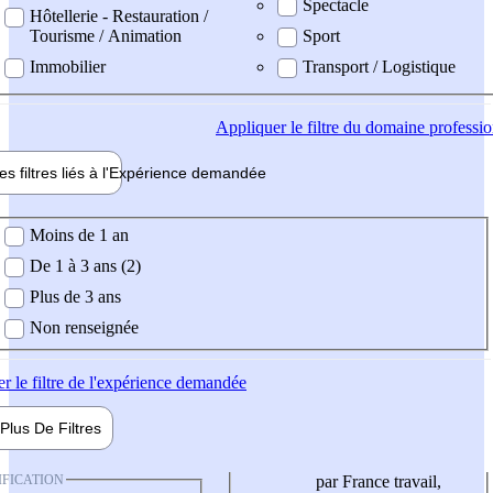
Spectacle
Hôtellerie - Restauration /
Tourisme / Animation
Sport
Immobilier
Transport / Logistique
Appliquer
le filtre du domaine professi
es filtres liés à l'
Expérience
demandée
ience demandée
Moins de 1 an
De 1 à 3 ans (2)
Plus de 3 ans
Non renseignée
er
le filtre de l'expérience demandée
Plus De
Filtres
IFICATION
par France travail,