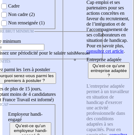
Cap emploi et ses
Cadre
partenaires pour ses
actions concrètes en
Non cadre (2)
faveur du recrutement,
Non renseignée (1)
de l’intégration et de
l’accompagnement de
IRE BRUT MINIMUM
ses collaborateurs en
situation de handicap.
re minimum
Pour en savoir plus,
consultez cet article
.
ssez une périodicité pour le salaire saisi
Entreprise adaptée
NITÉS
Qu'est-ce qu'une
z parmi les 1ers à postuler
entreprise adaptée
?
urquoi serez-vous parmi les
premiers à postuler ?
L'entreprise adaptée
es de plus de 15 jours,
permet à un travailleur
tant moins de 4 candidatures
en situation de
t France Travail est informé)
handicap d'exercer
ICAP
une activité
professionnelle dans
Employeur handi-
des conditions
engagé
adaptées à ses
Qu'est-ce qu'un
capacités. Pour en
employeur handi-
savoir plus,
consultez