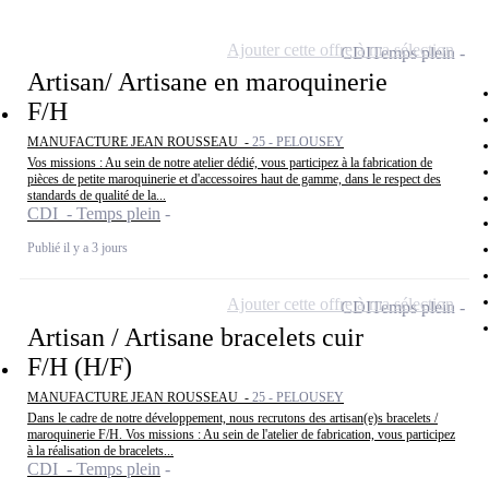
Ajouter cette offre à ma sélection
CDI
Temps plein
Artisan/ Artisane en maroquinerie
F/H
MANUFACTURE JEAN ROUSSEAU -
25 - PELOUSEY
Vos missions : Au sein de notre atelier dédié, vous participez à la fabrication de
pièces de petite maroquinerie et d'accessoires haut de gamme, dans le respect des
standards de qualité de la...
CDI - Temps plein
Publié il y a 3 jours
Ajouter cette offre à ma sélection
CDI
Temps plein
Artisan / Artisane bracelets cuir
F/H (H/F)
MANUFACTURE JEAN ROUSSEAU -
25 - PELOUSEY
Dans le cadre de notre développement, nous recrutons des artisan(e)s bracelets /
maroquinerie F/H. Vos missions : Au sein de l'atelier de fabrication, vous participez
à la réalisation de bracelets...
CDI - Temps plein