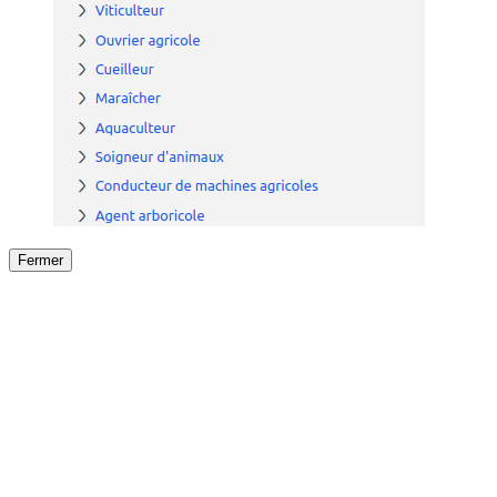
Fermer
Fermer
le détail de l'offre
/
Offre
sur
Offre précéden