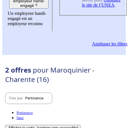
employeur handi-
le site de l’UNEA
.
engagé ?
Un employeur handi-
engagé est un
employeur reconnu
Appliquer
les filtres
2 offres
pour Maroquinier -
Charente (16)
Trier par
Pertinence
Pertinence
Date
Afficher la carte
(contenu non-accessible)