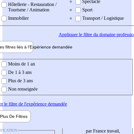
Spectacle
Hôtellerie - Restauration /
Tourisme / Animation
Sport
Immobilier
Transport / Logistique
Appliquer
le filtre du domaine professi
es filtres liés à l'
Expérience
demandée
ience demandée
Moins de 1 an
De 1 à 3 ans
Plus de 3 ans
Non renseignée
er
le filtre de l'expérience demandée
Plus De
Filtres
IFICATION
par France travail,