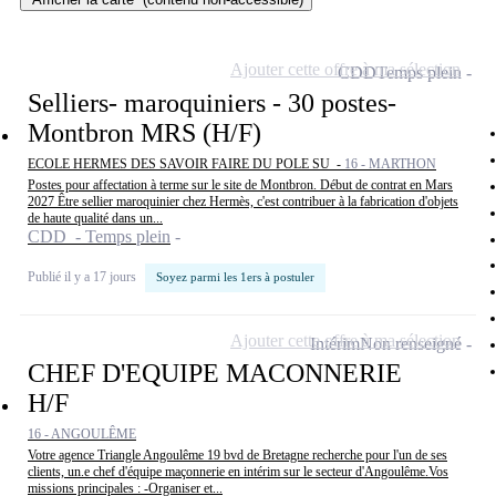
Ajouter cette offre à ma sélection
CDD
Temps plein
Selliers- maroquiniers - 30 postes-
Montbron MRS (H/F)
ECOLE HERMES DES SAVOIR FAIRE DU POLE SU -
16 - MARTHON
Postes pour affectation à terme sur le site de Montbron. Début de contrat en Mars
2027 Être sellier maroquinier chez Hermès, c'est contribuer à la fabrication d'objets
de haute qualité dans un...
CDD - Temps plein
Publié il y a 17 jours
Soyez parmi les 1ers à postuler
Ajouter cette offre à ma sélection
Intérim
Non renseigné
CHEF D'EQUIPE MACONNERIE
H/F
16 - ANGOULÊME
Votre agence Triangle Angoulême 19 bvd de Bretagne recherche pour l'un de ses
clients, un.e chef d'équipe maçonnerie en intérim sur le secteur d'Angoulême.Vos
missions principales : -Organiser et...