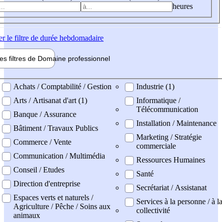
heures
er
le filtre de durée hebdomadaire
les filtres de
Domaine pro
fessionnel
ne professionel
Achats / Comptabilité / Gestion
Industrie (1)
Arts / Artisanat d'art (1)
Informatique /
Télécommunication
Banque / Assurance
Installation / Maintenance
Bâtiment / Travaux Publics
Marketing / Stratégie
Commerce / Vente
commerciale
Communication / Multimédia
Ressources Humaines
Conseil / Etudes
Santé
Direction d'entreprise
Secrétariat / Assistanat
Espaces verts et naturels /
Services à la personne / à l
Agriculture / Pêche / Soins aux
collectivité
animaux