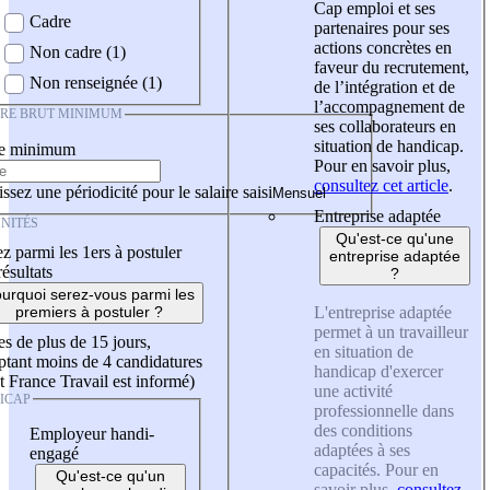
Cap emploi et ses
Cadre
partenaires pour ses
actions concrètes en
Non cadre (1)
faveur du recrutement,
Non renseignée (1)
de l’intégration et de
l’accompagnement de
IRE BRUT MINIMUM
ses collaborateurs en
situation de handicap.
re minimum
Pour en savoir plus,
consultez cet article
.
ssez une périodicité pour le salaire saisi
Entreprise adaptée
NITÉS
Qu'est-ce qu'une
z parmi les 1ers à postuler
entreprise adaptée
résultats
?
urquoi serez-vous parmi les
L'entreprise adaptée
premiers à postuler ?
permet à un travailleur
es de plus de 15 jours,
en situation de
tant moins de 4 candidatures
handicap d'exercer
t France Travail est informé)
une activité
ICAP
professionnelle dans
des conditions
Employeur handi-
adaptées à ses
engagé
capacités. Pour en
Qu'est-ce qu'un
savoir plus,
consultez