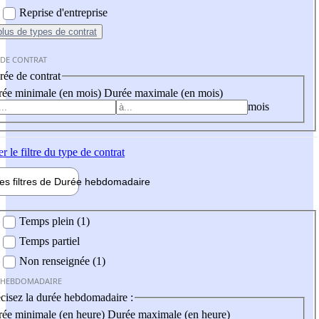
Reprise d'entreprise
plus
de types de contrat
 DE CONTRAT
ée de contrat
ée minimale (en mois)
Durée maximale (en mois)
mois
er
le filtre du type de contrat
les filtres de
Durée hebdo
madaire
 hebdomadaire
Temps plein (1)
Temps partiel
Non renseignée (1)
 HEBDOMADAIRE
cisez la durée hebdomadaire :
ée minimale (en heure)
Durée maximale (en heure)