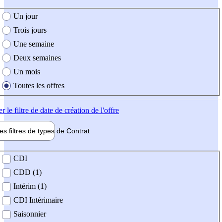
e création de l'offre
Un jour
Trois jours
Une semaine
Deux semaines
Un mois
Toutes les offres
er
le filtre de date de création de l'offre
les filtres de types de
Contrat
de contrat
CDI
CDD (1)
Intérim (1)
CDI Intérimaire
Saisonnier