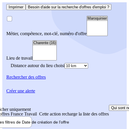
Imprimer
Besoin d'aide sur la recherche d'offres d'emploi ?
Métier, compétence, mot-clé, numéro d'offre
Lieu de travail
Distance autour du lieu choisi
Rechercher
des offres
Créer une alerte
Qui sont n
icher uniquement
 offres France Travail
Cette action recharge la liste des offres
les filtres de
Date de création
de l'offre