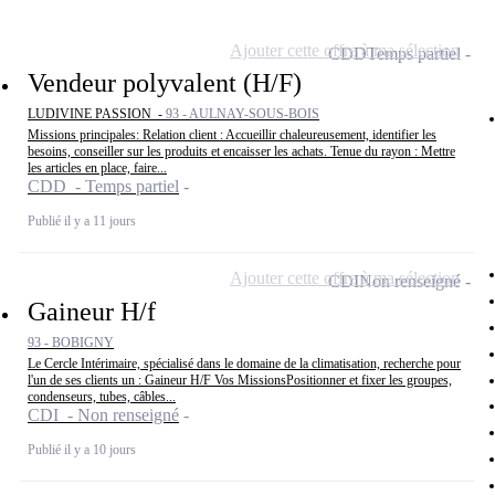
Ajouter cette offre à ma sélection
CDD
Temps partiel
Vendeur polyvalent (H/F)
LUDIVINE PASSION -
93 - AULNAY-SOUS-BOIS
Missions principales: Relation client : Accueillir chaleureusement, identifier les
besoins, conseiller sur les produits et encaisser les achats. Tenue du rayon : Mettre
les articles en place, faire...
CDD - Temps partiel
Publié il y a 11 jours
Ajouter cette offre à ma sélection
CDI
Non renseigné
Gaineur H/f
93 - BOBIGNY
Le Cercle Intérimaire, spécialisé dans le domaine de la climatisation, recherche pour
l'un de ses clients un : Gaineur H/F Vos MissionsPositionner et fixer les groupes,
condenseurs, tubes, câbles...
CDI - Non renseigné
Publié il y a 10 jours