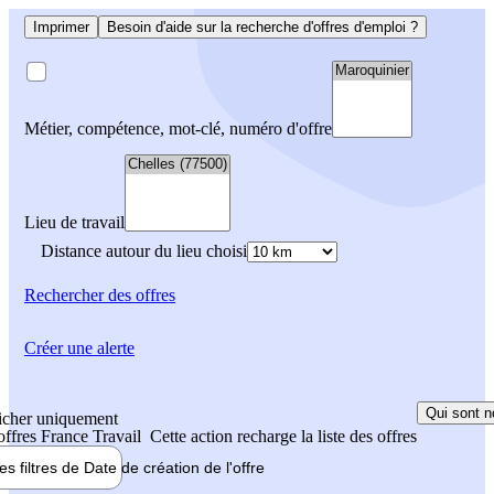
Imprimer
Besoin d'aide sur la recherche d'offres d'emploi ?
Métier, compétence, mot-clé, numéro d'offre
Lieu de travail
Distance autour du lieu choisi
Rechercher
des offres
Créer une alerte
Qui sont n
icher uniquement
 offres France Travail
Cette action recharge la liste des offres
les filtres de
Date de création
de l'offre