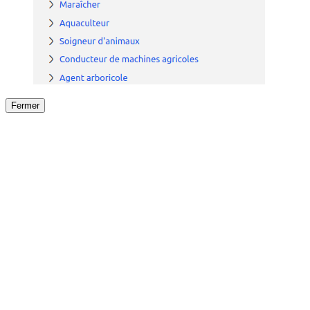
Fermer
Fermer
le détail de l'offre
/
Offre
sur
Offre précéden