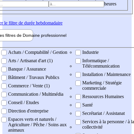
heures
er
le filtre de durée hebdomadaire
les filtres de
Domaine pro
fessionnel
ne professionel
Achats / Comptabilité / Gestion
Industrie
Arts / Artisanat d'art (1)
Informatique /
Télécommunication
Banque / Assurance
Installation / Maintenance
Bâtiment / Travaux Publics
Marketing / Stratégie
Commerce / Vente (1)
commerciale
Communication / Multimédia
Ressources Humaines
Conseil / Etudes
Santé
Direction d'entreprise
Secrétariat / Assistanat
Espaces verts et naturels /
Services à la personne / à l
Agriculture / Pêche / Soins aux
collectivité
animaux