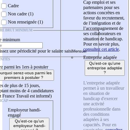
Cap emploi et ses
Cadre
partenaires pour ses
actions concrètes en
Non cadre (1)
faveur du recrutement,
Non renseignée (1)
de l’intégration et de
l’accompagnement de
IRE BRUT MINIMUM
ses collaborateurs en
situation de handicap.
re minimum
Pour en savoir plus,
consultez cet article
.
ssez une périodicité pour le salaire saisi
Entreprise adaptée
NITÉS
Qu'est-ce qu'une
z parmi les 1ers à postuler
entreprise adaptée
?
urquoi serez-vous parmi les
premiers à postuler ?
L'entreprise adaptée
es de plus de 15 jours,
permet à un travailleur
tant moins de 4 candidatures
en situation de
t France Travail est informé)
handicap d'exercer
ICAP
une activité
professionnelle dans
Employeur handi-
des conditions
engagé
adaptées à ses
Qu'est-ce qu'un
capacités. Pour en
employeur handi-
savoir plus,
consultez