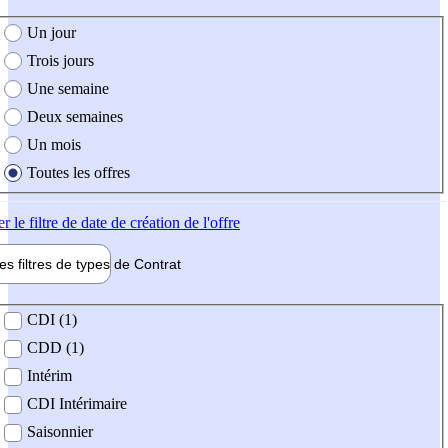
e création de l'offre
Un jour
Trois jours
Une semaine
Deux semaines
Un mois
Toutes les offres
er
le filtre de date de création de l'offre
les filtres de types de
Contrat
de contrat
CDI (1)
CDD (1)
Intérim
CDI Intérimaire
Saisonnier