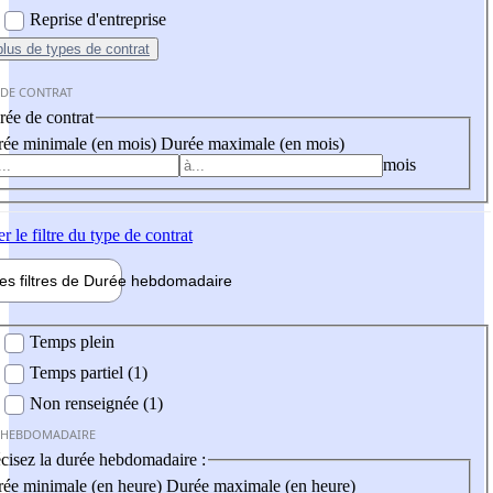
Reprise d'entreprise
plus
de types de contrat
 DE CONTRAT
ée de contrat
ée minimale (en mois)
Durée maximale (en mois)
mois
er
le filtre du type de contrat
les filtres de
Durée hebdo
madaire
 hebdomadaire
Temps plein
Temps partiel (1)
Non renseignée (1)
 HEBDOMADAIRE
cisez la durée hebdomadaire :
ée minimale (en heure)
Durée maximale (en heure)