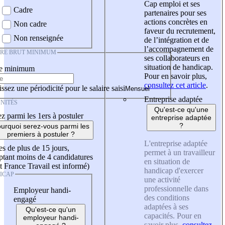
Cap emploi et ses
Cadre
partenaires pour ses
actions concrètes en
Non cadre
faveur du recrutement,
Non renseignée
de l’intégration et de
l’accompagnement de
IRE BRUT MINIMUM
ses collaborateurs en
situation de handicap.
re minimum
Pour en savoir plus,
consultez cet article
.
ssez une périodicité pour le salaire saisi
Entreprise adaptée
NITÉS
Qu'est-ce qu'une
z parmi les 1ers à postuler
entreprise adaptée
?
urquoi serez-vous parmi les
premiers à postuler ?
L'entreprise adaptée
es de plus de 15 jours,
permet à un travailleur
tant moins de 4 candidatures
en situation de
t France Travail est informé)
handicap d'exercer
ICAP
une activité
professionnelle dans
Employeur handi-
des conditions
engagé
adaptées à ses
Qu'est-ce qu'un
capacités. Pour en
employeur handi-
savoir plus,
consultez