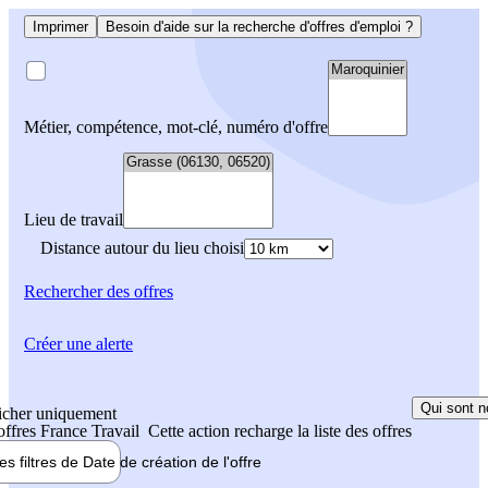
Imprimer
Besoin d'aide sur la recherche d'offres d'emploi ?
Métier, compétence, mot-clé, numéro d'offre
Lieu de travail
Distance autour du lieu choisi
Rechercher
des offres
Créer une alerte
Qui sont n
icher uniquement
 offres France Travail
Cette action recharge la liste des offres
les filtres de
Date de création
de l'offre