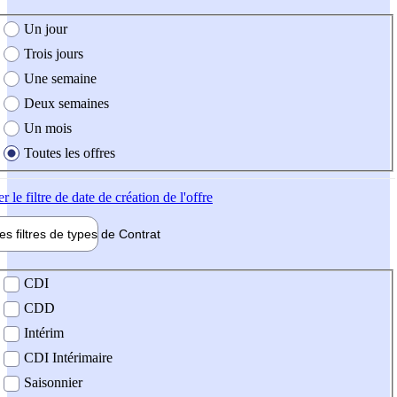
e création de l'offre
Un jour
Trois jours
Une semaine
Deux semaines
Un mois
Toutes les offres
er
le filtre de date de création de l'offre
les filtres de types de
Contrat
de contrat
CDI
CDD
Intérim
CDI Intérimaire
Saisonnier