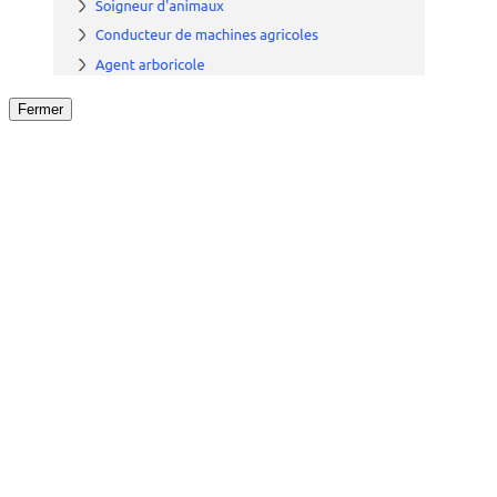
Fermer
Fermer
le détail de l'offre
/
Offre
sur
Offre précéden