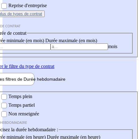
Reprise d'entreprise
plus
de types de contrat
 DE CONTRAT
ée de contrat
ée minimale (en mois)
Durée maximale (en mois)
mois
er
le filtre du type de contrat
les filtres de
Durée hebdo
madaire
 hebdomadaire
Temps plein
Temps partiel
Non renseignée
 HEBDOMADAIRE
cisez la durée hebdomadaire :
ée minimale (en heure)
Durée maximale (en heure)