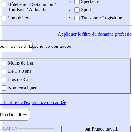
Spectacle
Hôtellerie - Restauration /
Tourisme / Animation
Sport
Immobilier
Transport / Logistique
Appliquer
le filtre du domaine professi
es filtres liés à l'
Expérience
demandée
ience demandée
Moins de 1 an
De 1 à 3 ans
Plus de 3 ans
Non renseignée
er
le filtre de l'expérience demandée
Plus De
Filtres
IFICATION
par France travail,