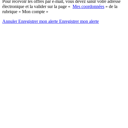
Pour recevoir les offres par e-mail, vous devez saisir votre adresse
électronique et la valider sur la page «
Mes coordonnées
» de la
rubrique « Mon compte »
Annuler
Enregistrer mon alerte
Enregistrer
mon alerte