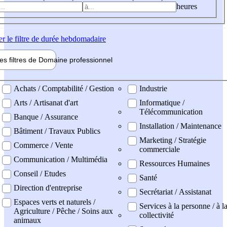
heures
er
le filtre de durée hebdomadaire
les filtres de
Domaine pro
fessionnel
ne professionel
Achats / Comptabilité / Gestion
Industrie
Arts / Artisanat d'art
Informatique /
Télécommunication
Banque / Assurance
Installation / Maintenance
Bâtiment / Travaux Publics
Marketing / Stratégie
Commerce / Vente
commerciale
Communication / Multimédia
Ressources Humaines
Conseil / Etudes
Santé
Direction d'entreprise
Secrétariat / Assistanat
Espaces verts et naturels /
Services à la personne / à l
Agriculture / Pêche / Soins aux
collectivité
animaux