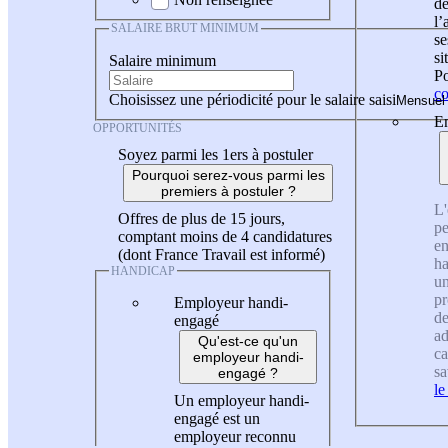
de
l
SALAIRE BRUT MINIMUM
se
si
Salaire minimum
Po
co
Choisissez une périodicité pour le salaire saisi
En
OPPORTUNITÉS
Soyez parmi les 1ers à postuler
Pourquoi serez-vous parmi les
premiers à postuler ?
L'
Offres de plus de 15 jours,
pe
comptant moins de 4 candidatures
en
(dont France Travail est informé)
ha
HANDICAP
un
pr
Employeur handi-
de
engagé
ad
Qu'est-ce qu'un
ca
employeur handi-
sa
engagé ?
le
Un employeur handi-
engagé est un
employeur reconnu