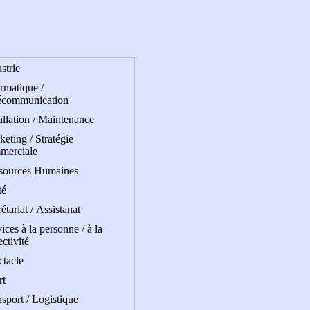
strie
rmatique /
écommunication
allation / Maintenance
eting / Stratégie
merciale
sources Humaines
té
étariat / Assistanat
ices à la personne / à la
ectivité
ctacle
rt
sport / Logistique