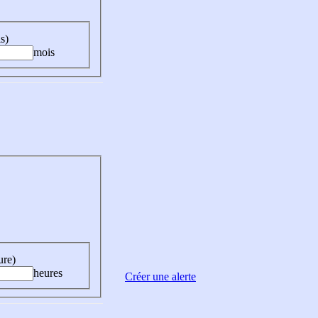
s)
mois
ure)
heures
Créer une alerte