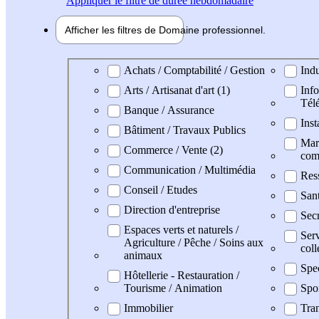
Appliquer
le filtre de durée hebdomadaire
Afficher les filtres de
Domaine pro
fessionnel
Domaine professionel
Achats / Comptabilité / Gestion
Indu
Arts / Artisanat d'art (1)
Info
Tél
Banque / Assurance
Inst
Bâtiment / Travaux Publics
Mark
Commerce / Vente (2)
com
Communication / Multimédia
Res
Conseil / Etudes
San
Direction d'entreprise
Secr
Espaces verts et naturels /
Serv
Agriculture / Pêche / Soins aux
coll
animaux
Spe
Hôtellerie - Restauration /
Tourisme / Animation
Spo
Immobilier
Tran