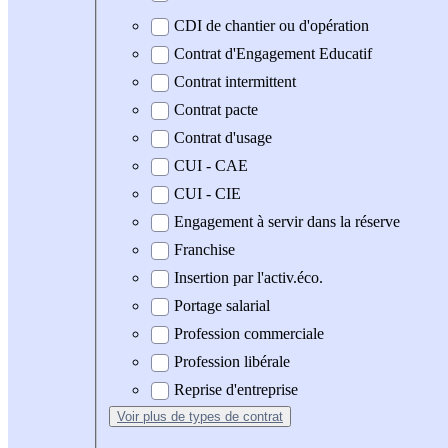
CDI de chantier ou d'opération
Contrat d'Engagement Educatif
Contrat intermittent
Contrat pacte
Contrat d'usage
CUI - CAE
CUI - CIE
Engagement à servir dans la réserve
Franchise
Insertion par l'activ.éco.
Portage salarial
Profession commerciale
Profession libérale
Reprise d'entreprise
Voir plus
de types de contrat