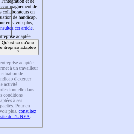
 l’intégration et de
’accompagnement de
s collaborateurs en
tuation de handicap.
ur en savoir plus,
nsultez cet article
.
treprise adaptée
Qu'est-ce qu'une
entreprise adaptée
?
entreprise adaptée
rmet à un travailleur
 situation de
ndicap d'exercer
e activité
ofessionnelle dans
s conditions
aptées à ses
pacités. Pour en
voir plus,
consultez
 site de l’UNEA
.