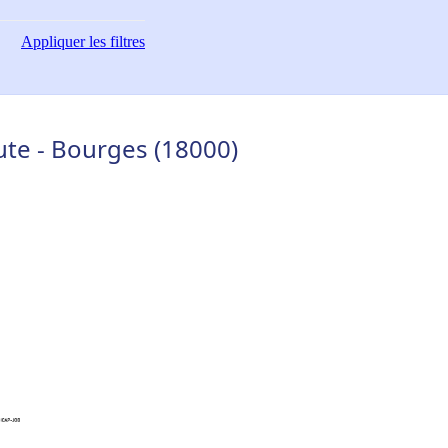
Appliquer
les filtres
te - Bourges (18000)