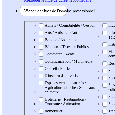
Appliquer
le filtre de durée hebdomadaire
Afficher les filtres de
Domaine pro
fessionnel
Domaine professionel
Achats / Comptabilité / Gestion
Indu
Arts / Artisanat d'art
Info
Tél
Banque / Assurance
Inst
Bâtiment / Travaux Publics
Mark
Commerce / Vente
com
Communication / Multimédia
Res
Conseil / Etudes
Sant
Direction d'entreprise
Secr
Espaces verts et naturels /
Serv
Agriculture / Pêche / Soins aux
coll
animaux
Spe
Hôtellerie - Restauration /
Tourisme / Animation
Spo
Immobilier
Tran