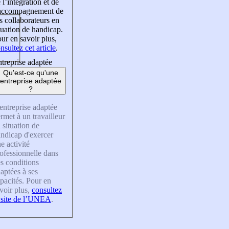
 l’intégration et de
’accompagnement de
s collaborateurs en
tuation de handicap.
ur en savoir plus,
nsultez cet article
.
treprise adaptée
Qu'est-ce qu'une
entreprise adaptée
?
entreprise adaptée
rmet à un travailleur
 situation de
ndicap d'exercer
e activité
ofessionnelle dans
s conditions
aptées à ses
pacités. Pour en
voir plus,
consultez
 site de l’UNEA
.