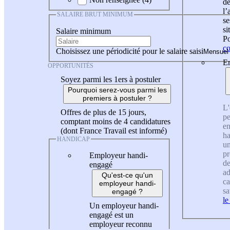
de
l
SALAIRE BRUT MINIMUM
se
si
Salaire minimum
Po
co
Choisissez une périodicité pour le salaire saisi
En
OPPORTUNITÉS
Soyez parmi les 1ers à postuler
Pourquoi serez-vous parmi les
premiers à postuler ?
L'
Offres de plus de 15 jours,
pe
comptant moins de 4 candidatures
en
(dont France Travail est informé)
ha
HANDICAP
un
pr
Employeur handi-
de
engagé
ad
Qu'est-ce qu'un
ca
employeur handi-
sa
engagé ?
le
Un employeur handi-
engagé est un
employeur reconnu