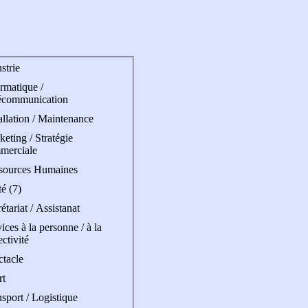
strie
rmatique /
écommunication
allation / Maintenance
eting / Stratégie
merciale
sources Humaines
é (7)
étariat / Assistanat
ices à la personne / à la
ectivité
ctacle
rt
sport / Logistique