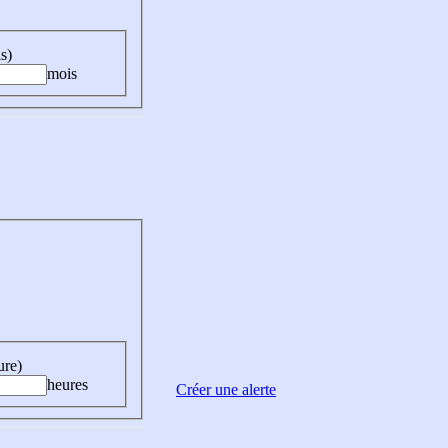
s)
mois
ure)
heures
Créer une alerte