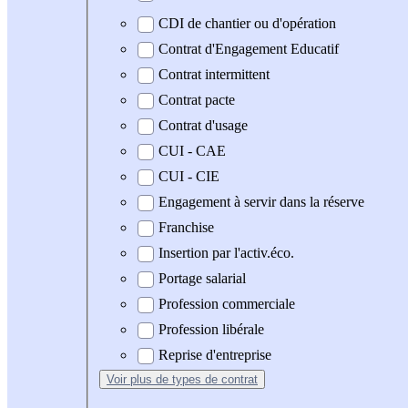
CDI de chantier ou d'opération
Contrat d'Engagement Educatif
Contrat intermittent
Contrat pacte
Contrat d'usage
CUI - CAE
CUI - CIE
Engagement à servir dans la réserve
Franchise
Insertion par l'activ.éco.
Portage salarial
Profession commerciale
Profession libérale
Reprise d'entreprise
Voir plus
de types de contrat