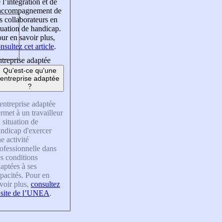
 l’intégration et de
’accompagnement de
s collaborateurs en
tuation de handicap.
ur en savoir plus,
nsultez cet article
.
treprise adaptée
Qu'est-ce qu'une
entreprise adaptée
?
entreprise adaptée
rmet à un travailleur
 situation de
ndicap d'exercer
e activité
ofessionnelle dans
s conditions
aptées à ses
pacités. Pour en
voir plus,
consultez
 site de l’UNEA
.