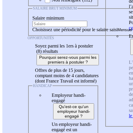
de
l
SALAIRE BRUT MINIMUM
se
si
Salaire minimum
Po
co
Choisissez une périodicité pour le salaire saisi
En
OPPORTUNITÉS
Soyez parmi les 1ers à postuler
(8)
résultats
Pourquoi serez-vous parmi les
L'
premiers à postuler ?
pe
Offres de plus de 15 jours,
en
comptant moins de 4 candidatures
ha
(dont France Travail est informé)
un
HANDICAP
pr
de
Employeur handi-
ad
engagé
ca
Qu'est-ce qu'un
sa
employeur handi-
le
engagé ?
Un employeur handi-
engagé est un