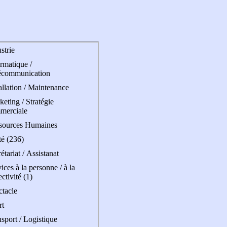
strie
rmatique /
écommunication
allation / Maintenance
eting / Stratégie
merciale
sources Humaines
té (236)
étariat / Assistanat
ices à la personne / à la
ectivité (1)
ctacle
rt
sport / Logistique