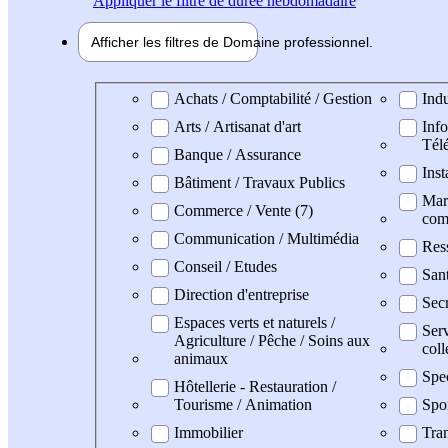
Appliquer
le filtre de durée hebdomadaire
Afficher les filtres de
Domaine pro
fessionnel
Domaine professionel
Achats / Comptabilité / Gestion
Indu
Arts / Artisanat d'art
Info
Tél
Banque / Assurance
Inst
Bâtiment / Travaux Publics
Mark
Commerce / Vente (7)
com
Communication / Multimédia
Res
Conseil / Etudes
San
Direction d'entreprise
Secr
Espaces verts et naturels /
Serv
Agriculture / Pêche / Soins aux
coll
animaux
Spe
Hôtellerie - Restauration /
Tourisme / Animation
Spo
Immobilier
Tran