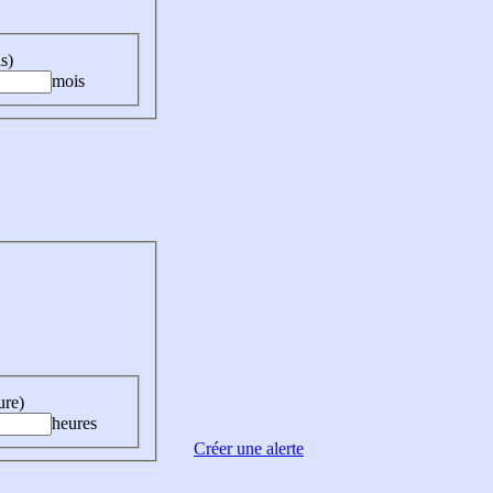
s)
mois
ure)
heures
Créer une alerte