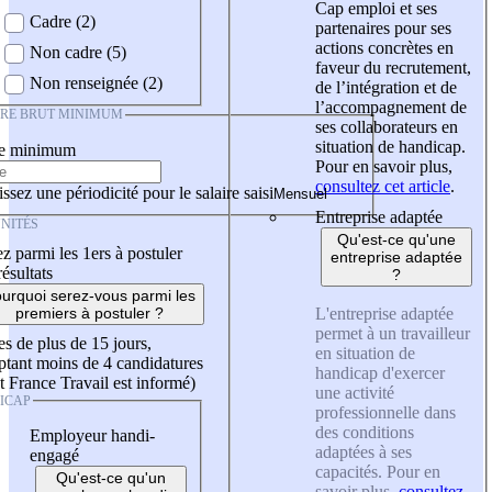
Cap emploi et ses
Cadre (2)
partenaires pour ses
actions concrètes en
Non cadre (5)
faveur du recrutement,
Non renseignée (2)
de l’intégration et de
l’accompagnement de
IRE BRUT MINIMUM
ses collaborateurs en
situation de handicap.
re minimum
Pour en savoir plus,
consultez cet article
.
ssez une périodicité pour le salaire saisi
Entreprise adaptée
NITÉS
Qu'est-ce qu'une
z parmi les 1ers à postuler
entreprise adaptée
résultats
?
urquoi serez-vous parmi les
L'entreprise adaptée
premiers à postuler ?
permet à un travailleur
es de plus de 15 jours,
en situation de
tant moins de 4 candidatures
handicap d'exercer
t France Travail est informé)
une activité
ICAP
professionnelle dans
des conditions
Employeur handi-
adaptées à ses
engagé
capacités. Pour en
Qu'est-ce qu'un
savoir plus,
consultez