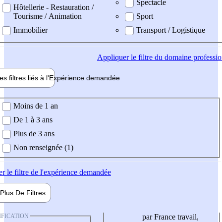
Spectacle
Hôtellerie - Restauration /
Tourisme / Animation
Sport
Immobilier
Transport / Logistique
Appliquer
le filtre du domaine professi
es filtres liés à l'
Expérience
demandée
ience demandée
Moins de 1 an
De 1 à 3 ans
Plus de 3 ans
Non renseignée (1)
er
le filtre de l'expérience demandée
Plus De
Filtres
IFICATION
par France travail,