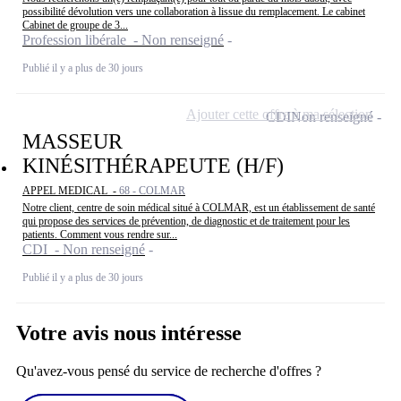
possibilité dévolution vers une collaboration à lissue du remplacement. Le cabinet
Cabinet de groupe de 3...
Profession libérale - Non renseigné
Publié il y a plus de 30 jours
Ajouter cette offre à ma sélection
CDI
Non renseigné
MASSEUR
KINÉSITHÉRAPEUTE (H/F)
APPEL MEDICAL -
68 - COLMAR
Notre client, centre de soin médical situé à COLMAR, est un établissement de santé
qui propose des services de prévention, de diagnostic et de traitement pour les
patients. Comment vous rendre sur...
CDI - Non renseigné
Publié il y a plus de 30 jours
Votre avis nous intéresse
Qu'avez-vous pensé du service de recherche d'offres ?