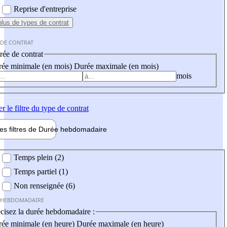
Reprise d'entreprise
plus
de types de contrat
 DE CONTRAT
ée de contrat
ée minimale (en mois)
Durée maximale (en mois)
mois
er
le filtre du type de contrat
les filtres de
Durée hebdo
madaire
 hebdomadaire
Temps plein (2)
Temps partiel (1)
Non renseignée (6)
 HEBDOMADAIRE
cisez la durée hebdomadaire :
ée minimale (en heure)
Durée maximale (en heure)