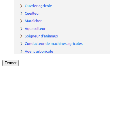
Fermer
Fermer
le détail de l'offre
/
Offre
sur
Offre précéden