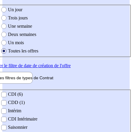
e création de l'offre
Un jour
Trois jours
Une semaine
Deux semaines
Un mois
Toutes les offres
er
le filtre de date de création de l'offre
les filtres de types de
Contrat
de contrat
CDI (6)
CDD (1)
Intérim
CDI Intérimaire
Saisonnier