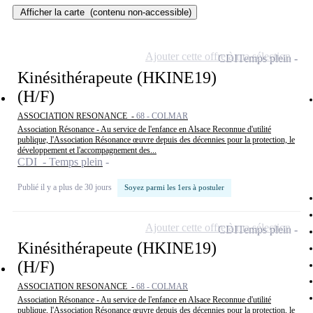
Afficher la carte
(contenu non-accessible)
Ajouter cette offre à ma sélection
CDI
Temps plein
Kinésithérapeute (HKINE19)
(H/F)
ASSOCIATION RESONANCE -
68 - COLMAR
Association Résonance - Au service de l'enfance en Alsace Reconnue d'utilité
publique, l'Association Résonance œuvre depuis des décennies pour la protection, le
développement et l'accompagnement des...
CDI - Temps plein
Publié il y a plus de 30 jours
Soyez parmi les 1ers à postuler
Ajouter cette offre à ma sélection
CDI
Temps plein
Kinésithérapeute (HKINE19)
(H/F)
ASSOCIATION RESONANCE -
68 - COLMAR
Association Résonance - Au service de l'enfance en Alsace Reconnue d'utilité
publique, l'Association Résonance œuvre depuis des décennies pour la protection, le