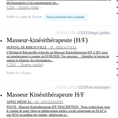
développement et l'accompagnement des...
CDI - Temps plein
Publié il y a plus de 30 jours
Soyez parmi les 1ers à postuler
Ajouter cette offre à ma sélection
CDD
Temps partiel
Masseur-kinésithérapeute (H/F)
HOPITAL DE RIBEAUVILLE -
68 - RIBEAUVILLE
L'Hôpital de Ribeauvillé recherche un Masseur-Kinésithérapeute H/F à 50% pour
un remplacement à compter du 01/09/2026. Vos missions : - Identifier le besoin du
patient et échanger des informations...
CDD - Temps partiel
Publié il y a 9 jours
Ajouter cette offre à ma sélection
CDI
Non renseigné
Masseur Kinésithérapeute H/F
APPEL MÉDICAL -
68 - WINTZENHEIM
POSTE : Masseur Kinésithérapeute H/F DESCRIPTION : Nous recherchons pour
le compte de notre client,un établissement médico social comprenant un EEAP et
une MAS accueillant des enfants, adolescents et...