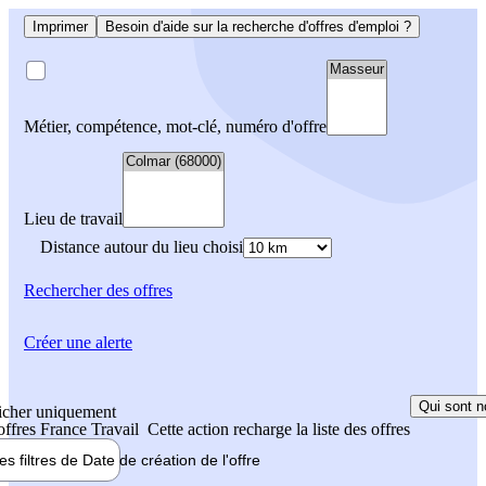
Imprimer
Besoin d'aide sur la recherche d'offres d'emploi ?
Métier, compétence, mot-clé, numéro d'offre
Lieu de travail
Distance autour du lieu choisi
Rechercher
des offres
Créer une alerte
Qui sont n
icher uniquement
 offres France Travail
Cette action recharge la liste des offres
les filtres de
Date de création
de l'offre