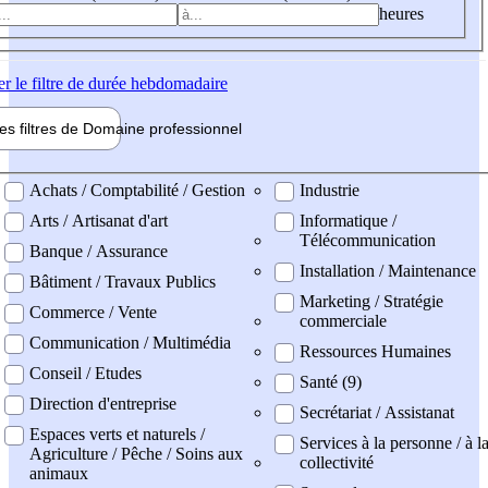
heures
er
le filtre de durée hebdomadaire
les filtres de
Domaine pro
fessionnel
ne professionel
Achats / Comptabilité / Gestion
Industrie
Arts / Artisanat d'art
Informatique /
Télécommunication
Banque / Assurance
Installation / Maintenance
Bâtiment / Travaux Publics
Marketing / Stratégie
Commerce / Vente
commerciale
Communication / Multimédia
Ressources Humaines
Conseil / Etudes
Santé (9)
Direction d'entreprise
Secrétariat / Assistanat
Espaces verts et naturels /
Services à la personne / à l
Agriculture / Pêche / Soins aux
collectivité
animaux