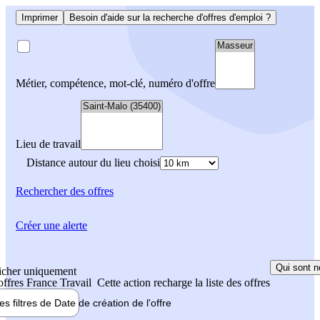
Imprimer
Besoin d'aide sur la recherche d'offres d'emploi ?
Métier, compétence, mot-clé, numéro d'offre
Lieu de travail
Distance autour du lieu choisi
Rechercher
des offres
Créer une alerte
Qui sont n
icher uniquement
 offres France Travail
Cette action recharge la liste des offres
les filtres de
Date de création
de l'offre