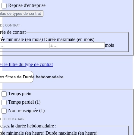
Reprise d'entreprise
plus
de types de contrat
 DE CONTRAT
ée de contrat
ée minimale (en mois)
Durée maximale (en mois)
mois
er
le filtre du type de contrat
les filtres de
Durée hebdo
madaire
 hebdomadaire
Temps plein
Temps partiel (1)
Non renseignée (1)
 HEBDOMADAIRE
cisez la durée hebdomadaire :
ée minimale (en heure)
Durée maximale (en heure)