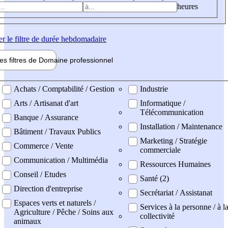
heures
er
le filtre de durée hebdomadaire
les filtres de
Domaine pro
fessionnel
ne professionel
Achats / Comptabilité / Gestion
Industrie
Arts / Artisanat d'art
Informatique /
Télécommunication
Banque / Assurance
Installation / Maintenance
Bâtiment / Travaux Publics
Marketing / Stratégie
Commerce / Vente
commerciale
Communication / Multimédia
Ressources Humaines
Conseil / Etudes
Santé (2)
Direction d'entreprise
Secrétariat / Assistanat
Espaces verts et naturels /
Services à la personne / à l
Agriculture / Pêche / Soins aux
collectivité
animaux