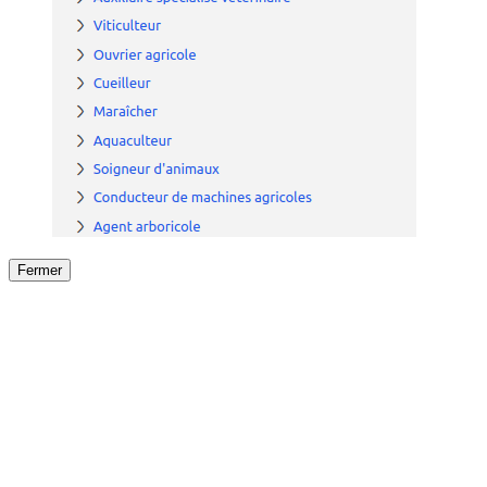
Fermer
Fermer
le détail de l'offre
/
Offre
sur
Offre précéden