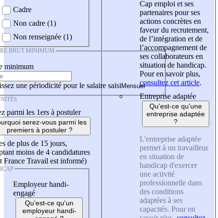
Cap emploi et ses
Cadre
partenaires pour ses
actions concrètes en
Non cadre (1)
faveur du recrutement,
Non renseignée (1)
de l’intégration et de
l’accompagnement de
IRE BRUT MINIMUM
ses collaborateurs en
situation de handicap.
re minimum
Pour en savoir plus,
consultez cet article
.
ssez une périodicité pour le salaire saisi
Entreprise adaptée
NITÉS
Qu'est-ce qu'une
z parmi les 1ers à postuler
entreprise adaptée
?
urquoi serez-vous parmi les
premiers à postuler ?
L'entreprise adaptée
es de plus de 15 jours,
permet à un travailleur
tant moins de 4 candidatures
en situation de
t France Travail est informé)
handicap d'exercer
ICAP
une activité
professionnelle dans
Employeur handi-
des conditions
engagé
adaptées à ses
Qu'est-ce qu'un
capacités. Pour en
employeur handi-
savoir plus,
consultez