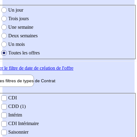
e création de l'offre
Un jour
Trois jours
Une semaine
Deux semaines
Un mois
Toutes les offres
er
le filtre de date de création de l'offre
les filtres de types de
Contrat
de contrat
CDI
CDD (1)
Intérim
CDI Intérimaire
Saisonnier