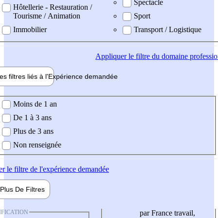
Spectacle
Hôtellerie - Restauration /
Tourisme / Animation
Sport
Immobilier
Transport / Logistique
Appliquer
le filtre du domaine professi
es filtres liés à l'
Expérience
demandée
ience demandée
Moins de 1 an
De 1 à 3 ans
Plus de 3 ans
Non renseignée
er
le filtre de l'expérience demandée
Plus De
Filtres
IFICATION
par France travail,