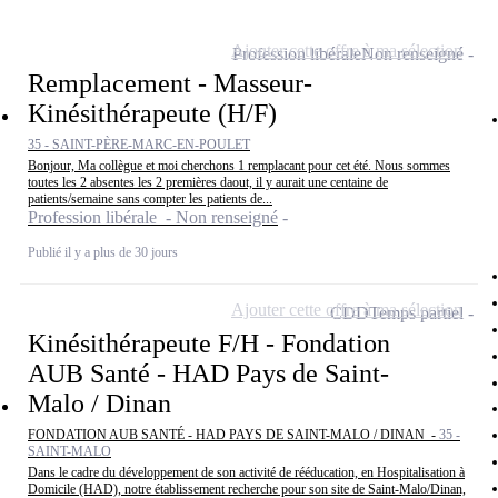
Ajouter cette offre à ma sélection
Profession libérale
Non renseigné
Remplacement - Masseur-
Kinésithérapeute (H/F)
35 - SAINT-PÈRE-MARC-EN-POULET
Bonjour, Ma collègue et moi cherchons 1 remplacant pour cet été. Nous sommes
toutes les 2 absentes les 2 premières daout, il y aurait une centaine de
patients/semaine sans compter les patients de...
Profession libérale - Non renseigné
Publié il y a plus de 30 jours
Ajouter cette offre à ma sélection
CDD
Temps partiel
Kinésithérapeute F/H - Fondation
AUB Santé - HAD Pays de Saint-
Malo / Dinan
FONDATION AUB SANTÉ - HAD PAYS DE SAINT-MALO / DINAN -
35 -
SAINT-MALO
Dans le cadre du développement de son activité de rééducation, en Hospitalisation à
Domicile (HAD), notre établissement recherche pour son site de Saint-Malo/Dinan,