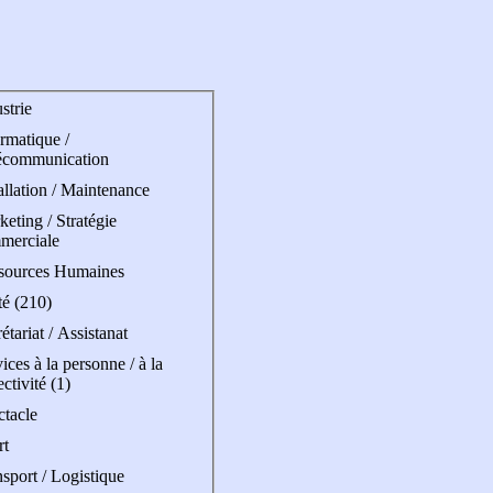
strie
rmatique /
écommunication
allation / Maintenance
eting / Stratégie
merciale
sources Humaines
té (210)
étariat / Assistanat
ices à la personne / à la
ectivité (1)
ctacle
rt
sport / Logistique