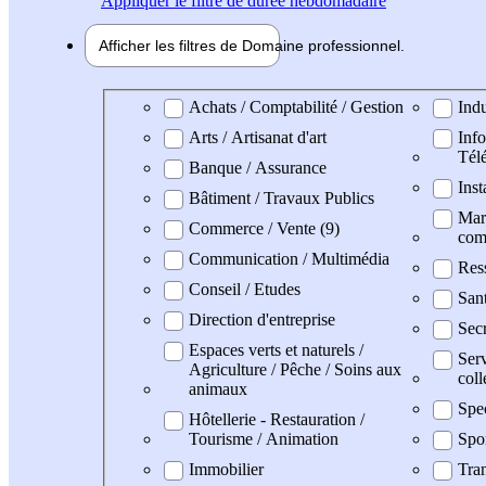
Appliquer
le filtre de durée hebdomadaire
Afficher les filtres de
Domaine pro
fessionnel
Domaine professionel
Achats / Comptabilité / Gestion
Indu
Arts / Artisanat d'art
Info
Tél
Banque / Assurance
Inst
Bâtiment / Travaux Publics
Mark
Commerce / Vente (9)
com
Communication / Multimédia
Res
Conseil / Etudes
San
Direction d'entreprise
Secr
Espaces verts et naturels /
Serv
Agriculture / Pêche / Soins aux
coll
animaux
Spe
Hôtellerie - Restauration /
Tourisme / Animation
Spo
Immobilier
Tran