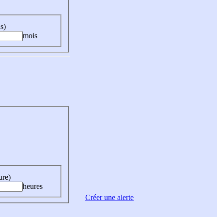
s)
mois
ure)
heures
Créer une alerte