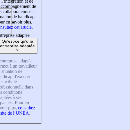
 l’intégration et de
’accompagnement de
s collaborateurs en
tuation de handicap.
ur en savoir plus,
nsultez cet article
.
treprise adaptée
Qu'est-ce qu'une
entreprise adaptée
?
entreprise adaptée
rmet à un travailleur
 situation de
ndicap d'exercer
e activité
ofessionnelle dans
s conditions
aptées à ses
pacités. Pour en
voir plus,
consultez
 site de l’UNEA
.