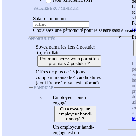
de
l
SALAIRE BRUT MINIMUM
se
si
Salaire minimum
Po
co
Choisissez une périodicité pour le salaire saisi
En
OPPORTUNITÉS
Soyez parmi les 1ers à postuler
(6)
résultats
Pourquoi serez-vous parmi les
L'
premiers à postuler ?
pe
Offres de plus de 15 jours,
en
comptant moins de 4 candidatures
ha
(dont France Travail est informé)
un
HANDICAP
pr
de
Employeur handi-
ad
engagé
ca
Qu'est-ce qu'un
sa
employeur handi-
le
engagé ?
Un employeur handi-
engagé est un