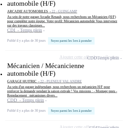
automobile (H/F)
ARCADIE AUTOMOBILES -
22 - GUINGAMP
Au sein de notre garage Arcadie Renault, nous recherchons un Mécanicien (H/F)
pour compléter notre équipe. Votre profil: Mécanicien automobile Vous intervenez
sur des travaux classiques...
CDI - Temps plein
Publié il y a plus de 30 jours
Soyez parmi les 1ers à postuler
Ajouter cette offre à ma sélection
CDD
Temps plein
Mécanicien / Mécanicienne
automobile (H/F)
GARAGE HUITRIC -
22 - PLENEUF VAL ANDRE
Au sein d'un garage indépendant, nous recherchons un mécanicien H/F pour
renforcer la demande pendant la saison estivale ! Vos missions : - Montage pneu -
Remplacement : mécanismes divers...
CDD - Temps plein
Publié il y a plus de 30 jours
Soyez parmi les 1ers à postuler
Ajouter cette offre à ma sélection
CDI
Temps plein