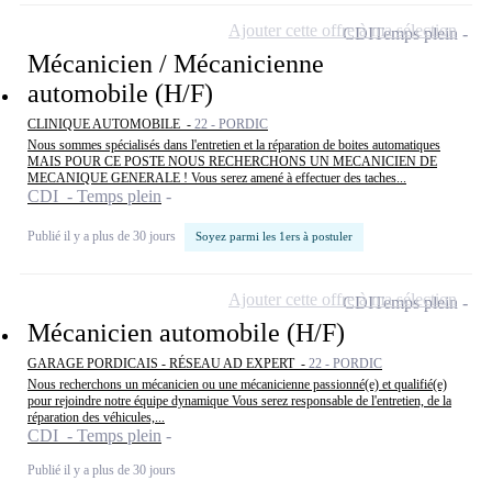
Ajouter cette offre à ma sélection
CDI
Temps plein
Mécanicien / Mécanicienne
automobile (H/F)
CLINIQUE AUTOMOBILE -
22 - PORDIC
Nous sommes spécialisés dans l'entretien et la réparation de boites automatiques
MAIS POUR CE POSTE NOUS RECHERCHONS UN MECANICIEN DE
MECANIQUE GENERALE ! Vous serez amené à effectuer des taches...
CDI - Temps plein
Publié il y a plus de 30 jours
Soyez parmi les 1ers à postuler
Ajouter cette offre à ma sélection
CDI
Temps plein
Mécanicien automobile (H/F)
GARAGE PORDICAIS - RÉSEAU AD EXPERT -
22 - PORDIC
Nous recherchons un mécanicien ou une mécanicienne passionné(e) et qualifié(e)
pour rejoindre notre équipe dynamique Vous serez responsable de l'entretien, de la
réparation des véhicules,...
CDI - Temps plein
Publié il y a plus de 30 jours