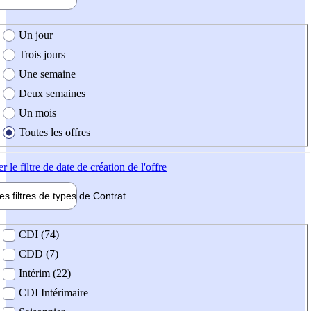
e création de l'offre
Un jour
Trois jours
Une semaine
Deux semaines
Un mois
Toutes les offres
er
le filtre de date de création de l'offre
les filtres de types de
Contrat
de contrat
CDI (74)
CDD (7)
Intérim (22)
CDI Intérimaire