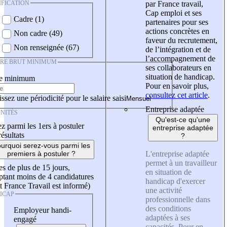
IFICATION
par France travail,
Cap emploi et ses
Cadre (1)
partenaires pour ses
actions concrètes en
Non cadre (49)
faveur du recrutement,
Non renseignée (67)
de l’intégration et de
l’accompagnement de
IRE BRUT MINIMUM
ses collaborateurs en
situation de handicap.
re minimum
Pour en savoir plus,
consultez cet article
.
ssez une périodicité pour le salaire saisi
Entreprise adaptée
NITÉS
Qu'est-ce qu'une
z parmi les 1ers à postuler
entreprise adaptée
résultats
?
urquoi serez-vous parmi les
L'entreprise adaptée
premiers à postuler ?
permet à un travailleur
es de plus de 15 jours,
en situation de
tant moins de 4 candidatures
handicap d'exercer
t France Travail est informé)
une activité
ICAP
professionnelle dans
des conditions
Employeur handi-
adaptées à ses
engagé
capacités. Pour en