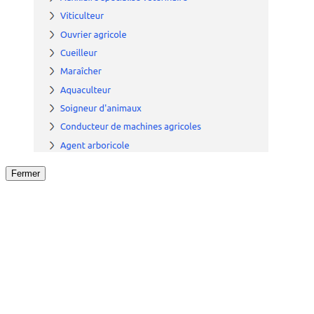
Fermer
Fermer
le détail de l'offre
/
Offre
sur
Offre précéden