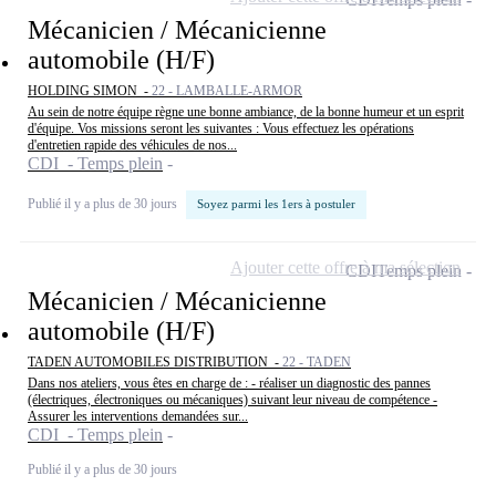
Mécanicien / Mécanicienne
automobile (H/F)
HOLDING SIMON -
22 - LAMBALLE-ARMOR
Au sein de notre équipe règne une bonne ambiance, de la bonne humeur et un esprit
d'équipe. Vos missions seront les suivantes : Vous effectuez les opérations
d'entretien rapide des véhicules de nos...
CDI - Temps plein
Publié il y a plus de 30 jours
Soyez parmi les 1ers à postuler
Ajouter cette offre à ma sélection
CDI
Temps plein
Mécanicien / Mécanicienne
automobile (H/F)
TADEN AUTOMOBILES DISTRIBUTION -
22 - TADEN
Dans nos ateliers, vous êtes en charge de : - réaliser un diagnostic des pannes
(électriques, électroniques ou mécaniques) suivant leur niveau de compétence -
Assurer les interventions demandées sur...
CDI - Temps plein
Publié il y a plus de 30 jours