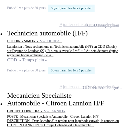
Publié il y a plus de 30 jours
Soyez parmi les 1ers à postuler
Ajouter cette offre à ma sélection
CDD
Temps plein
Technicien automobile (H/F)
HOLDING SIMON -
22 - LOUDÉAC
La mission : Nous recherchons un Technicien automobile (H/F) en CDD (3mois)
sur l'agence de Loudéac (22). Et si vous aviez le Profil + ? Au sein de notre équipe
règne une bonne ambiance, de la...
CDD - Temps plein
Publié il y a plus de 30 jours
Soyez parmi les 1ers à postuler
Ajouter cette offre à ma sélection
CDD
Non renseigné
Mecanicien Specialiste
Automobile - Citroen Lannion H/F
GROUPE COBREDIA -
22 - LANNION
POSTE : Mecanicien Specialiste Automobile - Citroen Lannion H/F
DESCRIPTION : Dans le cadre d'un renfort pour la période estivale, la concession
CITROEN LANNION du Groupe Cobredia est à la recherche...