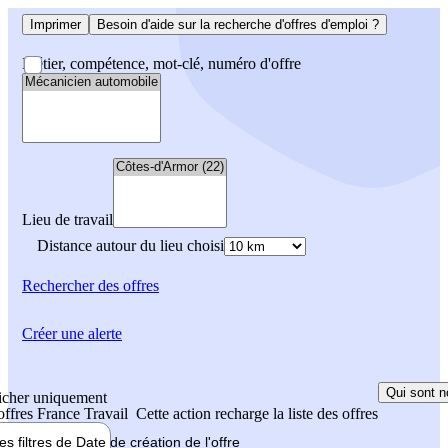
Imprimer
Besoin d'aide sur la recherche d'offres d'emploi ?
Métier, compétence, mot-clé, numéro d'offre
Lieu de travail
Distance autour du lieu choisi
Rechercher
des offres
Créer une alerte
Qui sont n
icher uniquement
 offres France Travail
Cette action recharge la liste des offres
les filtres de
Date de création
de l'offre