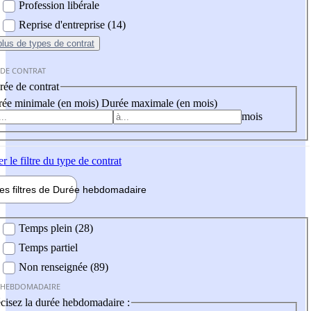
Profession libérale
Reprise d'entreprise (14)
plus
de types de contrat
 DE CONTRAT
ée de contrat
ée minimale (en mois)
Durée maximale (en mois)
mois
er
le filtre du type de contrat
les filtres de
Durée hebdo
madaire
 hebdomadaire
Temps plein (28)
Temps partiel
Non renseignée (89)
 HEBDOMADAIRE
cisez la durée hebdomadaire :