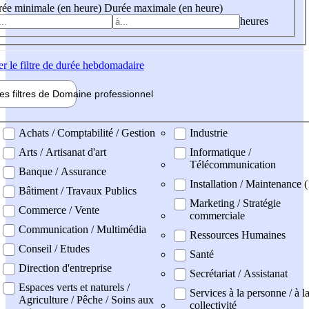
ée minimale (en heure)
Durée maximale (en heure)
heures
er
le filtre de durée hebdomadaire
les filtres de
Domaine pro
fessionnel
ne professionel
Achats / Comptabilité / Gestion
Industrie
Arts / Artisanat d'art
Informatique /
Télécommunication
Banque / Assurance
Installation / Maintenance 
Bâtiment / Travaux Publics
Marketing / Stratégie
Commerce / Vente
commerciale
Communication / Multimédia
Ressources Humaines
Conseil / Etudes
Santé
Direction d'entreprise
Secrétariat / Assistanat
Espaces verts et naturels /
Services à la personne / à l
Agriculture / Pêche / Soins aux
collectivité