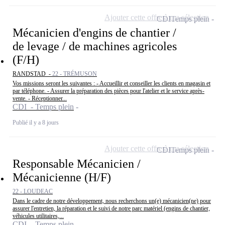
Ajouter cette offre à ma sélection
CDI
Temps plein
Mécanicien d'engins de chantier /
de levage / de machines agricoles
(F/H)
RANDSTAD -
22 - TRÉMUSON
Vos missions seront les suivantes : - Accueillir et conseiller les clients en magasin et
par téléphone. - Assurer la préparation des pièces pour l'atelier et le service après-
vente. - Réceptionner...
CDI - Temps plein
Publié il y a 8 jours
Ajouter cette offre à ma sélection
CDI
Temps plein
Responsable Mécanicien /
Mécanicienne (H/F)
22 - LOUDEAC
Dans le cadre de notre développement, nous recherchons un(e) mécanicien(ne) pour
assurer l'entretien, la réparation et le suivi de notre parc matériel (engins de chantier,
véhicules utilitaires,...
CDI - Temps plein