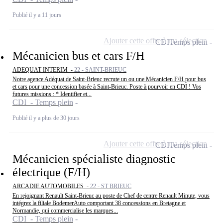
Publié il y a 11 jours
Ajouter cette offre à ma sélection
CDI
Temps plein
Mécanicien bus et cars F/H
ADEQUAT INTERIM -
22 - SAINT-BRIEUC
Notre agence Adéquat de Saint-Brieuc recrute un ou une Mécanicien F/H pour bus
et cars pour une concession basée à Saint-Brieuc. Poste à pourvoir en CDI ! Vos
futures missions : * Identifier et...
CDI - Temps plein
Publié il y a plus de 30 jours
Ajouter cette offre à ma sélection
CDI
Temps plein
Mécanicien spécialiste diagnostic
électrique (F/H)
ARCADIE AUTOMOBILES -
22 - ST BRIEUC
En rejoignant Renault Saint-Brieuc au poste de Chef de centre Renault Minute, vous
intégrez la filiale BodemerAuto comportant 38 concessions en Bretagne et
Normandie, qui commercialise les marques...
CDI - Temps plein