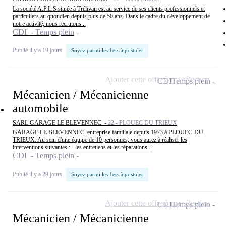
La société A.P.L.S située à Trélivan est au service de ses clients professionnels et
particuliers au quotidien depuis plus de 50 ans. Dans le cadre du développement de
notre activité, nous recrutons...
CDI - Temps plein
Publié il y a 19 jours
Soyez parmi les 1ers à postuler
Ajouter cette offre à ma sélection
CDI
Temps plein
Mécanicien / Mécanicienne
automobile
SARL GARAGE LE BLEVENNEC -
22 - PLOUEC DU TRIEUX
GARAGE LE BLEVENNEC, entreprise familiale depuis 1973 à PLOUEC-DU-
TRIEUX. Au sein d'une équipe de 10 personnes, vous aurez à réaliser les
interventions suivantes : - les entretiens et les réparations...
CDI - Temps plein
Publié il y a 29 jours
Soyez parmi les 1ers à postuler
Ajouter cette offre à ma sélection
CDI
Temps plein
Mécanicien / Mécanicienne