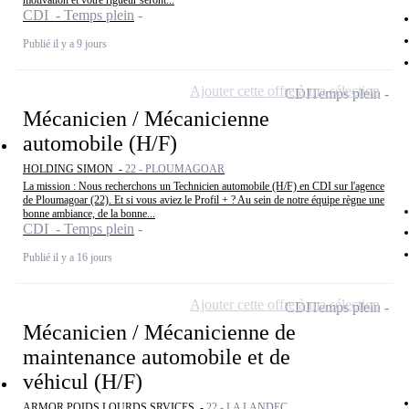
motivation et votre rigueur seront...
CDI - Temps plein
Publié il y a 9 jours
Ajouter cette offre à ma sélection
CDI
Temps plein
Mécanicien / Mécanicienne
automobile (H/F)
HOLDING SIMON -
22 - PLOUMAGOAR
La mission : Nous recherchons un Technicien automobile (H/F) en CDI sur l'agence
de Ploumagoar (22). Et si vous aviez le Profil + ? Au sein de notre équipe règne une
bonne ambiance, de la bonne...
CDI - Temps plein
Publié il y a 16 jours
Ajouter cette offre à ma sélection
CDI
Temps plein
Mécanicien / Mécanicienne de
maintenance automobile et de
véhicul (H/F)
ARMOR POIDS LOURDS SRVICES -
22 - LA LANDEC