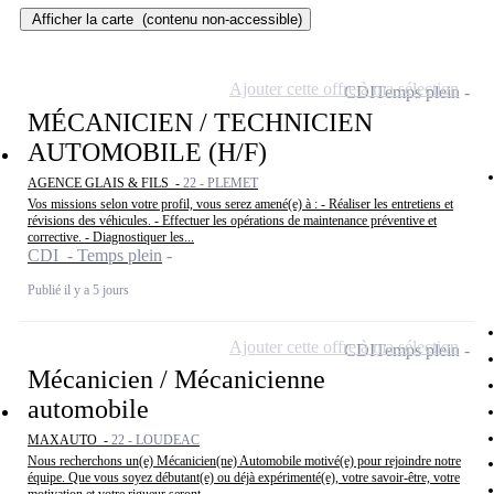
Afficher la carte
(contenu non-accessible)
Ajouter cette offre à ma sélection
CDI
Temps plein
MÉCANICIEN / TECHNICIEN
AUTOMOBILE (H/F)
AGENCE GLAIS & FILS -
22 - PLEMET
Vos missions selon votre profil, vous serez amené(e) à : - Réaliser les entretiens et
révisions des véhicules. - Effectuer les opérations de maintenance préventive et
corrective. - Diagnostiquer les...
CDI - Temps plein
Publié il y a 5 jours
Ajouter cette offre à ma sélection
CDI
Temps plein
Mécanicien / Mécanicienne
automobile
MAXAUTO -
22 - LOUDEAC
Nous recherchons un(e) Mécanicien(ne) Automobile motivé(e) pour rejoindre notre
équipe. Que vous soyez débutant(e) ou déjà expérimenté(e), votre savoir-être, votre