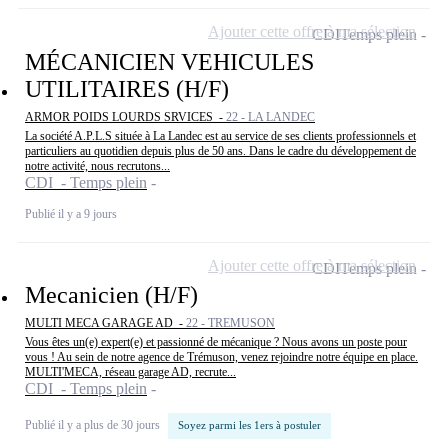
Ajouter cette offre à ma sélection
CDI
Temps plein
MÉCANICIEN VEHICULES
UTILITAIRES (H/F)
ARMOR POIDS LOURDS SRVICES -
22 - LA LANDEC
La société A.P.L.S située à La Landec est au service de ses clients professionnels et
particuliers au quotidien depuis plus de 50 ans. Dans le cadre du développement de
notre activité, nous recrutons...
CDI - Temps plein
Publié il y a 9 jours
Ajouter cette offre à ma sélection
CDI
Temps plein
Mecanicien (H/F)
MULTI MECA GARAGE AD -
22 - TREMUSON
Vous êtes un(e) expert(e) et passionné de mécanique ? Nous avons un poste pour
vous ! Au sein de notre agence de Trémuson, venez rejoindre notre équipe en place.
MULTI'MECA, réseau garage AD, recrute...
CDI - Temps plein
Publié il y a plus de 30 jours
Soyez parmi les 1ers à postuler