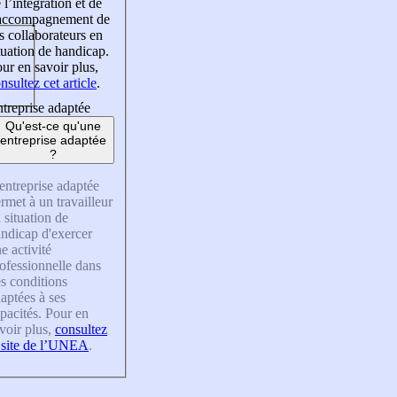
 l’intégration et de
’accompagnement de
s collaborateurs en
tuation de handicap.
ur en savoir plus,
nsultez cet article
.
treprise adaptée
Qu'est-ce qu'une
entreprise adaptée
?
entreprise adaptée
rmet à un travailleur
 situation de
ndicap d'exercer
e activité
ofessionnelle dans
s conditions
aptées à ses
pacités. Pour en
voir plus,
consultez
 site de l’UNEA
.