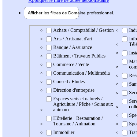
Appliquer
le filtre de durée hebdomadaire
Afficher les filtres de
Domaine pro
fessionnel
Domaine professionel
Achats / Comptabilité / Gestion
Indu
Arts / Artisanat d'art
Info
Tél
Banque / Assurance
Inst
Bâtiment / Travaux Publics
Mark
Commerce / Vente
com
Communication / Multimédia
Res
Conseil / Etudes
San
Direction d'entreprise
Secr
Espaces verts et naturels /
Serv
Agriculture / Pêche / Soins aux
coll
animaux
Spe
Hôtellerie - Restauration /
Tourisme / Animation
Spo
Immobilier
Tran