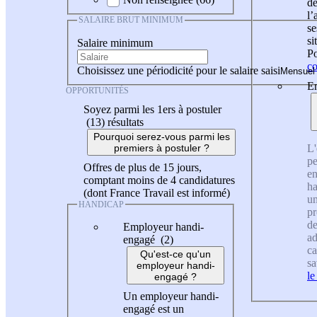
de
l
SALAIRE BRUT MINIMUM
se
si
Salaire minimum
Po
co
Choisissez une périodicité pour le salaire saisi
En
OPPORTUNITÉS
Soyez parmi les 1ers à postuler
(13)
résultats
Pourquoi serez-vous parmi les
L'
premiers à postuler ?
pe
Offres de plus de 15 jours,
en
comptant moins de 4 candidatures
ha
(dont France Travail est informé)
un
HANDICAP
pr
de
Employeur handi-
ad
engagé (2)
ca
Qu'est-ce qu'un
sa
employeur handi-
le
engagé ?
Un employeur handi-
engagé est un