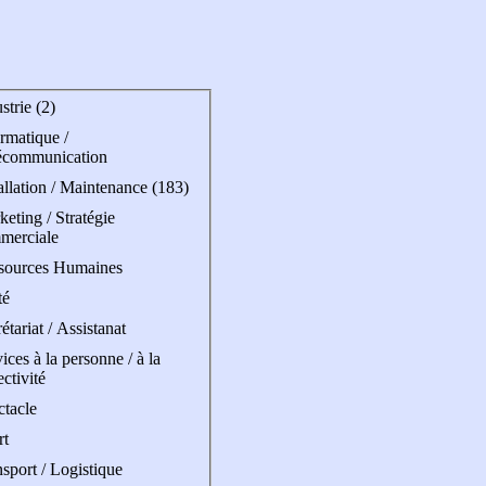
strie (2)
rmatique /
écommunication
allation / Maintenance (183)
eting / Stratégie
merciale
sources Humaines
té
étariat / Assistanat
ices à la personne / à la
ectivité
ctacle
rt
sport / Logistique