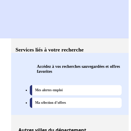
Services liés à votre recherche
Accédez à vos recherches sauvegardées et offres
favorites
Mes alertes emploi
Ma sélection d’offres
Autres
villes
du département