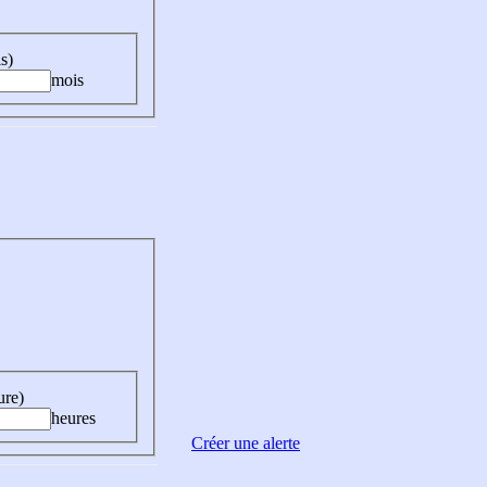
s)
mois
ure)
heures
Créer une alerte