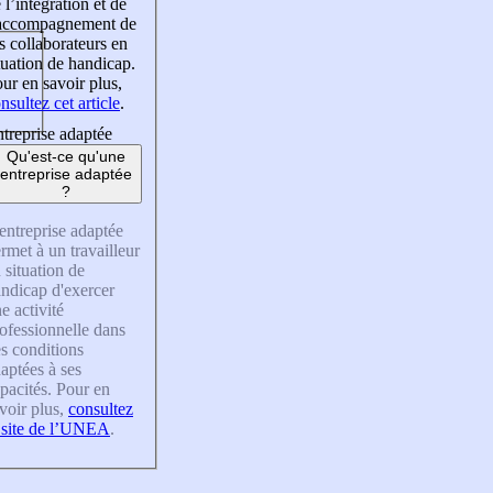
 l’intégration et de
’accompagnement de
s collaborateurs en
tuation de handicap.
ur en savoir plus,
nsultez cet article
.
treprise adaptée
Qu'est-ce qu'une
entreprise adaptée
?
entreprise adaptée
rmet à un travailleur
 situation de
ndicap d'exercer
e activité
ofessionnelle dans
s conditions
aptées à ses
pacités. Pour en
voir plus,
consultez
 site de l’UNEA
.