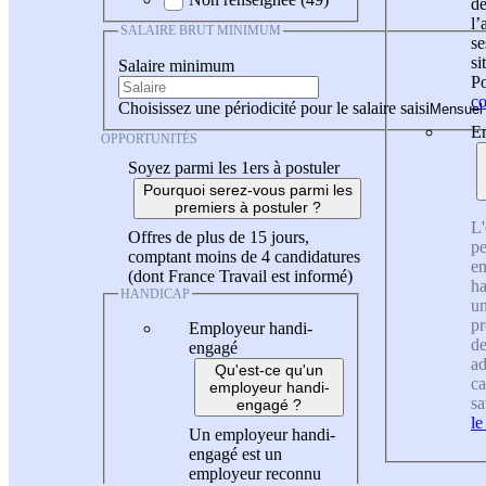
de
l
SALAIRE BRUT MINIMUM
se
si
Salaire minimum
Po
co
Choisissez une périodicité pour le salaire saisi
En
OPPORTUNITÉS
Soyez parmi les 1ers à postuler
Pourquoi serez-vous parmi les
premiers à postuler ?
L'
Offres de plus de 15 jours,
pe
comptant moins de 4 candidatures
en
(dont France Travail est informé)
ha
HANDICAP
un
pr
Employeur handi-
de
engagé
ad
Qu'est-ce qu'un
ca
employeur handi-
sa
engagé ?
le
Un employeur handi-
engagé est un
employeur reconnu