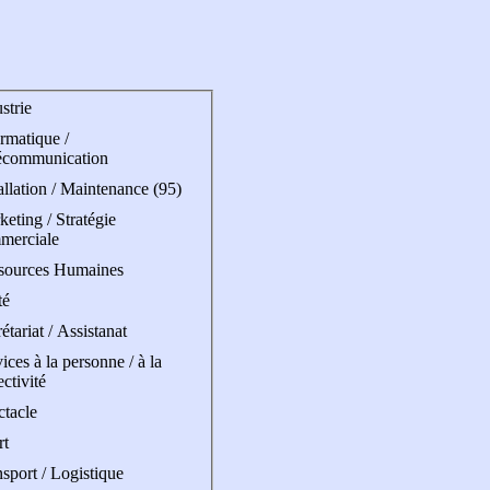
strie
rmatique /
écommunication
allation / Maintenance (95)
eting / Stratégie
merciale
sources Humaines
té
étariat / Assistanat
ices à la personne / à la
ectivité
ctacle
rt
sport / Logistique