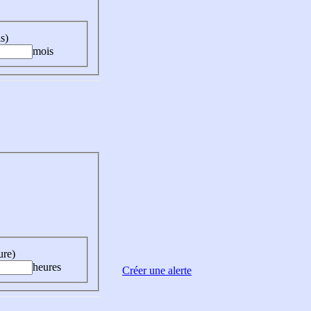
s)
mois
ure)
heures
Créer une alerte