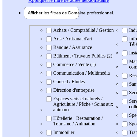
Appliquer
le filtre de durée hebdomadaire
Afficher les filtres de
Domaine pro
fessionnel
Domaine professionel
Achats / Comptabilité / Gestion
Indu
Arts / Artisanat d'art
Info
Tél
Banque / Assurance
Inst
Bâtiment / Travaux Publics (2)
Mark
Commerce / Vente (1)
com
Communication / Multimédia
Res
Conseil / Etudes
San
Direction d'entreprise
Secr
Espaces verts et naturels /
Serv
Agriculture / Pêche / Soins aux
coll
animaux
Spe
Hôtellerie - Restauration /
Tourisme / Animation
Spo
Immobilier
Tran