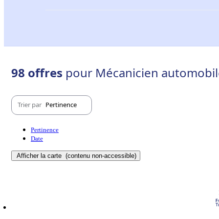
98 offres
pour Mécanicien automobile
Trier par
Pertinence
Pertinence
Date
Afficher la carte
(contenu non-accessible)