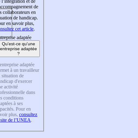
 l’intégration et de
’accompagnement de
s collaborateurs en
tuation de handicap.
ur en savoir plus,
nsultez cet article
.
treprise adaptée
Qu'est-ce qu'une
entreprise adaptée
?
entreprise adaptée
rmet à un travailleur
 situation de
ndicap d'exercer
e activité
ofessionnelle dans
s conditions
aptées à ses
pacités. Pour en
voir plus,
consultez
 site de l’UNEA
.