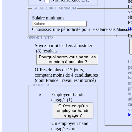
de
l
SALAIRE BRUT MINIMUM
se
si
Salaire minimum
Po
co
Choisissez une périodicité pour le salaire saisi
En
OPPORTUNITÉS
Soyez parmi les 1ers à postuler
(8)
résultats
Pourquoi serez-vous parmi les
L'
premiers à postuler ?
pe
Offres de plus de 15 jours,
en
comptant moins de 4 candidatures
ha
(dont France Travail est informé)
un
HANDICAP
pr
de
Employeur handi-
ad
engagé (1)
ca
Qu'est-ce qu'un
sa
employeur handi-
le
engagé ?
Un employeur handi-
engagé est un