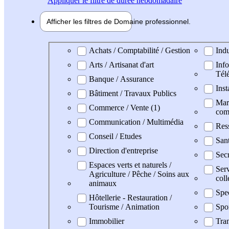
Appliquer
le filtre de durée hebdomadaire
Afficher les filtres de
Domaine pro
fessionnel
Domaine professionel
Achats / Comptabilité / Gestion
Indu
Arts / Artisanat d'art
Info
Tél
Banque / Assurance
Inst
Bâtiment / Travaux Publics
Mark
Commerce / Vente (1)
com
Communication / Multimédia
Res
Conseil / Etudes
San
Direction d'entreprise
Secr
Espaces verts et naturels /
Serv
Agriculture / Pêche / Soins aux
coll
animaux
Spe
Hôtellerie - Restauration /
Tourisme / Animation
Spo
Immobilier
Tran