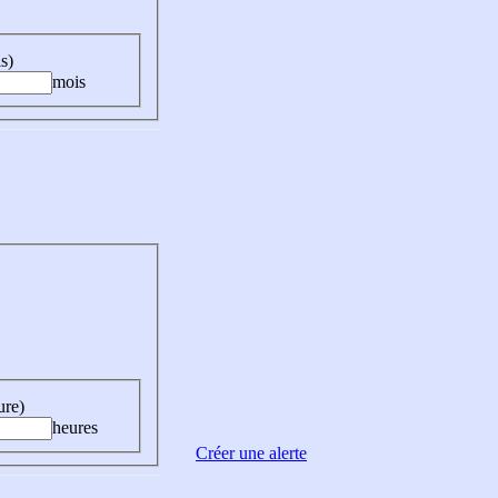
s)
mois
ure)
heures
Créer une alerte