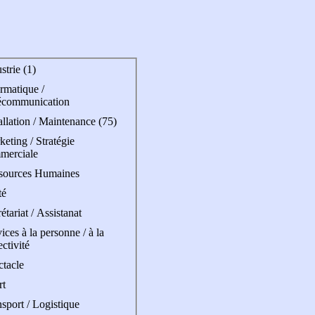
strie (1)
rmatique /
écommunication
allation / Maintenance (75)
eting / Stratégie
merciale
sources Humaines
té
étariat / Assistanat
ices à la personne / à la
ectivité
ctacle
rt
sport / Logistique