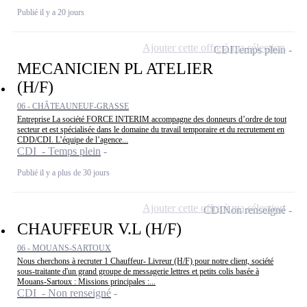
Publié il y a 20 jours
Ajouter cette offre à ma sélection
CDI
Temps plein
MECANICIEN PL ATELIER
(H/F)
06 - CHÂTEAUNEUF-GRASSE
Entreprise La société FORCE INTERIM accompagne des donneurs d’ordre de tout
secteur et est spécialisée dans le domaine du travail temporaire et du recrutement en
CDD/CDI. L’équipe de l’agence...
CDI - Temps plein
Publié il y a plus de 30 jours
Ajouter cette offre à ma sélection
CDI
Non renseigné
CHAUFFEUR V.L (H/F)
06 - MOUANS-SARTOUX
Nous cherchons à recruter 1 Chauffeur- Livreur (H/F) pour notre client, société
sous-traitante d'un grand groupe de messagerie lettres et petits colis basée à
Mouans-Sartoux : Missions principales :...
CDI - Non renseigné