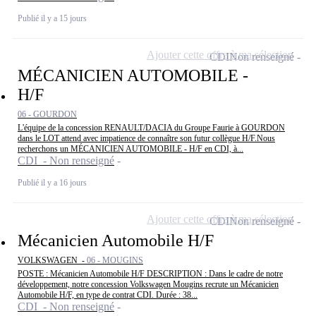
Publié il y a 15 jours
Ajouter cette offre à ma sélection
CDI
Non renseigné
MÉCANICIEN AUTOMOBILE -
H/F
06 - GOURDON
L'équipe de la concession RENAULT/DACIA du Groupe Faurie à GOURDON
dans le LOT attend avec impatience de connaître son futur collègue H/F.Nous
recherchons un MÉCANICIEN AUTOMOBILE - H/F en CDI, à...
CDI - Non renseigné
Publié il y a 16 jours
Ajouter cette offre à ma sélection
CDI
Non renseigné
Mécanicien Automobile H/F
VOLKSWAGEN -
06 - MOUGINS
POSTE : Mécanicien Automobile H/F DESCRIPTION : Dans le cadre de notre
développement, notre concession Volkswagen Mougins recrute un Mécanicien
Automobile H/F, en type de contrat CDI. Durée : 38...
CDI - Non renseigné