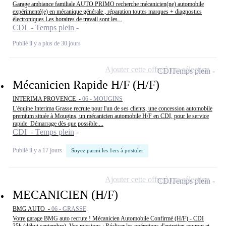
Garage ambiance familiale AUTO PRIMO recherche mécanicien(ne) automobile
expérimenté(e) en mécanique générale , réparation toutes marques + diagnostics
électroniques Les horaires de travail sont les...
CDI - Temps plein
Publié il y a plus de 30 jours
Ajouter cette offre à ma sélection
CDI
Temps plein
Mécanicien Rapide H/F (H/F)
INTERIMA PROVENCE -
06 - MOUGINS
L'équipe Interima Grasse recrute pour l'un de ses clients, une concession automobile
premium située à Mougins, un mécanicien automobile H/F en CDI, pour le service
rapide. Démarrage dès que possible....
CDI - Temps plein
Publié il y a 17 jours
Soyez parmi les 1ers à postuler
Ajouter cette offre à ma sélection
CDI
Temps plein
MECANICIEN (H/F)
BMG AUTO -
06 - GRASSE
Votre garage BMG auto recrute ! Mécanicien Automobile Confirmé (H/F) - CDI