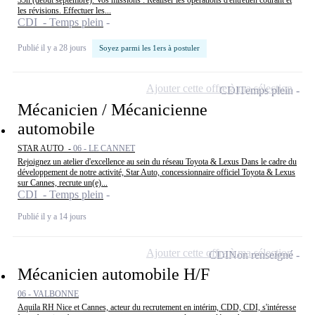
35h (début septembre). Vos missions : Réaliser les opérations d'entretien courant et
les révisions. Effectuer les...
CDI - Temps plein
Publié il y a 28 jours
Soyez parmi les 1ers à postuler
Ajouter cette offre à ma sélection
CDI
Temps plein
Mécanicien / Mécanicienne
automobile
STAR AUTO -
06 - LE CANNET
Rejoignez un atelier d'excellence au sein du réseau Toyota & Lexus Dans le cadre du
développement de notre activité, Star Auto, concessionnaire officiel Toyota & Lexus
sur Cannes, recrute un(e)...
CDI - Temps plein
Publié il y a 14 jours
Ajouter cette offre à ma sélection
CDI
Non renseigné
Mécanicien automobile H/F
06 - VALBONNE
Aquila RH Nice et Cannes, acteur du recrutement en intérim, CDD, CDI, s'intéresse