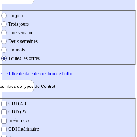
e création de l'offre
Un jour
Trois jours
Une semaine
Deux semaines
Un mois
Toutes les offres
er
le filtre de date de création de l'offre
les filtres de types de
Contrat
de contrat
CDI (23)
CDD (2)
Intérim (5)
CDI Intérimaire