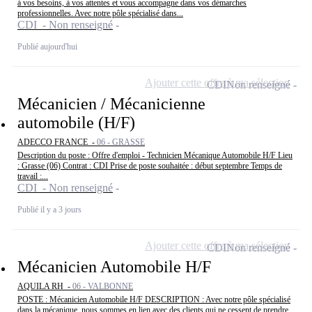
à vos besoins, à vos attentes et vous accompagne dans vos démarches
professionnelles. Avec notre pôle spécialisé dans...
CDI - Non renseigné
Publié aujourd'hui
Ajouter cette offre à ma sélection
CDI
Non renseigné
Mécanicien / Mécanicienne
automobile (H/F)
ADECCO FRANCE -
06 - GRASSE
Description du poste : Offre d'emploi - Technicien Mécanique Automobile H/F Lieu
: Grasse (06) Contrat : CDI Prise de poste souhaitée : début septembre Temps de
travail :...
CDI - Non renseigné
Publié il y a 3 jours
Ajouter cette offre à ma sélection
CDI
Non renseigné
Mécanicien Automobile H/F
AQUILA RH -
06 - VALBONNE
POSTE : Mécanicien Automobile H/F DESCRIPTION : Avec notre pôle spécialisé
dans la mécanique, nous sommes en lien avec des clients qui ne cessent de prendre