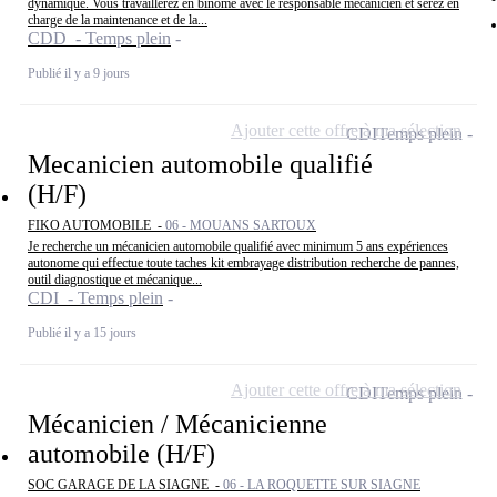
dynamique. Vous travaillerez en binôme avec le responsable mécanicien et serez en
charge de la maintenance et de la...
CDD - Temps plein
Publié il y a 9 jours
Ajouter cette offre à ma sélection
CDI
Temps plein
Mecanicien automobile qualifié
(H/F)
FIKO AUTOMOBILE -
06 - MOUANS SARTOUX
Je recherche un mécanicien automobile qualifié avec minimum 5 ans expériences
autonome qui effectue toute taches kit embrayage distribution recherche de pannes,
outil diagnostique et mécanique...
CDI - Temps plein
Publié il y a 15 jours
Ajouter cette offre à ma sélection
CDI
Temps plein
Mécanicien / Mécanicienne
automobile (H/F)
SOC GARAGE DE LA SIAGNE -
06 - LA ROQUETTE SUR SIAGNE