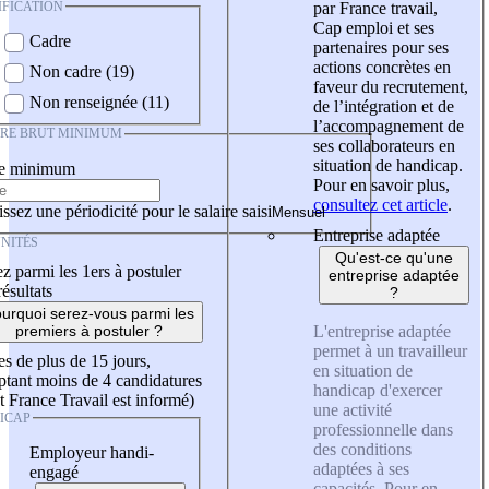
IFICATION
par France travail,
Cap emploi et ses
Cadre
partenaires pour ses
actions concrètes en
Non cadre (19)
faveur du recrutement,
Non renseignée (11)
de l’intégration et de
l’accompagnement de
IRE BRUT MINIMUM
ses collaborateurs en
situation de handicap.
re minimum
Pour en savoir plus,
consultez cet article
.
ssez une périodicité pour le salaire saisi
Entreprise adaptée
NITÉS
Qu'est-ce qu'une
z parmi les 1ers à postuler
entreprise adaptée
résultats
?
urquoi serez-vous parmi les
L'entreprise adaptée
premiers à postuler ?
permet à un travailleur
es de plus de 15 jours,
en situation de
tant moins de 4 candidatures
handicap d'exercer
t France Travail est informé)
une activité
ICAP
professionnelle dans
des conditions
Employeur handi-
adaptées à ses
engagé
capacités. Pour en