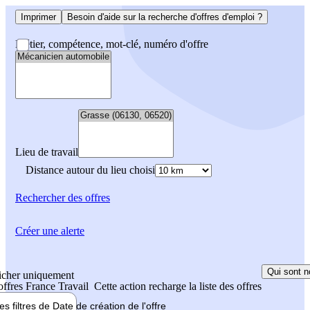
Imprimer
Besoin d'aide sur la recherche d'offres d'emploi ?
Métier, compétence, mot-clé, numéro d'offre
Lieu de travail
Distance autour du lieu choisi
Rechercher
des offres
Créer une alerte
Qui sont n
icher uniquement
 offres France Travail
Cette action recharge la liste des offres
les filtres de
Date de création
de l'offre