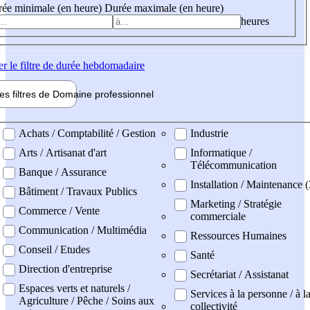
ée minimale (en heure)
Durée maximale (en heure)
heures
er
le filtre de durée hebdomadaire
les filtres de
Domaine pro
fessionnel
ne professionel
Achats / Comptabilité / Gestion
Industrie
Arts / Artisanat d'art
Informatique /
Télécommunication
Banque / Assurance
Installation / Maintenance 
Bâtiment / Travaux Publics
Marketing / Stratégie
Commerce / Vente
commerciale
Communication / Multimédia
Ressources Humaines
Conseil / Etudes
Santé
Direction d'entreprise
Secrétariat / Assistanat
Espaces verts et naturels /
Services à la personne / à l
Agriculture / Pêche / Soins aux
collectivité