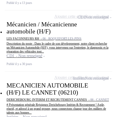
Publié il y a 13 jours
Ajouter cette offre à ma sélection
CDI
Non renseigné
Mécanicien / Mécanicienne
automobile (H/F)
LES FACONNEURS RH -
06 - ROQUEFORT-LES-PINS
Description du poste : Dans le cadre de son développement, notre client recherche
un Mécanicien Automobile (H/F), vous intervenez sur l'entretien, le diagnostic et la
réparation des véhicules tout...
CDI - Non renseigné
Publié il y a 30 jours
Ajouter cette offre à ma sélection
Intérim
Non renseigné
MECANICIEN AUTOMOBILE
(H/F) LE CANNET (06210)
DERICHEBOURG INTERIM ET RECRUTEMENT CANNES -
06 - CANNET
# Présentation générale Rejoignez Derichebourg Intérim & Recrutement ! Agile,
réactif, et adossé à un grand groupe, nous connectons chaque jour des milliers de
talents aux bonnes...
Intérim - Non renseigné