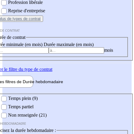
Profession libérale
Reprise d'entreprise
plus
de types de contrat
 DE CONTRAT
ée de contrat
ée minimale (en mois)
Durée maximale (en mois)
mois
er
le filtre du type de contrat
les filtres de
Durée hebdo
madaire
 hebdomadaire
Temps plein (9)
Temps partiel
Non renseignée (21)
 HEBDOMADAIRE
cisez la durée hebdomadaire :