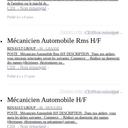
de l'ampleur sur le marché de...
CDI - Non renseigné
Publié il y a 6 jours
Ajouter cette offre à ma sélection
CDI
Non renseigné
Mécanicien Automobile Rms H/F
RENAULT GROUP -
06 - GRASSE
POSTE : Mécanicien Automobile Rms H/F DESCRIPTION : Dans nos ateliers,
vous missions principales seront les suivantes :Commerce : - Réaliser un diagnostic
des pannes (électriques, électroniques ou...
CDI - Non renseigné
Publié il y a 15 jours
Ajouter cette offre à ma sélection
CDI
Non renseigné
Mécanicien Automobile H/F
RENAULT GROUP -
06 - MOUGINS
POSTE : Mécanicien Automobile H/F DESCRIPTION : Dans nos ateliers, vous
aurez les tâches suivantes : Commerce : - Réaliser un diagnostic des pannes
(électriques, électroniques ou mécaniques) suivant...
CDI - Non renseigné