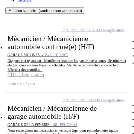
Distance
Afficher la carte
(contenu non-accessible)
Ajouter cette offre à ma sélection
CDI
Temps plein
Mécanicien / Mécanicienne
automobile confirmé(e) (H/F)
GARAGE MOLINES -
06 - LE TIGNET
Diagnostic et réparation : Identifier et résoudre les pannes mécaniques, électriques et
électroniques sur tous types de véhicules. Maintenance préventive et corrective :
Effectuer des contrôles...
CDI - Temps plein
Publié il y a 7 jours
Ajouter cette offre à ma sélection
CDD
Temps plein
Mécanicien / Mécanicienne de
garage automobile (H/F)
GARAGE DE LA FENERIE -
06 - PEGOMAS
Nous recherchons un mécanicien en véhicule léger pour rejoindre notre équipe