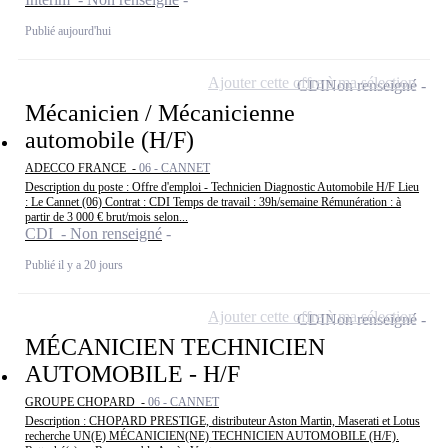
Publié aujourd'hui
Ajouter cette offre à ma sélection
CDI
Non renseigné
Mécanicien / Mécanicienne
automobile (H/F)
ADECCO FRANCE -
06 - CANNET
Description du poste : Offre d'emploi - Technicien Diagnostic Automobile H/F Lieu
: Le Cannet (06) Contrat : CDI Temps de travail : 39h/semaine Rémunération : à
partir de 3 000 € brut/mois selon...
CDI - Non renseigné
Publié il y a 20 jours
Ajouter cette offre à ma sélection
CDI
Non renseigné
MÉCANICIEN TECHNICIEN
AUTOMOBILE - H/F
GROUPE CHOPARD -
06 - CANNET
Description : CHOPARD PRESTIGE, distributeur Aston Martin, Maserati et Lotus
recherche UN(E) MÉCANICIEN(NE) TECHNICIEN AUTOMOBILE (H/F).