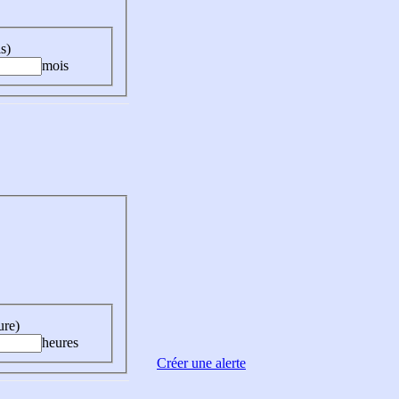
s)
mois
ure)
heures
Créer une alerte