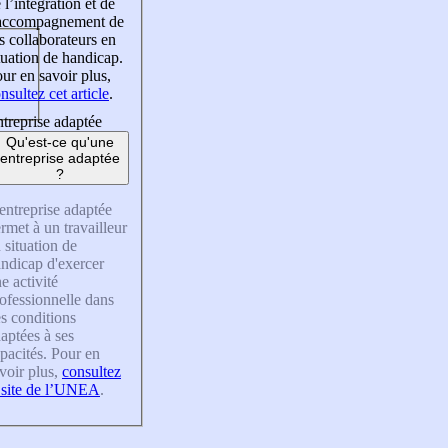
 l’intégration et de
’accompagnement de
s collaborateurs en
tuation de handicap.
ur en savoir plus,
nsultez cet article
.
treprise adaptée
Qu'est-ce qu'une
entreprise adaptée
?
entreprise adaptée
rmet à un travailleur
 situation de
ndicap d'exercer
e activité
ofessionnelle dans
s conditions
aptées à ses
pacités. Pour en
voir plus,
consultez
 site de l’UNEA
.