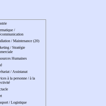
strie
rmatique /
écommunication
allation / Maintenance (20)
eting / Stratégie
merciale
sources Humaines
té
étariat / Assistanat
ices à la personne / à la
ectivité
ctacle
rt
sport / Logistique