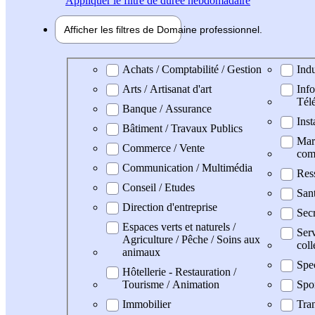
Appliquer
le filtre de durée hebdomadaire
Afficher les filtres de
Domaine pro
fessionnel
Domaine professionel
Achats / Comptabilité / Gestion
Indu
Arts / Artisanat d'art
Info
Tél
Banque / Assurance
Inst
Bâtiment / Travaux Publics
Mark
Commerce / Vente
com
Communication / Multimédia
Res
Conseil / Etudes
San
Direction d'entreprise
Secr
Espaces verts et naturels /
Serv
Agriculture / Pêche / Soins aux
coll
animaux
Spe
Hôtellerie - Restauration /
Tourisme / Animation
Spo
Immobilier
Tran