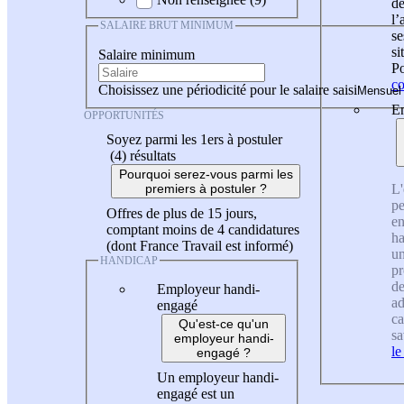
de
l
SALAIRE BRUT MINIMUM
se
si
Salaire minimum
Po
co
Choisissez une périodicité pour le salaire saisi
En
OPPORTUNITÉS
Soyez parmi les 1ers à postuler
(4)
résultats
Pourquoi serez-vous parmi les
L'
premiers à postuler ?
pe
Offres de plus de 15 jours,
en
comptant moins de 4 candidatures
ha
(dont France Travail est informé)
un
HANDICAP
pr
de
Employeur handi-
ad
engagé
ca
Qu'est-ce qu'un
sa
employeur handi-
le
engagé ?
Un employeur handi-
engagé est un