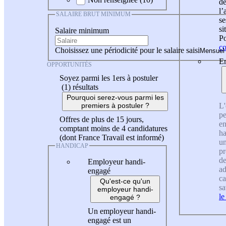
de
l
SALAIRE BRUT MINIMUM
se
si
Salaire minimum
Po
co
Choisissez une périodicité pour le salaire saisi
En
OPPORTUNITÉS
Soyez parmi les 1ers à postuler
(1)
résultats
Pourquoi serez-vous parmi les
L'
premiers à postuler ?
pe
Offres de plus de 15 jours,
en
comptant moins de 4 candidatures
ha
(dont France Travail est informé)
un
HANDICAP
pr
de
Employeur handi-
ad
engagé
ca
Qu'est-ce qu'un
sa
employeur handi-
le
engagé ?
Un employeur handi-
engagé est un