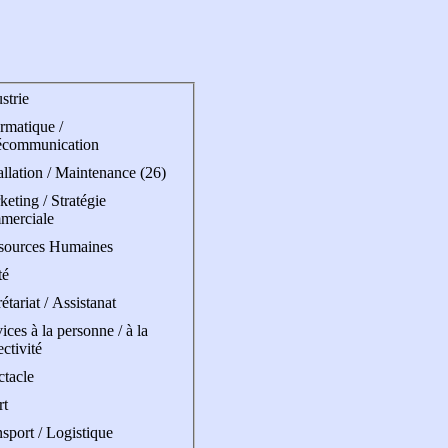
strie
rmatique /
écommunication
allation / Maintenance (26)
eting / Stratégie
merciale
sources Humaines
té
étariat / Assistanat
ices à la personne / à la
ectivité
ctacle
rt
sport / Logistique