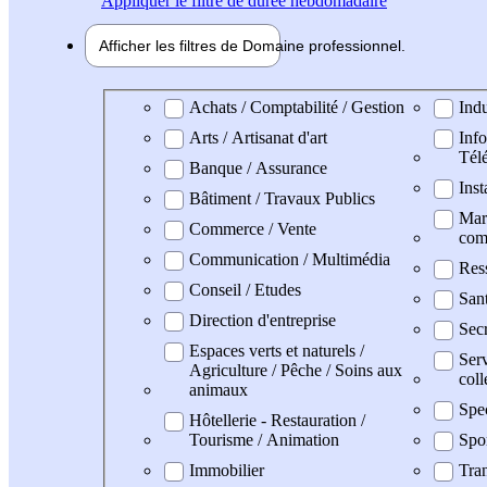
Appliquer
le filtre de durée hebdomadaire
Afficher les filtres de
Domaine pro
fessionnel
Domaine professionel
Achats / Comptabilité / Gestion
Indu
Arts / Artisanat d'art
Info
Tél
Banque / Assurance
Inst
Bâtiment / Travaux Publics
Mark
Commerce / Vente
com
Communication / Multimédia
Res
Conseil / Etudes
San
Direction d'entreprise
Secr
Espaces verts et naturels /
Serv
Agriculture / Pêche / Soins aux
coll
animaux
Spe
Hôtellerie - Restauration /
Tourisme / Animation
Spo
Immobilier
Tran