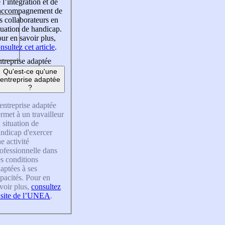
 l’intégration et de
’accompagnement de
s collaborateurs en
tuation de handicap.
ur en savoir plus,
nsultez cet article
.
treprise adaptée
Qu'est-ce qu'une
entreprise adaptée
?
entreprise adaptée
rmet à un travailleur
 situation de
ndicap d'exercer
e activité
ofessionnelle dans
s conditions
aptées à ses
pacités. Pour en
voir plus,
consultez
 site de l’UNEA
.