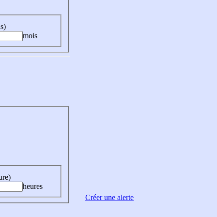
s)
mois
ure)
heures
Créer une alerte