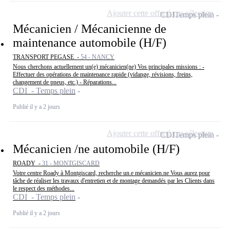
Ajouter cette offre à ma sélection
CDI
Temps plein
Mécanicien / Mécanicienne de
maintenance automobile (H/F)
TRANSPORT PEGASE -
54 - NANCY
Nous cherchons actuellement un(e) mécanicien(ne) Vos principales missions : -
Effectuer des opérations de maintenance rapide (vidange, révisions, freins,
changement de pneus, etc.) - Réparations...
CDI - Temps plein
Publié il y a 2 jours
Ajouter cette offre à ma sélection
CDI
Temps plein
Mécanicien /ne automobile (H/F)
ROADY -
31 - MONTGISCARD
Votre centre Roady à Montgiscard, recherche un.e mécanicien.ne Vous aurez pour
tâche de réaliser les travaux d'entretien et de montage demandés par les Clients dans
le respect des méthodes...
CDI - Temps plein
Publié il y a 2 jours