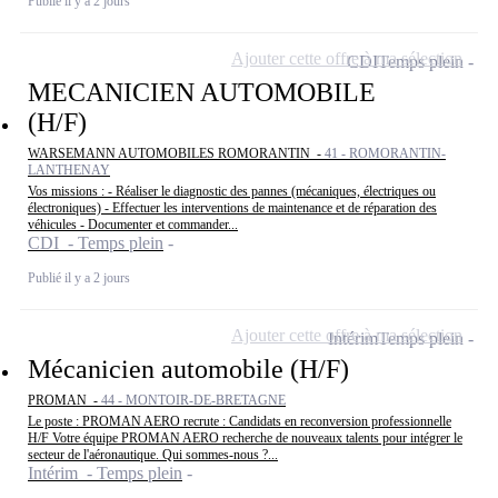
Publié il y a 2 jours
Ajouter cette offre à ma sélection
CDI
Temps plein
MECANICIEN AUTOMOBILE
(H/F)
WARSEMANN AUTOMOBILES ROMORANTIN -
41 - ROMORANTIN-
LANTHENAY
Vos missions : - Réaliser le diagnostic des pannes (mécaniques, électriques ou
électroniques) - Effectuer les interventions de maintenance et de réparation des
véhicules - Documenter et commander...
CDI - Temps plein
Publié il y a 2 jours
Ajouter cette offre à ma sélection
Intérim
Temps plein
Mécanicien automobile (H/F)
PROMAN -
44 - MONTOIR-DE-BRETAGNE
Le poste : PROMAN AERO recrute : Candidats en reconversion professionnelle
H/F Votre équipe PROMAN AERO recherche de nouveaux talents pour intégrer le
secteur de l'aéronautique. Qui sommes-nous ?...
Intérim - Temps plein