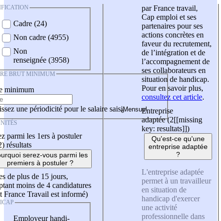
IFICATION
par France travail,
Cap emploi et ses
Cadre (24)
partenaires pour ses
actions concrètes en
Non cadre (4955)
faveur du recrutement,
Non
de l’intégration et de
renseignée (3958)
l’accompagnement de
ses collaborateurs en
IRE BRUT MINIMUM
situation de handicap.
Pour en savoir plus,
re minimum
consultez cet article
.
ssez une périodicité pour le salaire saisi
Entreprise
adaptée (2
[[missing
NITÉS
key: resultats]]
)
z parmi les 1ers à postuler
Qu'est-ce qu'une
2)
résultats
entreprise adaptée
?
urquoi serez-vous parmi les
premiers à postuler ?
L'entreprise adaptée
es de plus de 15 jours,
permet à un travailleur
tant moins de 4 candidatures
en situation de
t France Travail est informé)
handicap d'exercer
ICAP
une activité
professionnelle dans
Employeur handi-