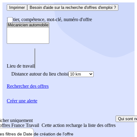
Imprimer
Besoin d'aide sur la recherche d'offres d'emploi ?
Métier, compétence, mot-clé, numéro d'offre
Lieu de travail
Distance autour du lieu choisi
Rechercher
des offres
Créer une alerte
Qui sont n
icher uniquement
 offres France Travail
Cette action recharge la liste des offres
les filtres de
Date de création
de l'offre