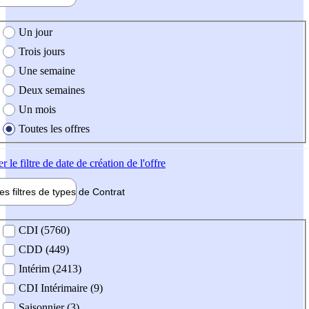
e création de l'offre
Un jour
Trois jours
Une semaine
Deux semaines
Un mois
Toutes les offres
er
le filtre de date de création de l'offre
les filtres de types de
Contrat
de contrat
CDI (5760)
CDD (449)
Intérim (2413)
CDI Intérimaire (9)
Saisonnier (3)