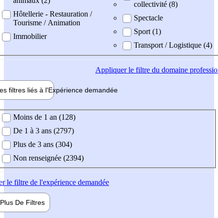
animaux (2)
collectivité (8)
Hôtellerie - Restauration /
Spectacle
Tourisme / Animation
Sport (1)
Immobilier
Transport / Logistique (4)
Appliquer
le filtre du domaine professi
es filtres liés à l'
Expérience
demandée
ience demandée
Moins de 1 an (128)
De 1 à 3 ans (2797)
Plus de 3 ans (304)
Non renseignée (2394)
er
le filtre de l'expérience demandée
Plus De
Filtres