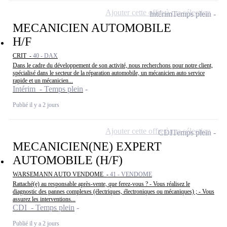
Ajouter cette offre à ma sélection
Intérim
Temps plein
MECANICIEN AUTOMOBILE
H/F
CRIT -
40 - DAX
Dans le cadre du développement de son activité, nous recherchons pour notre client,
spécialisé dans le secteur de la réparation automobile, un mécanicien auto service
rapide et un mécanicien...
Intérim - Temps plein
Publié il y a 2 jours
Ajouter cette offre à ma sélection
CDI
Temps plein
MECANICIEN(NE) EXPERT
AUTOMOBILE (H/F)
WARSEMANN AUTO VENDOME -
41 - VENDOME
Rattaché(e) au responsable après-vente, que ferez-vous ? - Vous réalisez le
diagnostic des pannes complexes (électriques, électroniques ou mécaniques) ; - Vous
assurez les interventions...
CDI - Temps plein
Publié il y a 2 jours