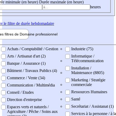
ée minimale (en heure)
Durée maximale (en heure)
heures
er
le filtre de durée hebdomadaire
les filtres de
Domaine pro
fessionnel
ne professionel
Achats / Comptabilité / Gestion
Industrie (75)
Arts / Artisanat d'art (2)
Informatique /
Télécommunication
Banque / Assurance (1)
Installation /
Bâtiment / Travaux Publics (4)
Maintenance (8805)
Commerce / Vente (34)
Marketing / Stratégie
commerciale
Communication / Multimédia
Ressources Humaines
Conseil / Etudes
Santé
Direction d'entreprise
Secrétariat / Assistanat (1)
Espaces verts et naturels /
Agriculture / Pêche / Soins aux
Services à la personne / à l