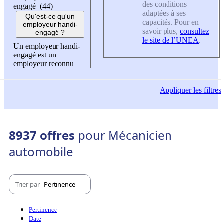
des conditions
engagé (44)
adaptées à ses
Qu'est-ce qu'un
capacités. Pour en
employeur handi-
savoir plus,
consultez
engagé ?
le site de l’UNEA
.
Un employeur handi-
engagé est un
employeur reconnu
Appliquer
les filtres
8937 offres
pour Mécanicien
automobile
Trier par
Pertinence
Pertinence
Date