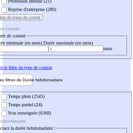
Profession libérale (21)
Reprise d'entreprise (280)
plus
de types de contrat
 DE CONTRAT
ée de contrat
ée minimale (en mois)
Durée maximale (en mois)
mois
er
le filtre du type de contrat
les filtres de
Durée hebdo
madaire
 hebdomadaire
Temps plein (2545)
Temps partiel (24)
Non renseignée (6368)
 HEBDOMADAIRE
cisez la durée hebdomadaire :