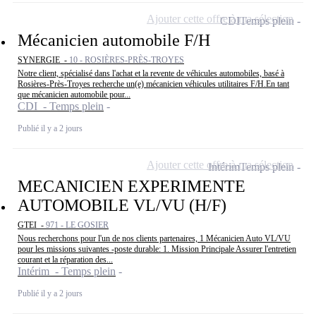
Ajouter cette offre à ma sélection
CDI
Temps plein
Mécanicien automobile F/H
SYNERGIE -
10 - ROSIÈRES-PRÈS-TROYES
Notre client, spécialisé dans l'achat et la revente de véhicules automobiles, basé à
Rosières-Près-Troyes recherche un(e) mécanicien véhicules utilitaires F/H.En tant
que mécanicien automobile pour...
CDI - Temps plein
Publié il y a 2 jours
Ajouter cette offre à ma sélection
Intérim
Temps plein
MECANICIEN EXPERIMENTE
AUTOMOBILE VL/VU (H/F)
GTEI -
971 - LE GOSIER
Nous recherchons pour l'un de nos clients partenaires, 1 Mécanicien Auto VL/VU
pour les missions suivantes -poste durable: 1. Mission Principale Assurer l'entretien
courant et la réparation des...
Intérim - Temps plein
Publié il y a 2 jours