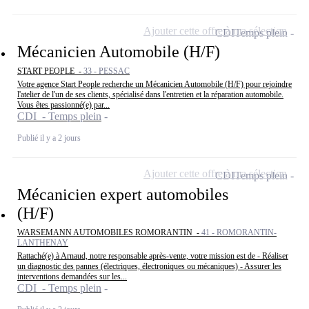
Ajouter cette offre à ma sélection
CDI
Temps plein
Mécanicien Automobile (H/F)
START PEOPLE -
33 - PESSAC
Votre agence Start People recherche un Mécanicien Automobile (H/F) pour rejoindre
l'atelier de l'un de ses clients, spécialisé dans l'entretien et la réparation automobile.
Vous êtes passionné(e) par...
CDI - Temps plein
Publié il y a 2 jours
Ajouter cette offre à ma sélection
CDI
Temps plein
Mécanicien expert automobiles
(H/F)
WARSEMANN AUTOMOBILES ROMORANTIN -
41 - ROMORANTIN-
LANTHENAY
Rattaché(e) à Arnaud, notre responsable après-vente, votre mission est de - Réaliser
un diagnostic des pannes (électriques, électroniques ou mécaniques) - Assurer les
interventions demandées sur les...
CDI - Temps plein