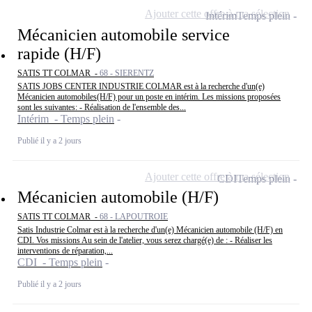
Ajouter cette offre à ma sélection
Intérim
Temps plein
Mécanicien automobile service
rapide (H/F)
SATIS TT COLMAR -
68 - SIERENTZ
SATIS JOBS CENTER INDUSTRIE COLMAR est à la recherche d'un(e)
Mécanicien automobiles(H/F) pour un poste en intérim. Les missions proposées
sont les suivantes: - Réalisation de l'ensemble des...
Intérim - Temps plein
Publié il y a 2 jours
Ajouter cette offre à ma sélection
CDI
Temps plein
Mécanicien automobile (H/F)
SATIS TT COLMAR -
68 - LAPOUTROIE
Satis Industrie Colmar est à la recherche d'un(e) Mécanicien automobile (H/F) en
CDI. Vos missions Au sein de l'atelier, vous serez chargé(e) de : - Réaliser les
interventions de réparation,...
CDI - Temps plein
Publié il y a 2 jours