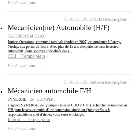
Publié il y a 2 jours
Ajouter cette offre à ma sélection
CDI
Temps plein
Mécanicien(ne) Automobile (H/F)
37 - PARCAY MESLAY
Joubert Occasions, entreprise familiale fondée en 2007, est implantée à Parçay-
Meslay, aux portes de Tours. Avec plus de 15 ans d'expérience dans le secteur
automobile, nous sommes spécialisés dans...
CDI - Temps plein
Publié il y a 2 jours
Ajouter cette offre à ma sélection
Intérim
Temps plein
Mécanicien automobile F/H
SYNERGIE -
29 - QUIMPER
L'agence SYNERGIE de Quimper (Intérim CDD et CDI) recherche un mécanicien
F/H pour le service rapide d'une concession située sur Quimper.Sous la
responsabilité du chef d'atelier, vous serez en charge...
Intérim - Temps plein
Publié il y a 2 jours