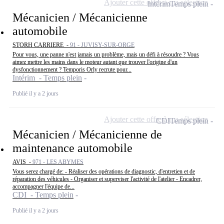
Ajouter cette offre à ma sélection
Intérim
Temps plein
Mécanicien / Mécanicienne
automobile
STORH CARRIERE -
91 - JUVISY-SUR-ORGE
Pour vous, une panne n'est jamais un problème, mais un défi à résoudre ? Vous
aimez mettre les mains dans le moteur autant que trouver l'origine d'un
dysfonctionnement ? Temporis Orly recrute pour...
Intérim - Temps plein
Publié il y a 2 jours
Ajouter cette offre à ma sélection
CDI
Temps plein
Mécanicien / Mécanicienne de
maintenance automobile
AVIS -
971 - LES ABYMES
Vous serez chargé de: - Réaliser des opérations de diagnostic, d'entretien et de
réparation des véhicules - Organiser et superviser l'activité de l'atelier - Encadrer,
accompagner l'équipe de...
CDI - Temps plein
Publié il y a 2 jours