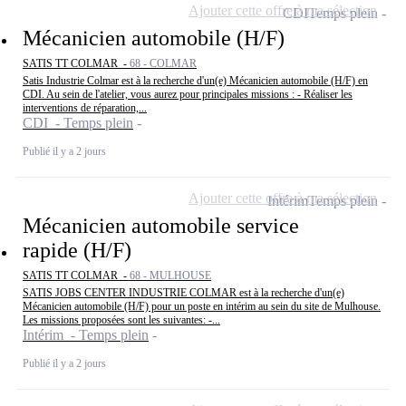
Ajouter cette offre à ma sélection
CDI
Temps plein
Mécanicien automobile (H/F)
SATIS TT COLMAR -
68 - COLMAR
Satis Industrie Colmar est à la recherche d'un(e) Mécanicien automobile (H/F) en
CDI. Au sein de l'atelier, vous aurez pour principales missions : - Réaliser les
interventions de réparation,...
CDI - Temps plein
Publié il y a 2 jours
Ajouter cette offre à ma sélection
Intérim
Temps plein
Mécanicien automobile service
rapide (H/F)
SATIS TT COLMAR -
68 - MULHOUSE
SATIS JOBS CENTER INDUSTRIE COLMAR est à la recherche d'un(e)
Mécanicien automobile (H/F) pour un poste en intérim au sein du site de Mulhouse.
Les missions proposées sont les suivantes: -...
Intérim - Temps plein
Publié il y a 2 jours