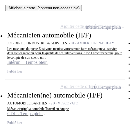
Afficher la carte
(contenu non-accessible)
Ajouter cette offre à ma sélection
Intérim
Temps plein
Mécanicien automobile (H/F)
JOB DIRECT INDUSTRIE & SERVICES -
01 - AMBERIEU-EN-BUGEY
Les missions du poste Et si vous mettiez votre savoir-faire mécanique au service
d'un atelier reconnu pour la qualité de ses interventions ? Job Direct recherche, pour
le compte de son client, un...
Intérim - Temps plein
Publié hier
Ajouter cette offre à ma sélection
CDI
Temps plein
Mécanicien(ne) automobile (H/F)
AUTOMOBILE BARTHES -
2B - VESCOVATO
Mécanicien(ne) automobile Travail en équipe
CDI - Temps plein
Publié hier