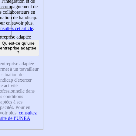
 l’intégration et de
’accompagnement de
s collaborateurs en
tuation de handicap.
ur en savoir plus,
nsultez cet article
.
treprise adaptée
Qu'est-ce qu'une
entreprise adaptée
?
entreprise adaptée
rmet à un travailleur
 situation de
ndicap d'exercer
e activité
ofessionnelle dans
s conditions
aptées à ses
pacités. Pour en
voir plus,
consultez
 site de l’UNEA
.