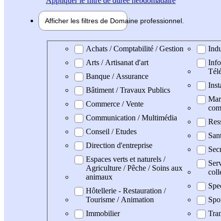
Appliquer
le filtre de durée hebdomadaire
Afficher les filtres de
Domaine pro
fessionnel
Domaine professionel
Achats / Comptabilité / Gestion
Indu
Arts / Artisanat d'art
Info
Tél
Banque / Assurance
Inst
Bâtiment / Travaux Publics
Mark
Commerce / Vente
com
Communication / Multimédia
Res
Conseil / Etudes
San
Direction d'entreprise
Secr
Espaces verts et naturels /
Serv
Agriculture / Pêche / Soins aux
coll
animaux
Spe
Hôtellerie - Restauration /
Tourisme / Animation
Spo
Immobilier
Tran