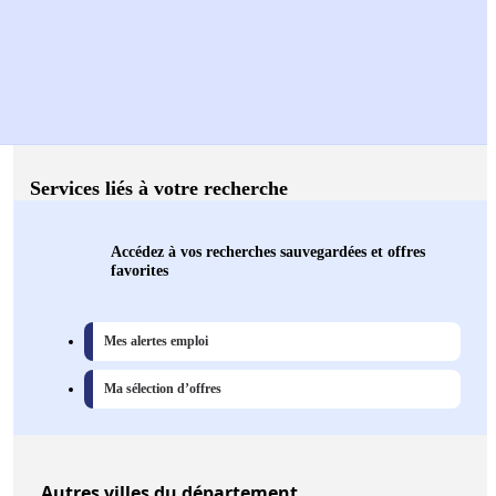
Services liés à votre recherche
Accédez à vos recherches sauvegardées et offres
favorites
Mes alertes emploi
Ma sélection d’offres
Autres
villes
du département