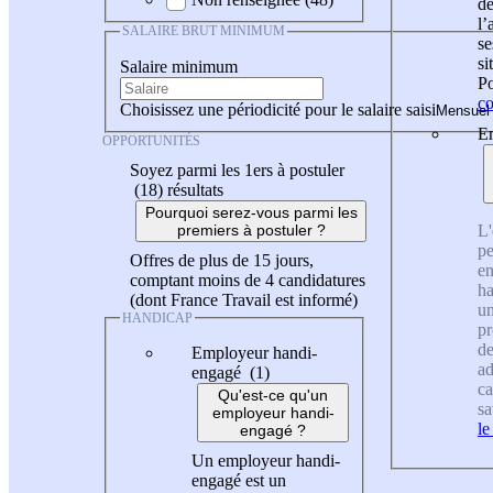
de
l
SALAIRE BRUT MINIMUM
se
si
Salaire minimum
Po
co
Choisissez une périodicité pour le salaire saisi
En
OPPORTUNITÉS
Soyez parmi les 1ers à postuler
(18)
résultats
Pourquoi serez-vous parmi les
L'
premiers à postuler ?
pe
Offres de plus de 15 jours,
en
comptant moins de 4 candidatures
ha
(dont France Travail est informé)
un
HANDICAP
pr
de
Employeur handi-
ad
engagé (1)
ca
Qu'est-ce qu'un
sa
employeur handi-
le
engagé ?
Un employeur handi-
engagé est un