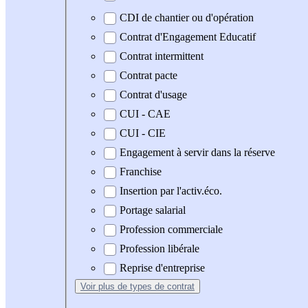
CDI de chantier ou d'opération
Contrat d'Engagement Educatif
Contrat intermittent
Contrat pacte
Contrat d'usage
CUI - CAE
CUI - CIE
Engagement à servir dans la réserve
Franchise
Insertion par l'activ.éco.
Portage salarial
Profession commerciale
Profession libérale
Reprise d'entreprise
Voir plus
de types de contrat