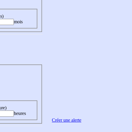
s)
mois
ure)
heures
Créer une alerte