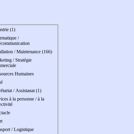
strie (1)
rmatique /
écommunication
allation / Maintenance (166)
eting / Stratégie
merciale
sources Humaines
té
étariat / Assistanat (1)
ices à la personne / à la
ectivité
ctacle
rt
sport / Logistique