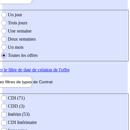
e création de l'offre
Un jour
Trois jours
Une semaine
Deux semaines
Un mois
Toutes les offres
er
le filtre de date de création de l'offre
les filtres de types de
Contrat
de contrat
CDI (71)
CDD (3)
Intérim (53)
CDI Intérimaire