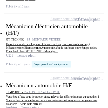
Publié il y a 16 jours
Ajouter cette offre à ma sélection
CDI
Temps plein
Mécanicien éléctricien automobile
(H/F)
GT. TECHNIK -
85 - MONTAIGU VENDEE
Dans le cadre du développement de notre activité, nous recherchons un(e)
Mécanicien(ne) Électricien(ne) Automobile afin de renforcer notre équipe atelier.
Poste basé chez GT TECHNIK - Montaigu...
CDI - Temps plein
Publié il y a 18 jours
Soyez parmi les 1ers à postuler
Ajouter cette offre à ma sélection
Intérim
Temps plein
Mécanicien automobile H/F
TEMPORIS -
85 - FONTENAY-LE-COMTE
Vous êtes à l'aise sous le capot et aimez relever des défis techniques au quotidien ?
Vous recherchez une mission où vos compétences mécaniques seront pleinement
valorisées ? Alors cette offre est...
Intérim - Temps plein