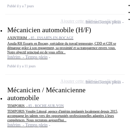
Publié il y a 7 jours
Ajouter cette offre à ma sélection
Intérim
Temps plein
Mécanicien automobile (H/F)
AXINTERIM -
85 - ESSARTS-EN-BOCAGE
Aquila RH Essarts en Bocage, spécialiste du travail temporaire, CDD et CDI se
démarque grâce à son engagement, sa proximité et sa transparence envers vous.
Notre objectif principal est de vous offrir...
Intérim - Temps plein
Publié il y a 11 jours
Ajouter cette offre à ma sélection
Intérim
Temps plein
Mécanicien / Mécanicienne
automobile
TEMPORIS -
85 - ROCHE-SUR-YON
TEMPORIS Vendée Littoral, agence d'intérim implantée localement depuis 2015,
accompagne les talents vers des opportunités professionnelles adaptées à leurs
compétences. Nous recrutons aujourd'hui...
Intérim - Temps plein