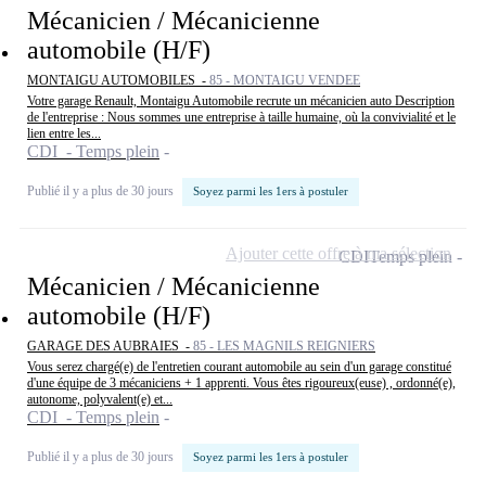
Mécanicien / Mécanicienne
automobile (H/F)
MONTAIGU AUTOMOBILES -
85 - MONTAIGU VENDEE
Votre garage Renault, Montaigu Automobile recrute un mécanicien auto Description
de l'entreprise : Nous sommes une entreprise à taille humaine, où la convivialité et le
lien entre les...
CDI - Temps plein
Publié il y a plus de 30 jours
Soyez parmi les 1ers à postuler
Ajouter cette offre à ma sélection
CDI
Temps plein
Mécanicien / Mécanicienne
automobile (H/F)
GARAGE DES AUBRAIES -
85 - LES MAGNILS REIGNIERS
Vous serez chargé(e) de l'entretien courant automobile au sein d'un garage constitué
d'une équipe de 3 mécaniciens + 1 apprenti. Vous êtes rigoureux(euse) , ordonné(e),
autonome, polyvalent(e) et...
CDI - Temps plein
Publié il y a plus de 30 jours
Soyez parmi les 1ers à postuler