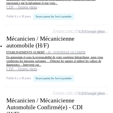
passionné.e par la mécanique et que vous...
CDI - Temps plein
Publié il y a 30 jours
Soyez parmi les 1ers à postuler
Ajouter cette offre à ma sélection
CDI
Temps plein
Mécanicien / Mécanicienne
automobile (H/F)
ETABLISSEMENTS AUBERT -
85 - FONTENAY LE COMTE
En autonomie et sous la responsabilité de votre supérieur hiérarchique, nous vous
confierons les missions suivantes : - Détecter les pannes et utiliser les valises de
diagnostics. - Intervenir sur...
CDI - Temps plein
Publié il y a 30 jours
Soyez parmi les 1ers à postuler
Ajouter cette offre à ma sélection
CDI
Temps plein
Mécanicien / Mécanicienne
Automobile Confirmé(e) - CDI