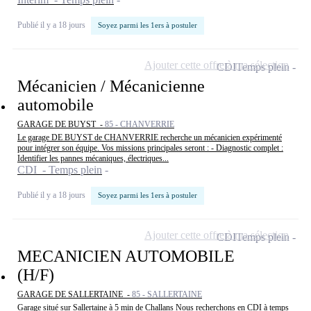
Publié il y a 18 jours
Soyez parmi les 1ers à postuler
Ajouter cette offre à ma sélection
CDI
Temps plein
Mécanicien / Mécanicienne
automobile
GARAGE DE BUYST -
85 - CHANVERRIE
Le garage DE BUYST de CHANVERRIE recherche un mécanicien expérimenté
pour intégrer son équipe. Vos missions principales seront : - Diagnostic complet :
Identifier les pannes mécaniques, électriques...
CDI - Temps plein
Publié il y a 18 jours
Soyez parmi les 1ers à postuler
Ajouter cette offre à ma sélection
CDI
Temps plein
MECANICIEN AUTOMOBILE
(H/F)
GARAGE DE SALLERTAINE -
85 - SALLERTAINE
Garage situé sur Sallertaine à 5 min de Challans Nous recherchons en CDI à temps