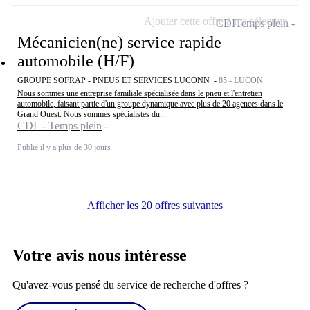
Ajouter cette offre à ma sélection
CDI
Temps plein
Mécanicien(ne) service rapide
automobile (H/F)
GROUPE SOFRAP - PNEUS ET SERVICES LUCONN -
85 - LUCON
Nous sommes une entreprise familiale spécialisée dans le pneu et l'entretien
automobile, faisant partie d'un groupe dynamique avec plus de 20 agences dans le
Grand Ouest. Nous sommes spécialistes du...
CDI - Temps plein
Publié il y a plus de 30 jours
Afficher les 20 offres suivantes
Votre avis nous intéresse
Qu'avez-vous pensé du service de recherche d'offres ?