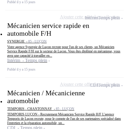
Publié il y a 15 jours
Ajouter cette offre à ma sélection
Intérim
Temps plein
Mécanicien service rapide en
automobile F/H
SYNERGIE -
85 - LUÇON
Votre agence Synergie de Luçon recrute pour l'un de ses clients, un Mécanicien
Service Rapide F/H sur le secteur de Luçon. Vous êtes diplômé en mécanique, vous
avez une capacité à travailler en...
Intérim - Temps plein
Publié il y a 15 jours
Ajouter cette offre à ma sélection
CDI
Temps plein
Mécanicien / Mécanicienne
automobile
TEMPORIS - CHANTONNAY -
85 - LUÇON
TEMPORIS LUÇON - Recrutement Mécanicien Service Rapide H/F L'agence
Temporis de Luçon recrute, pour le compte de l'un de ses partenaires spécialisé dans
l'entretien et la réparation automobile, un...
CDI - Temps plein