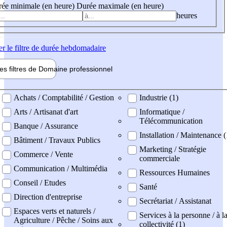
ée minimale (en heure)
Durée maximale (en heure)
heures
er
le filtre de durée hebdomadaire
les filtres de
Domaine pro
fessionnel
ne professionel
Achats / Comptabilité / Gestion
Industrie (1)
Arts / Artisanat d'art
Informatique /
Télécommunication
Banque / Assurance
Installation / Maintenance 
Bâtiment / Travaux Publics
Marketing / Stratégie
Commerce / Vente
commerciale
Communication / Multimédia
Ressources Humaines
Conseil / Etudes
Santé
Direction d'entreprise
Secrétariat / Assistanat
Espaces verts et naturels /
Services à la personne / à l
Agriculture / Pêche / Soins aux
collectivité (1)