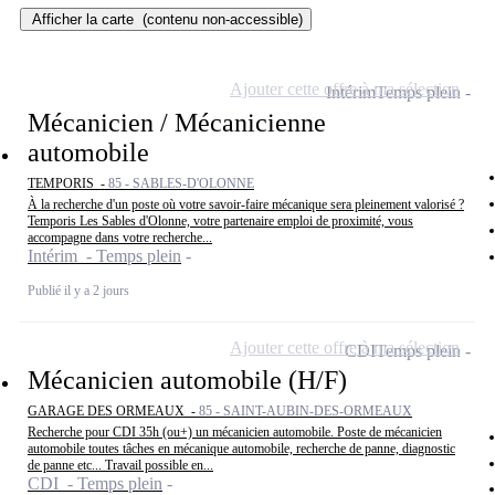
Afficher la carte
(contenu non-accessible)
Ajouter cette offre à ma sélection
Intérim
Temps plein
Mécanicien / Mécanicienne
automobile
TEMPORIS -
85 - SABLES-D'OLONNE
À la recherche d'un poste où votre savoir-faire mécanique sera pleinement valorisé ?
Temporis Les Sables d'Olonne, votre partenaire emploi de proximité, vous
accompagne dans votre recherche...
Intérim - Temps plein
Publié il y a 2 jours
Ajouter cette offre à ma sélection
CDI
Temps plein
Mécanicien automobile (H/F)
GARAGE DES ORMEAUX -
85 - SAINT-AUBIN-DES-ORMEAUX
Recherche pour CDI 35h (ou+) un mécanicien automobile. Poste de mécanicien
automobile toutes tâches en mécanique automobile, recherche de panne, diagnostic
de panne etc... Travail possible en...
CDI - Temps plein