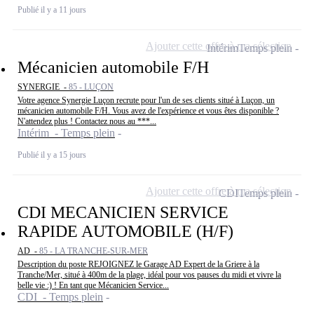
Publié il y a 11 jours
Ajouter cette offre à ma sélection
Intérim
Temps plein
Mécanicien automobile F/H
SYNERGIE -
85 - LUÇON
Votre agence Synergie Luçon recrute pour l'un de ses clients situé à Luçon, un
mécanicien automobile F/H. Vous avez de l'expérience et vous êtes disponible ?
N'attendez plus ! Contactez nous au ***...
Intérim - Temps plein
Publié il y a 15 jours
Ajouter cette offre à ma sélection
CDI
Temps plein
CDI MECANICIEN SERVICE
RAPIDE AUTOMOBILE (H/F)
AD -
85 - LA TRANCHE-SUR-MER
Description du poste REJOIGNEZ le Garage AD Expert de la Griere à la
Tranche/Mer, situé à 400m de la plage, idéal pour vos pauses du midi et vivre la
belle vie :) ! En tant que Mécanicien Service...
CDI - Temps plein