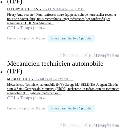
(H/F)
FLEURY AUTO SAS -
85 - FONTENAY-LE-COMTE
Fleury Auto recrute ! Pour renforcer notre équipe au sein de notre atelier reconnu
pour son savoir-faire, nous recherchons un(e) mécanicien(ne) confirmé(e) et
autonome en CDI. Vos Missions...
CDI - Temps plein
Publié il y a plus de 30 jours
Soyez parmi les 1ers à postuler
Ajouter cette offre à ma sélection
CDI
Temps plein
Mécanicien technicien automobile
(H/F)
MJ BELETEAU -
85 - MONTAIGU VENDEE
Mécanicien / Technicien automobile (H/F) Garage MJ BELETEAU, agent Citroën
situé à Saint-Georges-de-Montaigu (85600), recherche un mécanicien ou technicien
automobile (H/F) afin de renforcer son...
CDI - Temps plein
Publié il y a plus de 30 jours
Soyez parmi les 1ers à postuler
Ajouter cette offre à ma sélection
CDI
Temps plein