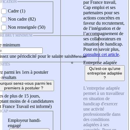
IFICATION
par France travail,
Cap emploi et ses
Cadre (1)
partenaires pour ses
actions concrètes en
Non cadre (82)
faveur du recrutement,
Non renseignée (50)
de l’intégration et de
l’accompagnement de
IRE BRUT MINIMUM
ses collaborateurs en
situation de handicap.
re minimum
Pour en savoir plus,
consultez cet article
.
ssez une périodicité pour le salaire saisi
Entreprise adaptée
NITÉS
Qu'est-ce qu'une
z parmi les 1ers à postuler
entreprise adaptée
)
résultats
?
urquoi serez-vous parmi les
L'entreprise adaptée
premiers à postuler ?
permet à un travailleur
es de plus de 15 jours,
en situation de
tant moins de 4 candidatures
handicap d'exercer
t France Travail est informé)
une activité
ICAP
professionnelle dans
des conditions
Employeur handi-
adaptées à ses
engagé
capacités. Pour en