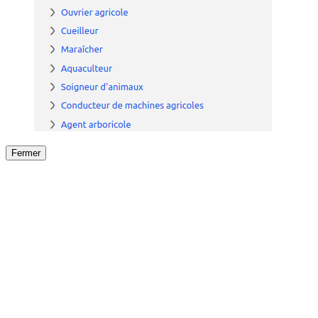
Fermer
Fermer
le détail de l'offre
/
Offre
sur
Offre précéden