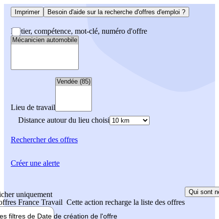
Imprimer
Besoin d'aide sur la recherche d'offres d'emploi ?
Métier, compétence, mot-clé, numéro d'offre
Lieu de travail
Distance autour du lieu choisi
Rechercher
des offres
Créer une alerte
Qui sont n
icher uniquement
 offres France Travail
Cette action recharge la liste des offres
les filtres de
Date de création
de l'offre