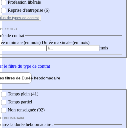
Profession libérale
Reprise d'entreprise (6)
plus
de types de contrat
 DE CONTRAT
ée de contrat
ée minimale (en mois)
Durée maximale (en mois)
mois
er
le filtre du type de contrat
les filtres de
Durée hebdo
madaire
 hebdomadaire
Temps plein (41)
Temps partiel
Non renseignée (92)
 HEBDOMADAIRE
cisez la durée hebdomadaire :