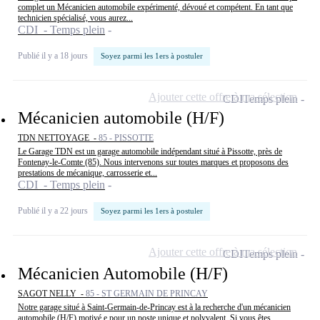
complet un Mécanicien automobile expérimenté, dévoué et compétent. En tant que
technicien spécialisé, vous aurez...
CDI - Temps plein
Publié il y a 18 jours
Soyez parmi les 1ers à postuler
Ajouter cette offre à ma sélection
CDI
Temps plein
Mécanicien automobile (H/F)
TDN NETTOYAGE -
85 - PISSOTTE
Le Garage TDN est un garage automobile indépendant situé à Pissotte, près de
Fontenay-le-Comte (85). Nous intervenons sur toutes marques et proposons des
prestations de mécanique, carrosserie et...
CDI - Temps plein
Publié il y a 22 jours
Soyez parmi les 1ers à postuler
Ajouter cette offre à ma sélection
CDI
Temps plein
Mécanicien Automobile (H/F)
SAGOT NELLY -
85 - ST GERMAIN DE PRINCAY
Notre garage situé à Saint-Germain-de-Princay est à la recherche d'un mécanicien
automobile (H/F) motivé.e pour un poste unique et polyvalent. Si vous êtes