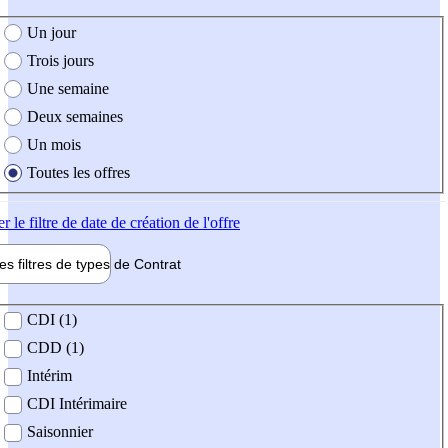
e création de l'offre
Un jour
Trois jours
Une semaine
Deux semaines
Un mois
Toutes les offres
er
le filtre de date de création de l'offre
les filtres de types de
Contrat
de contrat
CDI (1)
CDD (1)
Intérim
CDI Intérimaire
Saisonnier