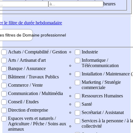
heures
er
le filtre de durée hebdomadaire
les filtres de
Domaine pro
fessionnel
ne professionel
Achats / Comptabilité / Gestion
Industrie
Arts / Artisanat d'art
Informatique /
Télécommunication
Banque / Assurance
Installation / Maintenance (
Bâtiment / Travaux Publics
Marketing / Stratégie
Commerce / Vente
commerciale
Communication / Multimédia
Ressources Humaines
Conseil / Etudes
Santé
Direction d'entreprise
Secrétariat / Assistanat
Espaces verts et naturels /
Services à la personne / à l
Agriculture / Pêche / Soins aux
collectivité
animaux