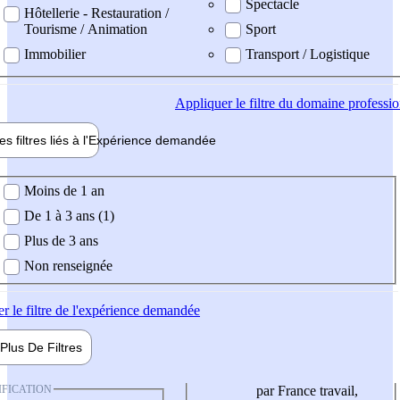
Spectacle
Hôtellerie - Restauration /
Tourisme / Animation
Sport
Immobilier
Transport / Logistique
Appliquer
le filtre du domaine professi
es filtres liés à l'
Expérience
demandée
ience demandée
Moins de 1 an
De 1 à 3 ans (1)
Plus de 3 ans
Non renseignée
er
le filtre de l'expérience demandée
Plus De
Filtres
IFICATION
par France travail,