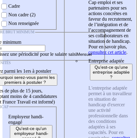
Cap emploi et ses
Cadre
partenaires pour ses
actions concrètes en
Non cadre (2)
faveur du recrutement,
Non renseignée
de l’intégration et de
l’accompagnement de
IRE BRUT MINIMUM
ses collaborateurs en
situation de handicap.
re minimum
Pour en savoir plus,
consultez cet article
.
ssez une périodicité pour le salaire saisi
Entreprise adaptée
NITÉS
Qu'est-ce qu'une
z parmi les 1ers à postuler
entreprise adaptée
?
urquoi serez-vous parmi les
premiers à postuler ?
L'entreprise adaptée
es de plus de 15 jours,
permet à un travailleur
tant moins de 4 candidatures
en situation de
t France Travail est informé)
handicap d'exercer
ICAP
une activité
professionnelle dans
Employeur handi-
des conditions
engagé
adaptées à ses
Qu'est-ce qu'un
capacités. Pour en
employeur handi-
savoir plus,
consultez