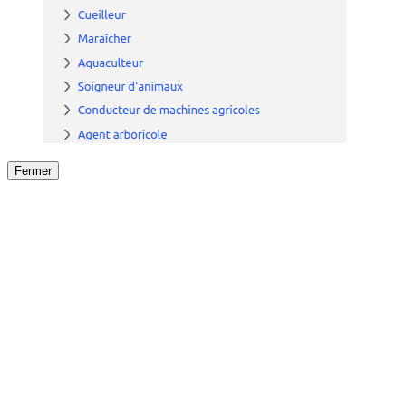
Fermer
Fermer
le détail de l'offre
/
Offre
sur
Offre précéden