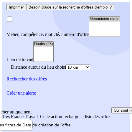
Imprimer
Besoin d'aide sur la recherche d'offres d'emploi ?
Métier, compétence, mot-clé, numéro d'offre
Lieu de travail
Distance autour du lieu choisi
Rechercher
des offres
Créer une alerte
Qui sont n
icher uniquement
 offres France Travail
Cette action recharge la liste des offres
les filtres de
Date de création
de l'offre