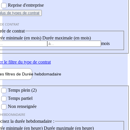
Reprise d'entreprise
plus
de types de contrat
 DE CONTRAT
ée de contrat
ée minimale (en mois)
Durée maximale (en mois)
mois
er
le filtre du type de contrat
les filtres de
Durée hebdo
madaire
 hebdomadaire
Temps plein (2)
Temps partiel
Non renseignée
 HEBDOMADAIRE
cisez la durée hebdomadaire :
ée minimale (en heure)
Durée maximale (en heure)