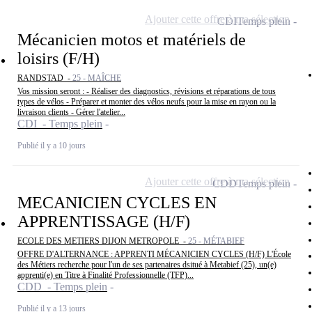
Ajouter cette offre à ma sélection
CDI
Temps plein
Mécanicien motos et matériels de
loisirs (F/H)
RANDSTAD -
25 - MAÎCHE
Vos mission seront : - Réaliser des diagnostics, révisions et réparations de tous
types de vélos - Préparer et monter des vélos neufs pour la mise en rayon ou la
livraison clients - Gérer l'atelier...
CDI - Temps plein
Publié il y a 10 jours
Ajouter cette offre à ma sélection
CDD
Temps plein
MECANICIEN CYCLES EN
APPRENTISSAGE (H/F)
ECOLE DES METIERS DIJON METROPOLE -
25 - MÉTABIEF
OFFRE D'ALTERNANCE : APPRENTI MÉCANICIEN CYCLES (H/F) L'École
des Métiers recherche pour l'un de ses partenaires dsitué à Metabief (25), un(e)
apprenti(e) en Titre à Finalité Professionnelle (TFP)...
CDD - Temps plein
Publié il y a 13 jours