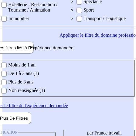
Spectacle
Hôtellerie - Restauration /
Tourisme / Animation
Sport
Immobilier
Transport / Logistique
Appliquer
le filtre du domaine professi
es filtres liés à l'
Expérience
demandée
ience demandée
Moins de 1 an
De 1 à 3 ans (1)
Plus de 3 ans
Non renseignée (1)
er
le filtre de l'expérience demandée
Plus De
Filtres
IFICATION
par France travail,