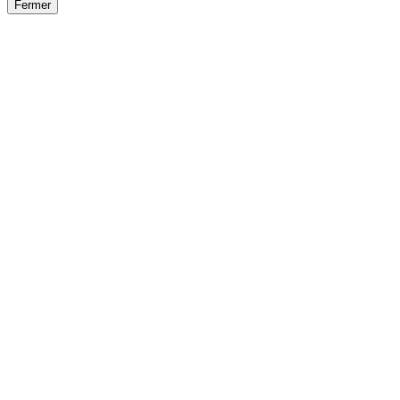
Fermer
Fermer
le détail de l'offre
/
Offre
sur
Offre précéden