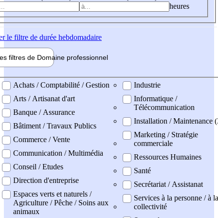
heures
er
le filtre de durée hebdomadaire
les filtres de
Domaine pro
fessionnel
ne professionel
Achats / Comptabilité / Gestion
Industrie
Arts / Artisanat d'art
Informatique /
Télécommunication
Banque / Assurance
Installation / Maintenance (
Bâtiment / Travaux Publics
Marketing / Stratégie
Commerce / Vente
commerciale
Communication / Multimédia
Ressources Humaines
Conseil / Etudes
Santé
Direction d'entreprise
Secrétariat / Assistanat
Espaces verts et naturels /
Services à la personne / à l
Agriculture / Pêche / Soins aux
collectivité
animaux