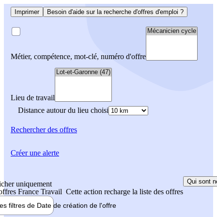
Imprimer
Besoin d'aide sur la recherche d'offres d'emploi ?
Métier, compétence, mot-clé, numéro d'offre
Lieu de travail
Distance autour du lieu choisi
Rechercher
des offres
Créer une alerte
Qui sont n
icher uniquement
 offres France Travail
Cette action recharge la liste des offres
les filtres de
Date de création
de l'offre