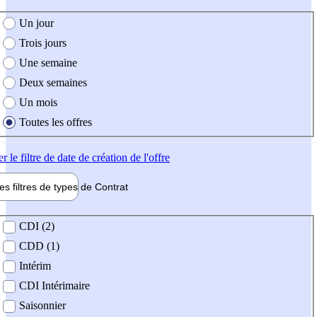
e création de l'offre
Un jour
Trois jours
Une semaine
Deux semaines
Un mois
Toutes les offres
er
le filtre de date de création de l'offre
les filtres de types de
Contrat
de contrat
CDI (2)
CDD (1)
Intérim
CDI Intérimaire
Saisonnier