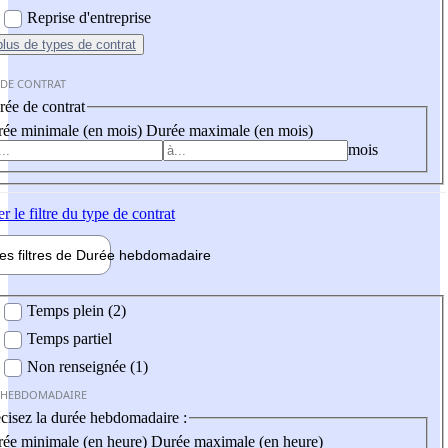
Reprise d'entreprise
plus
de types de contrat
 DE CONTRAT
ée de contrat
ée minimale (en mois)
Durée maximale (en mois)
mois
er
le filtre du type de contrat
les filtres de
Durée hebdo
madaire
 hebdomadaire
Temps plein (2)
Temps partiel
Non renseignée (1)
 HEBDOMADAIRE
cisez la durée hebdomadaire :
ée minimale (en heure)
Durée maximale (en heure)