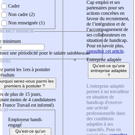
Cap emploi et ses
Cadre
partenaires pour ses
actions concrètes en
Non cadre (2)
faveur du recrutement,
Non renseignée (1)
de l’intégration et de
l’accompagnement de
IRE BRUT MINIMUM
ses collaborateurs en
situation de handicap.
re minimum
Pour en savoir plus,
consultez cet article
.
ssez une périodicité pour le salaire saisi
Entreprise adaptée
NITÉS
Qu'est-ce qu'une
z parmi les 1ers à postuler
entreprise adaptée
résultats
?
urquoi serez-vous parmi les
L'entreprise adaptée
premiers à postuler ?
permet à un travailleur
es de plus de 15 jours,
en situation de
tant moins de 4 candidatures
handicap d'exercer
t France Travail est informé)
une activité
ICAP
professionnelle dans
des conditions
Employeur handi-
adaptées à ses
engagé
capacités. Pour en
Qu'est-ce qu'un
savoir plus,
consultez