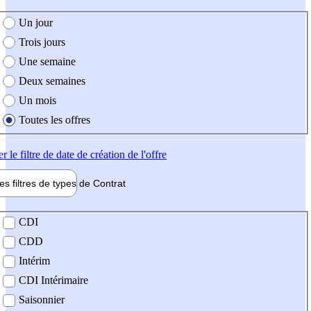
e création de l'offre
Un jour
Trois jours
Une semaine
Deux semaines
Un mois
Toutes les offres
er
le filtre de date de création de l'offre
les filtres de types de
Contrat
de contrat
CDI
CDD
Intérim
CDI Intérimaire
Saisonnier