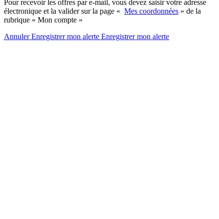
Pour recevoir les offres par e-mail, vous devez saisir votre adresse
électronique et la valider sur la page «
Mes coordonnées
» de la
rubrique « Mon compte »
Annuler
Enregistrer mon alerte
Enregistrer
mon alerte