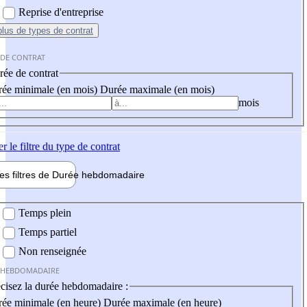
Reprise d'entreprise
plus
de types de contrat
 DE CONTRAT
ée de contrat
ée minimale (en mois)
Durée maximale (en mois)
mois
er
le filtre du type de contrat
les filtres de
Durée hebdo
madaire
 hebdomadaire
Temps plein
Temps partiel
Non renseignée
 HEBDOMADAIRE
cisez la durée hebdomadaire :
ée minimale (en heure)
Durée maximale (en heure)