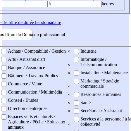
heures
er
le filtre de durée hebdomadaire
les filtres de
Domaine pro
fessionnel
ne professionel
Achats / Comptabilité / Gestion
Industrie
Arts / Artisanat d'art
Informatique /
Télécommunication
Banque / Assurance
Installation / Maintenance
Bâtiment / Travaux Publics
Marketing / Stratégie
Commerce / Vente
commerciale
Communication / Multimédia
Ressources Humaines
Conseil / Etudes
Santé
Direction d'entreprise
Secrétariat / Assistanat
Espaces verts et naturels /
Services à la personne / à l
Agriculture / Pêche / Soins aux
collectivité
animaux