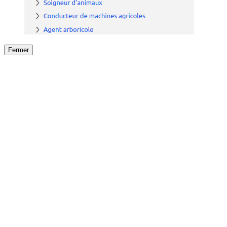
Fermer
Fermer
le détail de l'offre
/
Offre
sur
Offre précéden