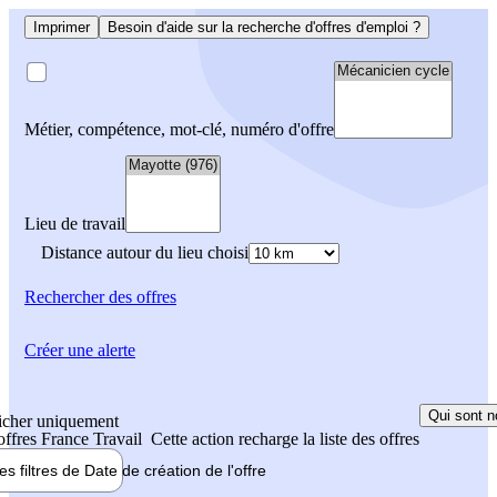
Imprimer
Besoin d'aide sur la recherche d'offres d'emploi ?
Métier, compétence, mot-clé, numéro d'offre
Lieu de travail
Distance autour du lieu choisi
Rechercher
des offres
Créer une alerte
Qui sont n
icher uniquement
 offres France Travail
Cette action recharge la liste des offres
les filtres de
Date de création
de l'offre