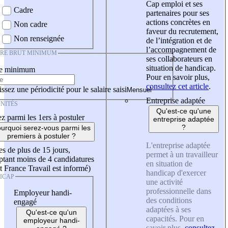
Cap emploi et ses
Cadre
partenaires pour ses
actions concrètes en
Non cadre
faveur du recrutement,
Non renseignée
de l’intégration et de
l’accompagnement de
IRE BRUT MINIMUM
ses collaborateurs en
situation de handicap.
re minimum
Pour en savoir plus,
consultez cet article
.
ssez une périodicité pour le salaire saisi
Entreprise adaptée
NITÉS
Qu'est-ce qu'une
z parmi les 1ers à postuler
entreprise adaptée
?
urquoi serez-vous parmi les
premiers à postuler ?
L'entreprise adaptée
es de plus de 15 jours,
permet à un travailleur
tant moins de 4 candidatures
en situation de
t France Travail est informé)
handicap d'exercer
ICAP
une activité
professionnelle dans
Employeur handi-
des conditions
engagé
adaptées à ses
Qu'est-ce qu'un
capacités. Pour en
employeur handi-
savoir plus,
consultez