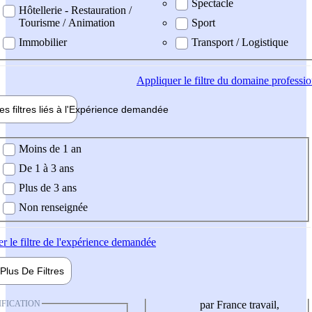
Spectacle
Hôtellerie - Restauration /
Tourisme / Animation
Sport
Immobilier
Transport / Logistique
Appliquer
le filtre du domaine professi
es filtres liés à l'
Expérience
demandée
ience demandée
Moins de 1 an
De 1 à 3 ans
Plus de 3 ans
Non renseignée
er
le filtre de l'expérience demandée
Plus De
Filtres
IFICATION
par France travail,