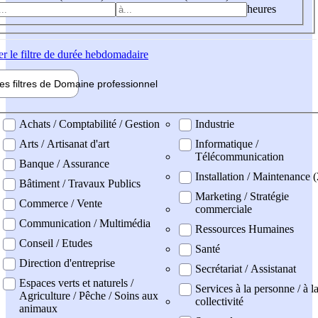
heures
er
le filtre de durée hebdomadaire
les filtres de
Domaine pro
fessionnel
ne professionel
Achats / Comptabilité / Gestion
Industrie
Arts / Artisanat d'art
Informatique /
Télécommunication
Banque / Assurance
Installation / Maintenance (
Bâtiment / Travaux Publics
Marketing / Stratégie
Commerce / Vente
commerciale
Communication / Multimédia
Ressources Humaines
Conseil / Etudes
Santé
Direction d'entreprise
Secrétariat / Assistanat
Espaces verts et naturels /
Services à la personne / à l
Agriculture / Pêche / Soins aux
collectivité
animaux