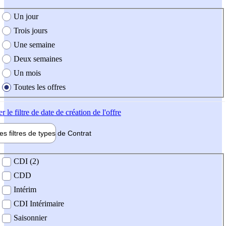
e création de l'offre
Un jour
Trois jours
Une semaine
Deux semaines
Un mois
Toutes les offres
er
le filtre de date de création de l'offre
les filtres de types de
Contrat
de contrat
CDI (2)
CDD
Intérim
CDI Intérimaire
Saisonnier