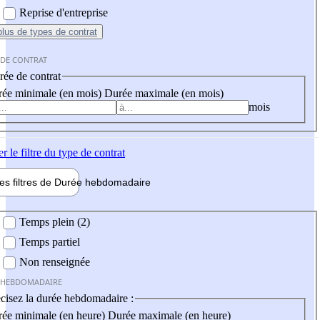
Reprise d'entreprise
plus
de types de contrat
 DE CONTRAT
ée de contrat
ée minimale (en mois)
Durée maximale (en mois)
mois
er
le filtre du type de contrat
les filtres de
Durée hebdo
madaire
 hebdomadaire
Temps plein (2)
Temps partiel
Non renseignée
 HEBDOMADAIRE
cisez la durée hebdomadaire :
ée minimale (en heure)
Durée maximale (en heure)