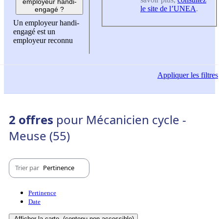
employeur handi-
le site de l’UNEA
.
engagé ?
Un employeur handi-
engagé est un
employeur reconnu
Appliquer
les filtres
2 offres
pour Mécanicien cycle -
Meuse (55)
Trier par
Pertinence
Pertinence
Date
Afficher la carte
(contenu non-accessible)