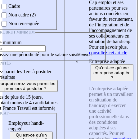
Cap emploi et ses
Cadre
partenaires pour ses
actions concrètes en
Non cadre (2)
faveur du recrutement,
Non renseignée
de l’intégration et de
l’accompagnement de
IRE BRUT MINIMUM
ses collaborateurs en
situation de handicap.
re minimum
Pour en savoir plus,
consultez cet article
.
ssez une périodicité pour le salaire saisi
Entreprise adaptée
NITÉS
Qu'est-ce qu'une
z parmi les 1ers à postuler
entreprise adaptée
résultats
?
urquoi serez-vous parmi les
L'entreprise adaptée
premiers à postuler ?
permet à un travailleur
es de plus de 15 jours,
en situation de
tant moins de 4 candidatures
handicap d'exercer
t France Travail est informé)
une activité
ICAP
professionnelle dans
des conditions
Employeur handi-
adaptées à ses
engagé
capacités. Pour en
Qu'est-ce qu'un
savoir plus,
consultez