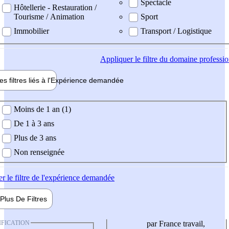
Spectacle
Hôtellerie - Restauration /
Tourisme / Animation
Sport
Immobilier
Transport / Logistique
Appliquer
le filtre du domaine professi
es filtres liés à l'
Expérience
demandée
ience demandée
Moins de 1 an (1)
De 1 à 3 ans
Plus de 3 ans
Non renseignée
er
le filtre de l'expérience demandée
Plus De
Filtres
IFICATION
par France travail,