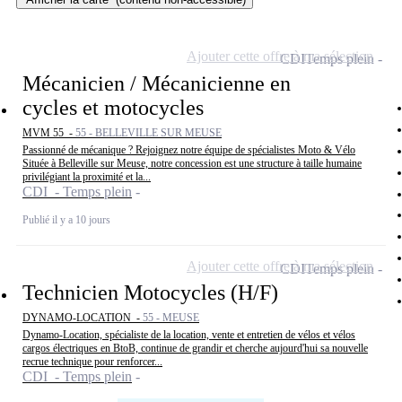
Ajouter cette offre à ma sélection
CDI
Temps plein
Mécanicien / Mécanicienne en
cycles et motocycles
MVM 55 -
55 - BELLEVILLE SUR MEUSE
Passionné de mécanique ? Rejoignez notre équipe de spécialistes Moto & Vélo
Située à Belleville sur Meuse, notre concession est une structure à taille humaine
privilégiant la proximité et la...
CDI - Temps plein
Publié il y a 10 jours
Ajouter cette offre à ma sélection
CDI
Temps plein
Technicien Motocycles (H/F)
DYNAMO-LOCATION -
55 - MEUSE
Dynamo-Location, spécialiste de la location, vente et entretien de vélos et vélos
cargos électriques en BtoB, continue de grandir et cherche aujourd'hui sa nouvelle
recrue technique pour renforcer...
CDI - Temps plein