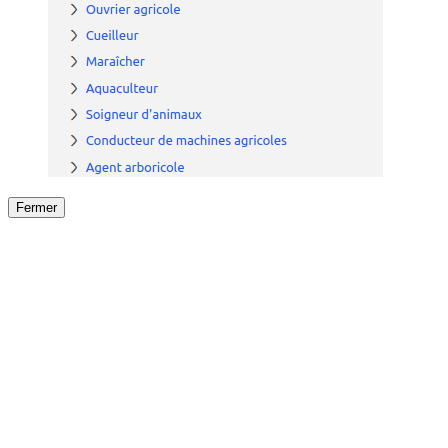
Fermer
Fermer
le détail de l'offre
/
Offre
sur
Offre précéden