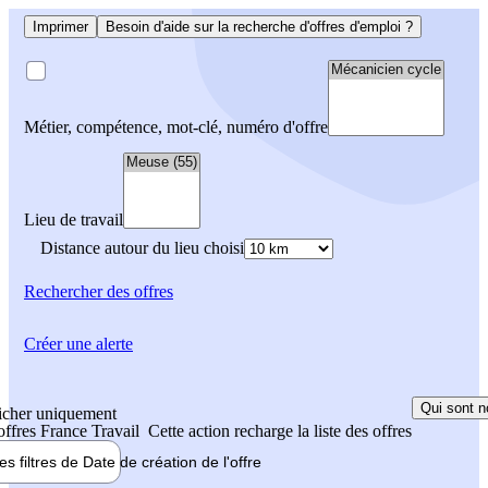
Imprimer
Besoin d'aide sur la recherche d'offres d'emploi ?
Métier, compétence, mot-clé, numéro d'offre
Lieu de travail
Distance autour du lieu choisi
Rechercher
des offres
Créer une alerte
Qui sont n
icher uniquement
 offres France Travail
Cette action recharge la liste des offres
les filtres de
Date de création
de l'offre