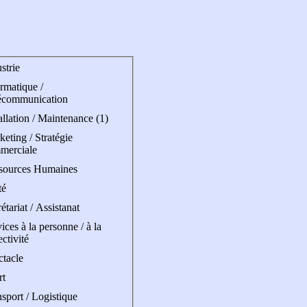
strie
rmatique /
écommunication
allation / Maintenance (1)
eting / Stratégie
merciale
sources Humaines
té
étariat / Assistanat
ices à la personne / à la
ectivité
ctacle
rt
sport / Logistique