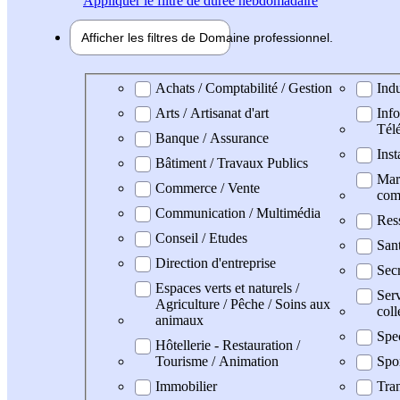
Appliquer
le filtre de durée hebdomadaire
Afficher les filtres de
Domaine pro
fessionnel
Domaine professionel
Achats / Comptabilité / Gestion
Indu
Arts / Artisanat d'art
Info
Tél
Banque / Assurance
Inst
Bâtiment / Travaux Publics
Mark
Commerce / Vente
com
Communication / Multimédia
Res
Conseil / Etudes
San
Direction d'entreprise
Secr
Espaces verts et naturels /
Serv
Agriculture / Pêche / Soins aux
coll
animaux
Spe
Hôtellerie - Restauration /
Tourisme / Animation
Spo
Immobilier
Tran