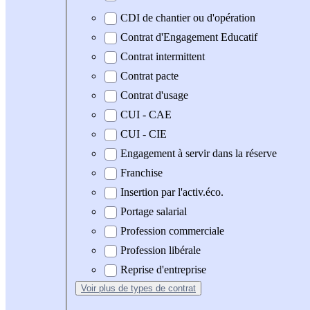
CDI de chantier ou d'opération
Contrat d'Engagement Educatif
Contrat intermittent
Contrat pacte
Contrat d'usage
CUI - CAE
CUI - CIE
Engagement à servir dans la réserve
Franchise
Insertion par l'activ.éco.
Portage salarial
Profession commerciale
Profession libérale
Reprise d'entreprise
Voir plus
de types de contrat