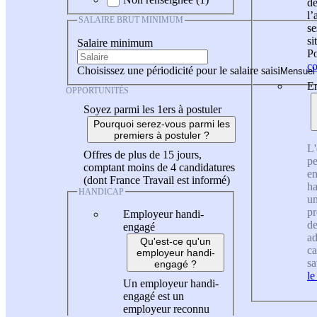
de
l
SALAIRE BRUT MINIMUM
se
si
Salaire minimum
Po
co
Choisissez une périodicité pour le salaire saisi
En
OPPORTUNITÉS
Soyez parmi les 1ers à postuler
Pourquoi serez-vous parmi les
premiers à postuler ?
L'
Offres de plus de 15 jours,
pe
comptant moins de 4 candidatures
en
(dont France Travail est informé)
ha
HANDICAP
un
pr
Employeur handi-
de
engagé
ad
Qu'est-ce qu'un
ca
employeur handi-
sa
engagé ?
le
Un employeur handi-
engagé est un
employeur reconnu