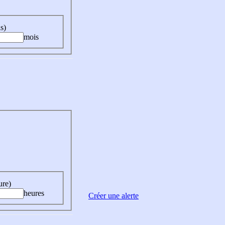
s)
mois
ure)
heures
Créer une alerte