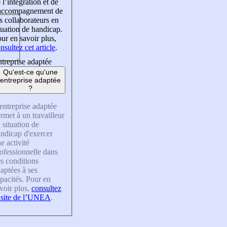
 l’intégration et de
’accompagnement de
s collaborateurs en
tuation de handicap.
ur en savoir plus,
nsultez cet article
.
treprise adaptée
Qu'est-ce qu'une
entreprise adaptée
?
entreprise adaptée
rmet à un travailleur
 situation de
ndicap d'exercer
e activité
ofessionnelle dans
s conditions
aptées à ses
pacités. Pour en
voir plus,
consultez
 site de l’UNEA
.