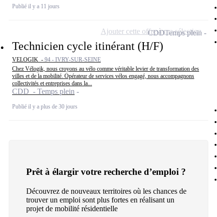
Publié il y a 11 jours
Ajouter cette offre à ma sélection
CDD
Temps plein
Technicien cycle itinérant (H/F)
VELOGIK -
94 - IVRY-SUR-SEINE
Chez Vélogik, nous croyons au vélo comme véritable levier de transformation des
villes et de la mobilité. Opérateur de services vélos engagé, nous accompagnons
collectivités et entreprises dans la...
CDD - Temps plein
Publié il y a plus de 30 jours
Prêt à élargir votre recherche d’emploi ?
Découvrez de nouveaux territoires où les chances de
trouver un emploi sont plus fortes en réalisant un
projet de mobilité résidentielle