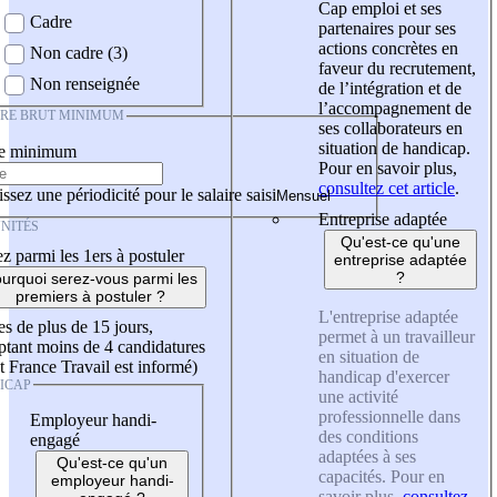
Cap emploi et ses
Cadre
partenaires pour ses
actions concrètes en
Non cadre (3)
faveur du recrutement,
Non renseignée
de l’intégration et de
l’accompagnement de
IRE BRUT MINIMUM
ses collaborateurs en
situation de handicap.
re minimum
Pour en savoir plus,
consultez cet article
.
ssez une périodicité pour le salaire saisi
Entreprise adaptée
NITÉS
Qu'est-ce qu'une
z parmi les 1ers à postuler
entreprise adaptée
?
urquoi serez-vous parmi les
premiers à postuler ?
L'entreprise adaptée
es de plus de 15 jours,
permet à un travailleur
tant moins de 4 candidatures
en situation de
t France Travail est informé)
handicap d'exercer
ICAP
une activité
professionnelle dans
Employeur handi-
des conditions
engagé
adaptées à ses
Qu'est-ce qu'un
capacités. Pour en
employeur handi-
savoir plus,
consultez