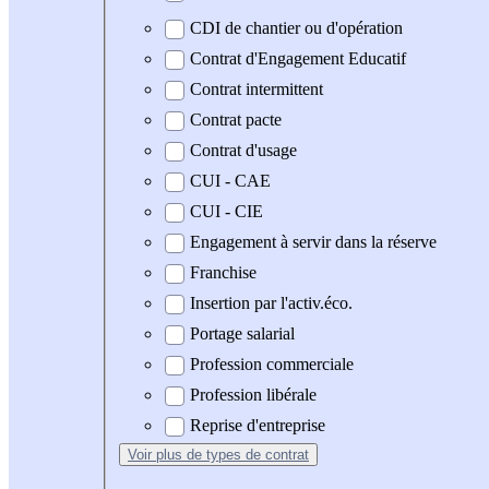
CDI de chantier ou d'opération
Contrat d'Engagement Educatif
Contrat intermittent
Contrat pacte
Contrat d'usage
CUI - CAE
CUI - CIE
Engagement à servir dans la réserve
Franchise
Insertion par l'activ.éco.
Portage salarial
Profession commerciale
Profession libérale
Reprise d'entreprise
Voir plus
de types de contrat