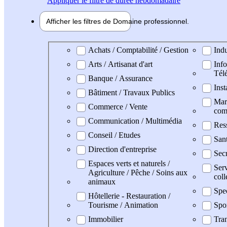
Appliquer
le filtre de durée hebdomadaire
Afficher les filtres de
Domaine pro
fessionnel
Domaine professionel
Achats / Comptabilité / Gestion
Indu
Arts / Artisanat d'art
Info
Tél
Banque / Assurance
Inst
Bâtiment / Travaux Publics
Mark
Commerce / Vente
com
Communication / Multimédia
Res
Conseil / Etudes
San
Direction d'entreprise
Secr
Espaces verts et naturels /
Serv
Agriculture / Pêche / Soins aux
coll
animaux
Spe
Hôtellerie - Restauration /
Tourisme / Animation
Spo
Immobilier
Tran