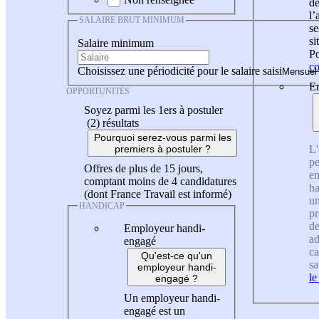
de
l
SALAIRE BRUT MINIMUM
se
si
Salaire minimum
Po
co
Choisissez une périodicité pour le salaire saisi
En
OPPORTUNITÉS
Soyez parmi les 1ers à postuler
(2)
résultats
Pourquoi serez-vous parmi les
L'
premiers à postuler ?
pe
Offres de plus de 15 jours,
en
comptant moins de 4 candidatures
ha
(dont France Travail est informé)
un
HANDICAP
pr
de
Employeur handi-
ad
engagé
ca
Qu'est-ce qu'un
sa
employeur handi-
le
engagé ?
Un employeur handi-
engagé est un