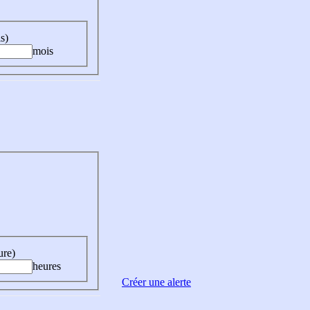
s)
mois
ure)
heures
Créer une alerte