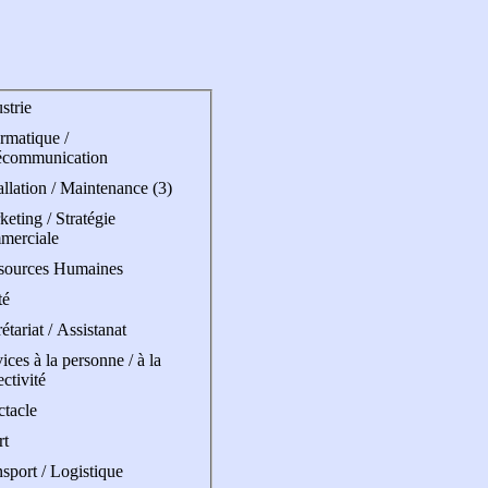
strie
rmatique /
écommunication
allation / Maintenance (3)
eting / Stratégie
merciale
sources Humaines
té
étariat / Assistanat
ices à la personne / à la
ectivité
ctacle
rt
sport / Logistique