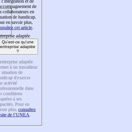
 l’intégration et de
’accompagnement de
s collaborateurs en
tuation de handicap.
ur en savoir plus,
nsultez cet article
.
treprise adaptée
Qu'est-ce qu'une
entreprise adaptée
?
entreprise adaptée
rmet à un travailleur
 situation de
ndicap d'exercer
e activité
ofessionnelle dans
s conditions
aptées à ses
pacités. Pour en
voir plus,
consultez
 site de l’UNEA
.