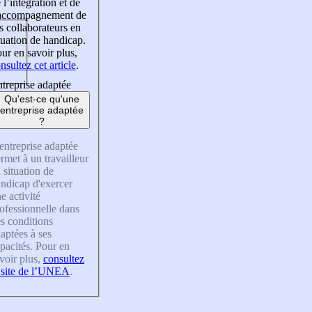
 l’intégration et de
’accompagnement de
s collaborateurs en
tuation de handicap.
ur en savoir plus,
nsultez cet article
.
treprise adaptée
Qu'est-ce qu'une
entreprise adaptée
?
entreprise adaptée
rmet à un travailleur
 situation de
ndicap d'exercer
e activité
ofessionnelle dans
s conditions
aptées à ses
pacités. Pour en
voir plus,
consultez
 site de l’UNEA
.