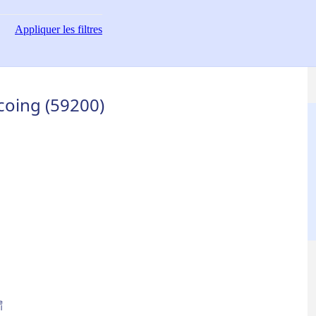
Appliquer
les filtres
coing (59200)