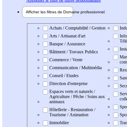
Appliquer
le filtre de durée hebdomadaire
Afficher les filtres de
Domaine pro
fessionnel
Domaine professionel
Achats / Comptabilité / Gestion
Indu
Arts / Artisanat d'art
Info
Tél
Banque / Assurance
Inst
Bâtiment / Travaux Publics
Mark
Commerce / Vente
com
Communication / Multimédia
Res
Conseil / Etudes
San
Direction d'entreprise
Secr
Espaces verts et naturels /
Serv
Agriculture / Pêche / Soins aux
coll
animaux
Spe
Hôtellerie - Restauration /
Tourisme / Animation
Spo
Immobilier
Tran