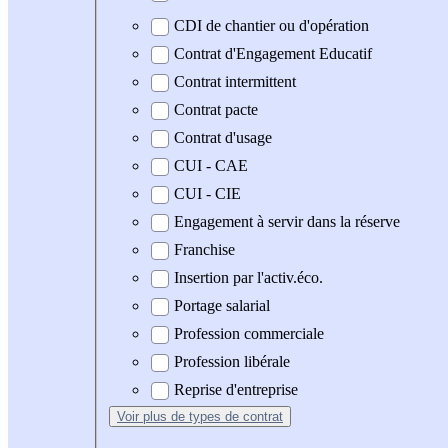
CDI de chantier ou d'opération
Contrat d'Engagement Educatif
Contrat intermittent
Contrat pacte
Contrat d'usage
CUI - CAE
CUI - CIE
Engagement à servir dans la réserve
Franchise
Insertion par l'activ.éco.
Portage salarial
Profession commerciale
Profession libérale
Reprise d'entreprise
Voir plus
de types de contrat