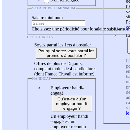
de
l
SALAIRE BRUT MINIMUM
se
si
Salaire minimum
Po
co
Choisissez une périodicité pour le salaire saisi
En
OPPORTUNITÉS
Soyez parmi les 1ers à postuler
Pourquoi serez-vous parmi les
premiers à postuler ?
L'
Offres de plus de 15 jours,
pe
comptant moins de 4 candidatures
en
(dont France Travail est informé)
ha
HANDICAP
un
pr
Employeur handi-
de
engagé
ad
Qu'est-ce qu'un
ca
employeur handi-
sa
engagé ?
le
Un employeur handi-
engagé est un
employeur reconnu