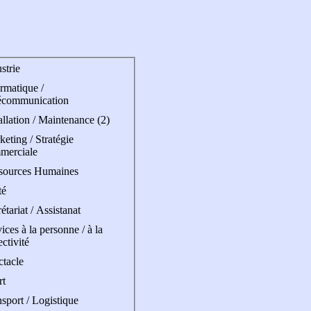
strie
rmatique /
écommunication
allation / Maintenance (2)
eting / Stratégie
merciale
sources Humaines
té
étariat / Assistanat
ices à la personne / à la
ectivité
ctacle
rt
sport / Logistique