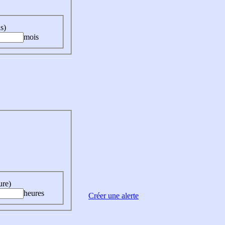
s)
mois
ure)
heures
Créer une alerte