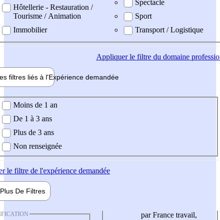
Spectacle
Hôtellerie - Restauration /
Tourisme / Animation
Sport
Immobilier
Transport / Logistique
Appliquer
le filtre du domaine professi
es filtres liés à l'
Expérience
demandée
ience demandée
Moins de 1 an
De 1 à 3 ans
Plus de 3 ans
Non renseignée
er
le filtre de l'expérience demandée
Plus De
Filtres
IFICATION
par France travail,