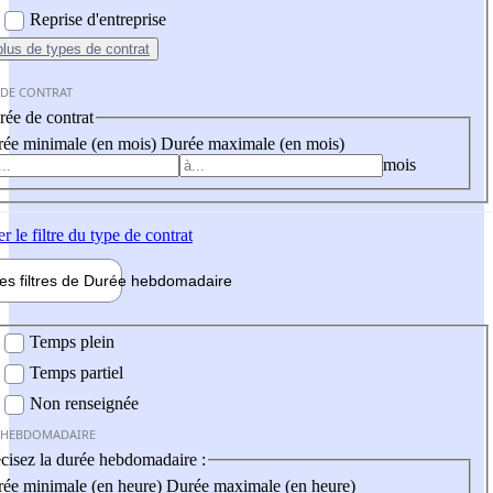
Reprise d'entreprise
plus
de types de contrat
 DE CONTRAT
ée de contrat
ée minimale (en mois)
Durée maximale (en mois)
mois
er
le filtre du type de contrat
les filtres de
Durée hebdo
madaire
 hebdomadaire
Temps plein
Temps partiel
Non renseignée
 HEBDOMADAIRE
cisez la durée hebdomadaire :
ée minimale (en heure)
Durée maximale (en heure)