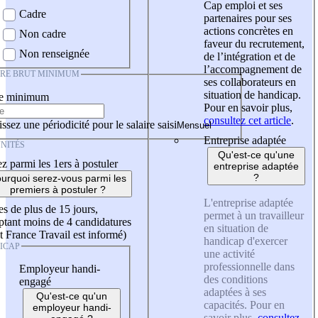
Cap emploi et ses
Cadre
partenaires pour ses
actions concrètes en
Non cadre
faveur du recrutement,
Non renseignée
de l’intégration et de
l’accompagnement de
IRE BRUT MINIMUM
ses collaborateurs en
situation de handicap.
re minimum
Pour en savoir plus,
consultez cet article
.
ssez une périodicité pour le salaire saisi
Entreprise adaptée
NITÉS
Qu'est-ce qu'une
z parmi les 1ers à postuler
entreprise adaptée
?
urquoi serez-vous parmi les
premiers à postuler ?
L'entreprise adaptée
es de plus de 15 jours,
permet à un travailleur
tant moins de 4 candidatures
en situation de
t France Travail est informé)
handicap d'exercer
ICAP
une activité
professionnelle dans
Employeur handi-
des conditions
engagé
adaptées à ses
Qu'est-ce qu'un
capacités. Pour en
employeur handi-
savoir plus,
consultez