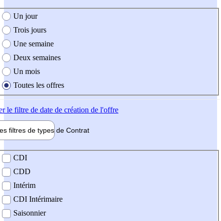
e création de l'offre
Un jour
Trois jours
Une semaine
Deux semaines
Un mois
Toutes les offres
er
le filtre de date de création de l'offre
les filtres de types de
Contrat
de contrat
CDI
CDD
Intérim
CDI Intérimaire
Saisonnier