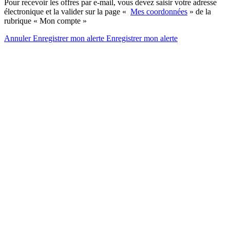
Pour recevoir les offres par e-mail, vous devez saisir votre adresse
électronique et la valider sur la page «
Mes coordonnées
» de la
rubrique « Mon compte »
Annuler
Enregistrer mon alerte
Enregistrer
mon alerte