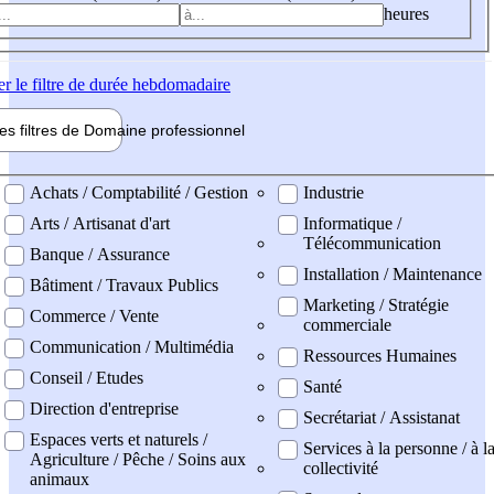
heures
er
le filtre de durée hebdomadaire
les filtres de
Domaine pro
fessionnel
ne professionel
Achats / Comptabilité / Gestion
Industrie
Arts / Artisanat d'art
Informatique /
Télécommunication
Banque / Assurance
Installation / Maintenance
Bâtiment / Travaux Publics
Marketing / Stratégie
Commerce / Vente
commerciale
Communication / Multimédia
Ressources Humaines
Conseil / Etudes
Santé
Direction d'entreprise
Secrétariat / Assistanat
Espaces verts et naturels /
Services à la personne / à l
Agriculture / Pêche / Soins aux
collectivité
animaux