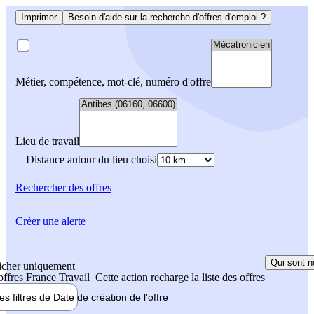
Imprimer
Besoin d'aide sur la recherche d'offres d'emploi ?
Métier, compétence, mot-clé, numéro d'offre
Lieu de travail
Distance autour du lieu choisi
Rechercher
des offres
Créer une alerte
Qui sont n
icher uniquement
 offres France Travail
Cette action recharge la liste des offres
les filtres de
Date de création
de l'offre