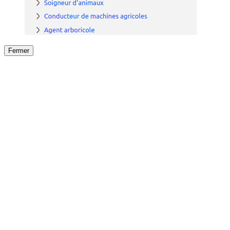
Fermer
Fermer
le détail de l'offre
/
Offre
sur
Offre précéden