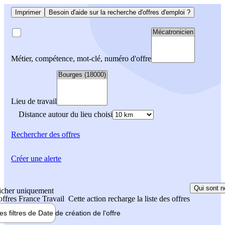
Imprimer
Besoin d'aide sur la recherche d'offres d'emploi ?
Métier, compétence, mot-clé, numéro d'offre
Lieu de travail
Distance autour du lieu choisi
Rechercher
des offres
Créer une alerte
Qui sont n
icher uniquement
 offres France Travail
Cette action recharge la liste des offres
les filtres de
Date de création
de l'offre