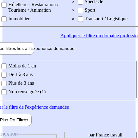
Spectacle
Hôtellerie - Restauration /
Tourisme / Animation
Sport
Immobilier
Transport / Logistique
Appliquer
le filtre du domaine professi
es filtres liés à l'
Expérience
demandée
ience demandée
Moins de 1 an
De 1 à 3 ans
Plus de 3 ans
Non renseignée (1)
er
le filtre de l'expérience demandée
Plus De
Filtres
IFICATION
par France travail,