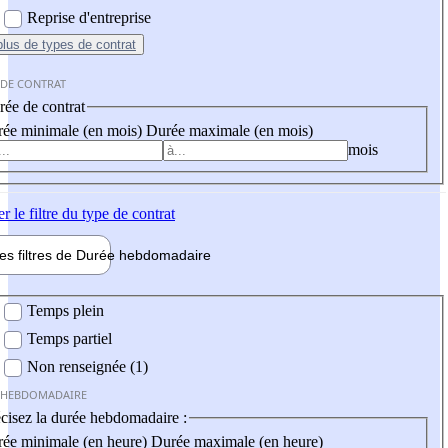
Reprise d'entreprise
plus
de types de contrat
 DE CONTRAT
ée de contrat
ée minimale (en mois)
Durée maximale (en mois)
mois
er
le filtre du type de contrat
les filtres de
Durée hebdo
madaire
 hebdomadaire
Temps plein
Temps partiel
Non renseignée (1)
 HEBDOMADAIRE
cisez la durée hebdomadaire :
ée minimale (en heure)
Durée maximale (en heure)