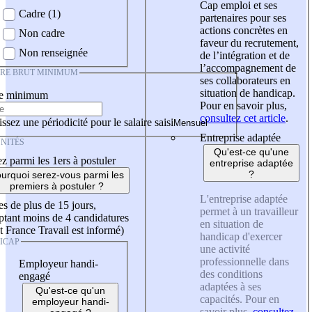
Cap emploi et ses
Cadre (1)
partenaires pour ses
actions concrètes en
Non cadre
faveur du recrutement,
Non renseignée
de l’intégration et de
l’accompagnement de
IRE BRUT MINIMUM
ses collaborateurs en
situation de handicap.
re minimum
Pour en savoir plus,
consultez cet article
.
ssez une périodicité pour le salaire saisi
Entreprise adaptée
NITÉS
Qu'est-ce qu'une
z parmi les 1ers à postuler
entreprise adaptée
?
urquoi serez-vous parmi les
premiers à postuler ?
L'entreprise adaptée
es de plus de 15 jours,
permet à un travailleur
tant moins de 4 candidatures
en situation de
t France Travail est informé)
handicap d'exercer
ICAP
une activité
professionnelle dans
Employeur handi-
des conditions
engagé
adaptées à ses
Qu'est-ce qu'un
capacités. Pour en
employeur handi-
savoir plus,
consultez