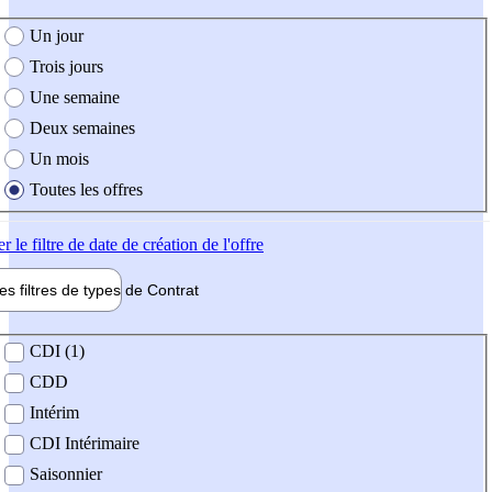
e création de l'offre
Un jour
Trois jours
Une semaine
Deux semaines
Un mois
Toutes les offres
er
le filtre de date de création de l'offre
les filtres de types de
Contrat
de contrat
CDI (1)
CDD
Intérim
CDI Intérimaire
Saisonnier