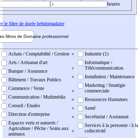
heures
er
le filtre de durée hebdomadaire
les filtres de
Domaine pro
fessionnel
ne professionel
Achats / Comptabilité / Gestion
Industrie (1)
Arts / Artisanat d'art
Informatique /
Télécommunication
Banque / Assurance
Installation / Maintenance
Bâtiment / Travaux Publics
Marketing / Stratégie
Commerce / Vente
commerciale
Communication / Multimédia
Ressources Humaines
Conseil / Etudes
Santé
Direction d'entreprise
Secrétariat / Assistanat
Espaces verts et naturels /
Services à la personne / à l
Agriculture / Pêche / Soins aux
collectivité
animaux