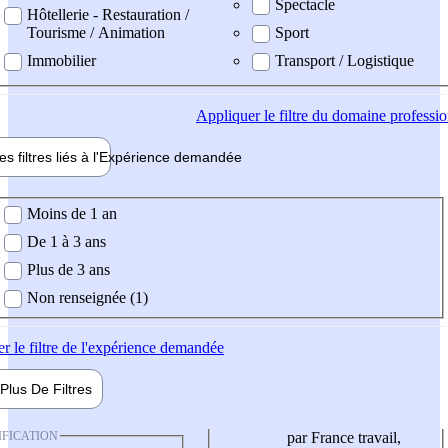
Spectacle
Hôtellerie - Restauration /
Tourisme / Animation
Sport
Immobilier
Transport / Logistique
Appliquer
le filtre du domaine professi
es filtres liés à l'
Expérience
demandée
ience demandée
Moins de 1 an
De 1 à 3 ans
Plus de 3 ans
Non renseignée (1)
er
le filtre de l'expérience demandée
Plus De
Filtres
IFICATION
par France travail,