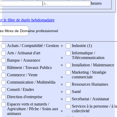
heures
er
le filtre de durée hebdomadaire
les filtres de
Domaine pro
fessionnel
ne professionel
Achats / Comptabilité / Gestion
Industrie (1)
Arts / Artisanat d'art
Informatique /
Télécommunication
Banque / Assurance
Installation / Maintenance
Bâtiment / Travaux Publics
Marketing / Stratégie
Commerce / Vente
commerciale
Communication / Multimédia
Ressources Humaines
Conseil / Etudes
Santé
Direction d'entreprise
Secrétariat / Assistanat
Espaces verts et naturels /
Services à la personne / à l
Agriculture / Pêche / Soins aux
collectivité
animaux