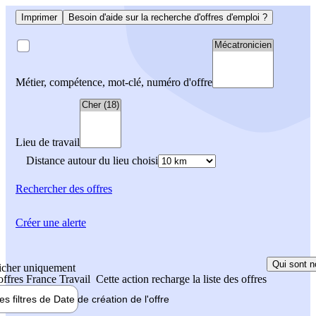
Imprimer
Besoin d'aide sur la recherche d'offres d'emploi ?
Métier, compétence, mot-clé, numéro d'offre
Lieu de travail
Distance autour du lieu choisi
Rechercher
des offres
Créer une alerte
Qui sont n
icher uniquement
 offres France Travail
Cette action recharge la liste des offres
les filtres de
Date de création
de l'offre