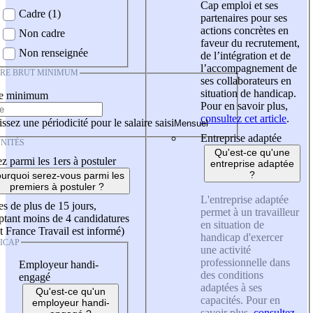
Cap emploi et ses
Cadre (1)
partenaires pour ses
actions concrètes en
Non cadre
faveur du recrutement,
Non renseignée
de l’intégration et de
l’accompagnement de
IRE BRUT MINIMUM
ses collaborateurs en
situation de handicap.
re minimum
Pour en savoir plus,
consultez cet article
.
ssez une périodicité pour le salaire saisi
Entreprise adaptée
NITÉS
Qu'est-ce qu'une
z parmi les 1ers à postuler
entreprise adaptée
?
urquoi serez-vous parmi les
premiers à postuler ?
L'entreprise adaptée
es de plus de 15 jours,
permet à un travailleur
tant moins de 4 candidatures
en situation de
t France Travail est informé)
handicap d'exercer
ICAP
une activité
professionnelle dans
Employeur handi-
des conditions
engagé
adaptées à ses
Qu'est-ce qu'un
capacités. Pour en
employeur handi-
savoir plus,
consultez