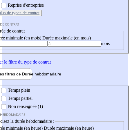
Reprise d'entreprise
plus
de types de contrat
 DE CONTRAT
ée de contrat
ée minimale (en mois)
Durée maximale (en mois)
mois
er
le filtre du type de contrat
les filtres de
Durée hebdo
madaire
 hebdomadaire
Temps plein
Temps partiel
Non renseignée (1)
 HEBDOMADAIRE
cisez la durée hebdomadaire :
ée minimale (en heure)
Durée maximale (en heure)