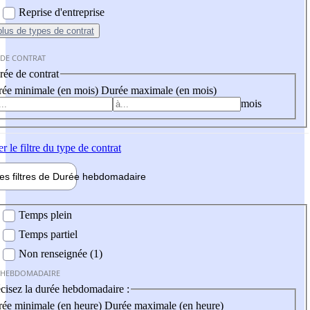
Reprise d'entreprise
plus
de types de contrat
 DE CONTRAT
ée de contrat
ée minimale (en mois)
Durée maximale (en mois)
mois
er
le filtre du type de contrat
les filtres de
Durée hebdo
madaire
 hebdomadaire
Temps plein
Temps partiel
Non renseignée (1)
 HEBDOMADAIRE
cisez la durée hebdomadaire :
ée minimale (en heure)
Durée maximale (en heure)