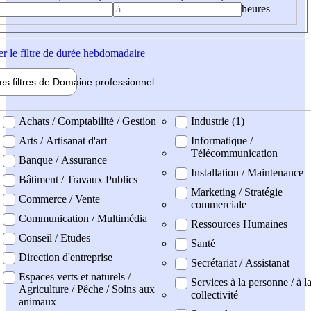
heures
er
le filtre de durée hebdomadaire
les filtres de
Domaine pro
fessionnel
ne professionel
Achats / Comptabilité / Gestion
Industrie (1)
Arts / Artisanat d'art
Informatique /
Télécommunication
Banque / Assurance
Installation / Maintenance
Bâtiment / Travaux Publics
Marketing / Stratégie
Commerce / Vente
commerciale
Communication / Multimédia
Ressources Humaines
Conseil / Etudes
Santé
Direction d'entreprise
Secrétariat / Assistanat
Espaces verts et naturels /
Services à la personne / à l
Agriculture / Pêche / Soins aux
collectivité
animaux