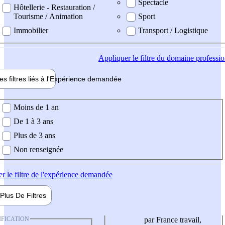
Spectacle
Hôtellerie - Restauration /
Tourisme / Animation
Sport
Immobilier
Transport / Logistique
Appliquer
le filtre du domaine professi
es filtres liés à l'
Expérience
demandée
ience demandée
Moins de 1 an
De 1 à 3 ans
Plus de 3 ans
Non renseignée
er
le filtre de l'expérience demandée
Plus De
Filtres
IFICATION
par France travail,