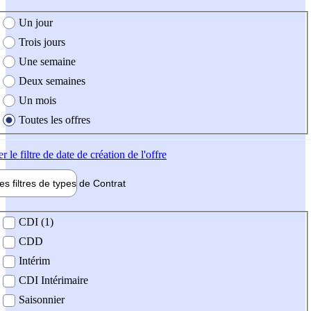
e création de l'offre
Un jour
Trois jours
Une semaine
Deux semaines
Un mois
Toutes les offres
er
le filtre de date de création de l'offre
les filtres de types de
Contrat
de contrat
CDI (1)
CDD
Intérim
CDI Intérimaire
Saisonnier