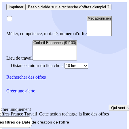
Imprimer
Besoin d'aide sur la recherche d'offres d'emploi ?
Métier, compétence, mot-clé, numéro d'offre
Lieu de travail
Distance autour du lieu choisi
Rechercher
des offres
Créer une alerte
Qui sont n
icher uniquement
 offres France Travail
Cette action recharge la liste des offres
les filtres de
Date de création
de l'offre