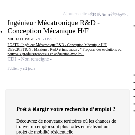
Ajouter cette offre à ma sélection
CDI
Non renseigné
Ingénieur Mécatronique R&D -
Conception Mécanique H/F
MICHAEL PAGE -
91 - LISSES
POSTE : Ingénieur Mécatronique R&D - Conception Mécanique H/F
DESCRIPTION : Missions : R&D et innovation : * Proposer des évolutions ou
nouveaux produits/processus en adéquation avec les...
CDI - Non renseigné
Publié il y a 2 jours
Prêt à élargir votre recherche d’emploi ?
Découvrez de nouveaux territoires où les chances de
trouver un emploi sont plus fortes en réalisant un
projet de mobilité résidentielle