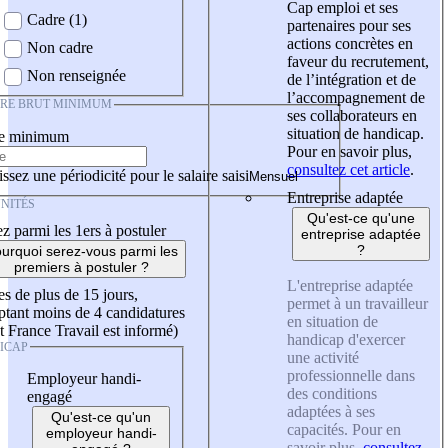
Cap emploi et ses
Cadre (1)
partenaires pour ses
actions concrètes en
Non cadre
faveur du recrutement,
Non renseignée
de l’intégration et de
l’accompagnement de
IRE BRUT MINIMUM
ses collaborateurs en
situation de handicap.
re minimum
Pour en savoir plus,
consultez cet article
.
ssez une périodicité pour le salaire saisi
Entreprise adaptée
NITÉS
Qu'est-ce qu'une
z parmi les 1ers à postuler
entreprise adaptée
?
urquoi serez-vous parmi les
premiers à postuler ?
L'entreprise adaptée
es de plus de 15 jours,
permet à un travailleur
tant moins de 4 candidatures
en situation de
t France Travail est informé)
handicap d'exercer
ICAP
une activité
professionnelle dans
Employeur handi-
des conditions
engagé
adaptées à ses
Qu'est-ce qu'un
capacités. Pour en
employeur handi-
savoir plus,
consultez