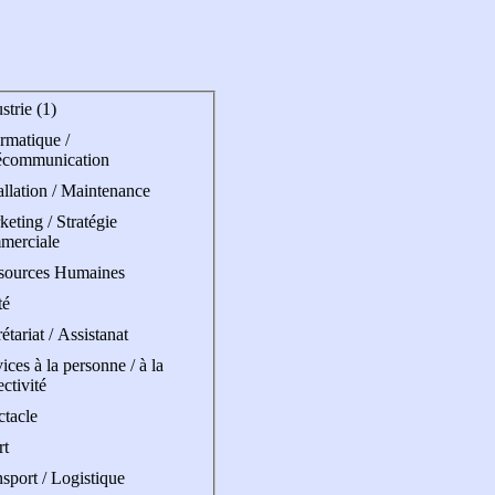
strie (1)
rmatique /
écommunication
allation / Maintenance
eting / Stratégie
merciale
sources Humaines
té
étariat / Assistanat
ices à la personne / à la
ectivité
ctacle
rt
sport / Logistique