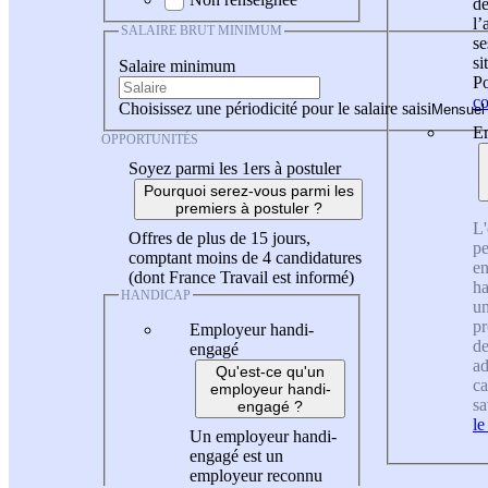
de
l
SALAIRE BRUT MINIMUM
se
si
Salaire minimum
Po
co
Choisissez une périodicité pour le salaire saisi
En
OPPORTUNITÉS
Soyez parmi les 1ers à postuler
Pourquoi serez-vous parmi les
premiers à postuler ?
L'
Offres de plus de 15 jours,
pe
comptant moins de 4 candidatures
en
(dont France Travail est informé)
ha
HANDICAP
un
pr
Employeur handi-
de
engagé
ad
Qu'est-ce qu'un
ca
employeur handi-
sa
engagé ?
le
Un employeur handi-
engagé est un
employeur reconnu