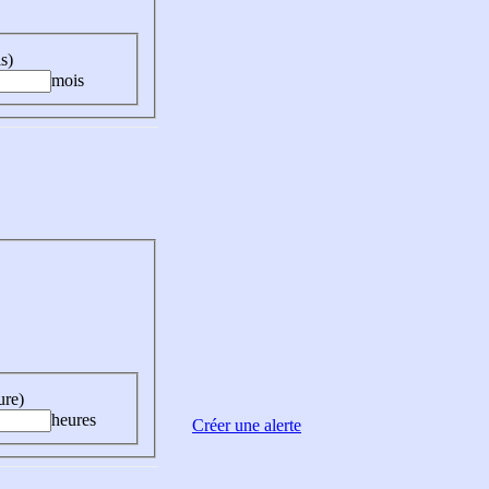
s)
mois
ure)
heures
Créer une alerte