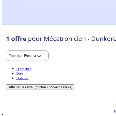
1 offre
pour Mécatronicien - Dunkerq
Trier par
Pertinence
Pertinence
Date
Distance
Afficher la carte
(contenu non-accessible)