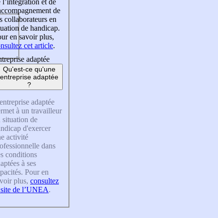
 l’intégration et de
’accompagnement de
s collaborateurs en
tuation de handicap.
ur en savoir plus,
nsultez cet article
.
treprise adaptée
Qu'est-ce qu'une
entreprise adaptée
?
entreprise adaptée
rmet à un travailleur
 situation de
ndicap d'exercer
e activité
ofessionnelle dans
s conditions
aptées à ses
pacités. Pour en
voir plus,
consultez
 site de l’UNEA
.