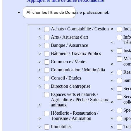
Appliquer
le filtre de durée hebdomadaire
Afficher les filtres de
Domaine pro
fessionnel
Domaine professionel
Achats / Comptabilité / Gestion
Indu
Arts / Artisanat d'art
Info
Tél
Banque / Assurance
Inst
Bâtiment / Travaux Publics
Mark
Commerce / Vente
com
Communication / Multimédia
Res
Conseil / Etudes
San
Direction d'entreprise
Secr
Espaces verts et naturels /
Serv
Agriculture / Pêche / Soins aux
coll
animaux
Spe
Hôtellerie - Restauration /
Tourisme / Animation
Spo
Immobilier
Tran