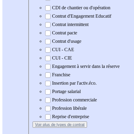
CDI de chantier ou d'opération
Contrat d'Engagement Educatif
Contrat intermittent
Contrat pacte
Contrat d'usage
CUI - CAE
CUI - CIE
Engagement à servir dans la réserve
Franchise
Insertion par l'activ.éco.
Portage salarial
Profession commerciale
Profession libérale
Reprise d'entreprise
Voir plus
de types de contrat