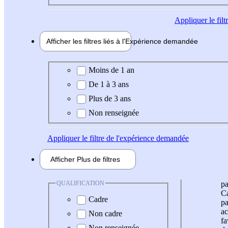
Appliquer
le fil
Afficher les filtres liés à l'
Expérience
demandée
Expérience demandée
Moins de 1 an
De 1 à 3 ans
Plus de 3 ans
Non renseignée
Appliquer
le filtre de l'expérience demandée
Afficher
Plus de
filtres
QUALIFICATION
pa
Ca
Cadre
pa
ac
Non cadre
fa
Non renseignée