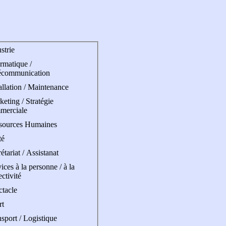
strie
rmatique /
écommunication
allation / Maintenance
eting / Stratégie
merciale
sources Humaines
té
étariat / Assistanat
ices à la personne / à la
ectivité
ctacle
rt
sport / Logistique