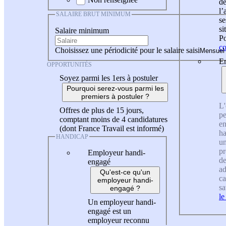
de
l
SALAIRE BRUT MINIMUM
se
si
Salaire minimum
Po
co
Choisissez une périodicité pour le salaire saisi
En
OPPORTUNITÉS
Soyez parmi les 1ers à postuler
Pourquoi serez-vous parmi les
premiers à postuler ?
L'
Offres de plus de 15 jours,
pe
comptant moins de 4 candidatures
en
(dont France Travail est informé)
ha
HANDICAP
un
pr
Employeur handi-
de
engagé
ad
Qu'est-ce qu'un
ca
employeur handi-
sa
engagé ?
le
Un employeur handi-
engagé est un
employeur reconnu