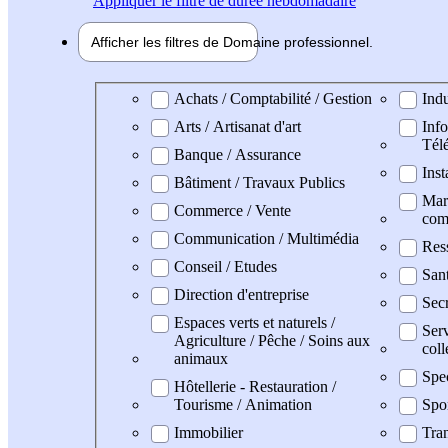
Appliquer
le filtre de durée hebdomadaire
Afficher les filtres de
Domaine pro
fessionnel
Domaine professionel
Achats / Comptabilité / Gestion
Indu
Arts / Artisanat d'art
Info
Tél
Banque / Assurance
Inst
Bâtiment / Travaux Publics
Mark
Commerce / Vente
com
Communication / Multimédia
Res
Conseil / Etudes
San
Direction d'entreprise
Secr
Espaces verts et naturels /
Serv
Agriculture / Pêche / Soins aux
coll
animaux
Spe
Hôtellerie - Restauration /
Tourisme / Animation
Spo
Immobilier
Tran