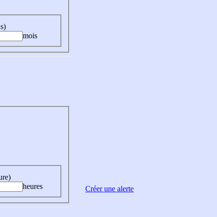
s)
mois
ure)
heures
Créer une alerte