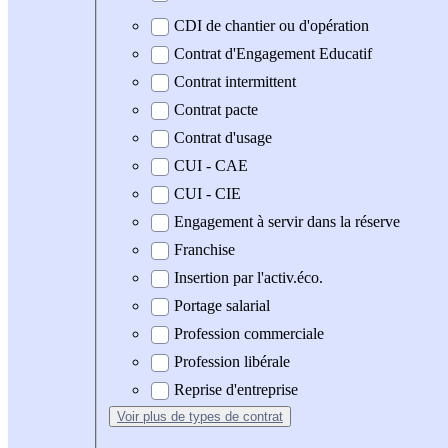
CDI de chantier ou d'opération
Contrat d'Engagement Educatif
Contrat intermittent
Contrat pacte
Contrat d'usage
CUI - CAE
CUI - CIE
Engagement à servir dans la réserve
Franchise
Insertion par l'activ.éco.
Portage salarial
Profession commerciale
Profession libérale
Reprise d'entreprise
Voir plus
de types de contrat