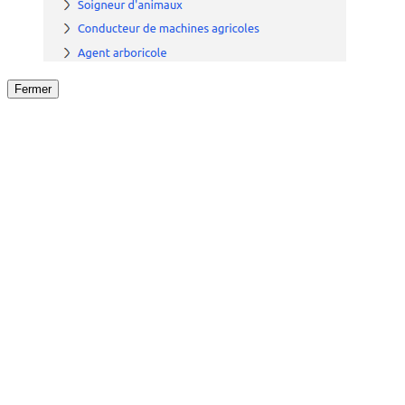
Fermer
Fermer
le détail de l'offre
/
Offre
sur
Offre précéden