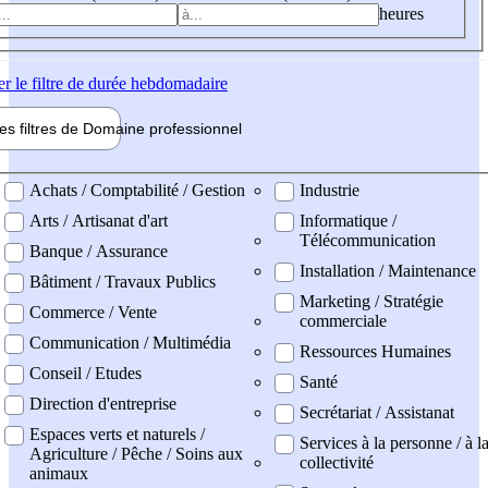
heures
er
le filtre de durée hebdomadaire
les filtres de
Domaine pro
fessionnel
ne professionel
Achats / Comptabilité / Gestion
Industrie
Arts / Artisanat d'art
Informatique /
Télécommunication
Banque / Assurance
Installation / Maintenance
Bâtiment / Travaux Publics
Marketing / Stratégie
Commerce / Vente
commerciale
Communication / Multimédia
Ressources Humaines
Conseil / Etudes
Santé
Direction d'entreprise
Secrétariat / Assistanat
Espaces verts et naturels /
Services à la personne / à l
Agriculture / Pêche / Soins aux
collectivité
animaux