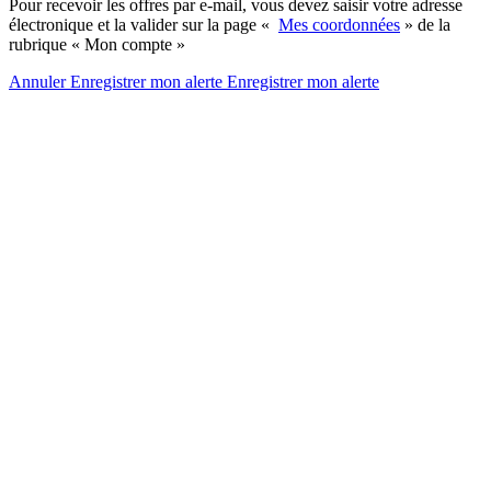
Pour recevoir les offres par e-mail, vous devez saisir votre adresse
électronique et la valider sur la page «
Mes coordonnées
» de la
rubrique « Mon compte »
Annuler
Enregistrer mon alerte
Enregistrer
mon alerte