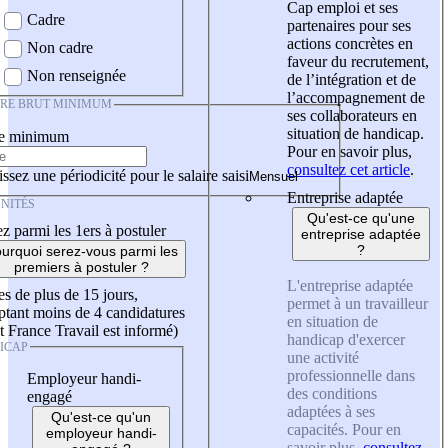
Cap emploi et ses
Cadre
partenaires pour ses
actions concrètes en
Non cadre
faveur du recrutement,
Non renseignée
de l’intégration et de
l’accompagnement de
IRE BRUT MINIMUM
ses collaborateurs en
situation de handicap.
re minimum
Pour en savoir plus,
consultez cet article
.
ssez une périodicité pour le salaire saisi
Entreprise adaptée
NITÉS
Qu'est-ce qu'une
z parmi les 1ers à postuler
entreprise adaptée
?
urquoi serez-vous parmi les
premiers à postuler ?
L'entreprise adaptée
es de plus de 15 jours,
permet à un travailleur
tant moins de 4 candidatures
en situation de
t France Travail est informé)
handicap d'exercer
ICAP
une activité
professionnelle dans
Employeur handi-
des conditions
engagé
adaptées à ses
Qu'est-ce qu'un
capacités. Pour en
employeur handi-
savoir plus,
consultez