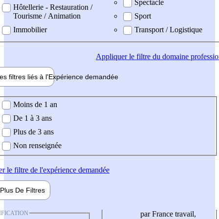
Spectacle
Hôtellerie - Restauration /
Tourisme / Animation
Sport
Immobilier
Transport / Logistique
Appliquer
le filtre du domaine professi
es filtres liés à l'
Expérience
demandée
ience demandée
Moins de 1 an
De 1 à 3 ans
Plus de 3 ans
Non renseignée
er
le filtre de l'expérience demandée
Plus De
Filtres
IFICATION
par France travail,