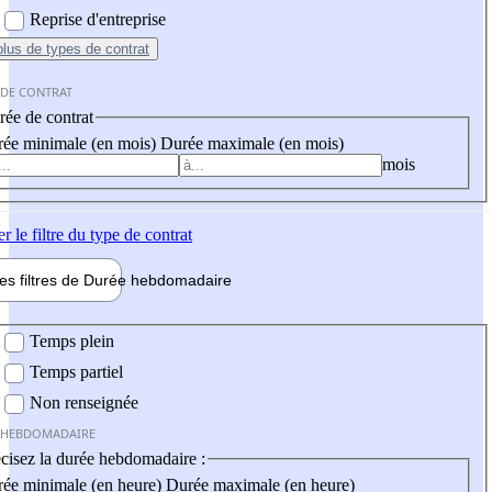
Reprise d'entreprise
plus
de types de contrat
 DE CONTRAT
ée de contrat
ée minimale (en mois)
Durée maximale (en mois)
mois
er
le filtre du type de contrat
les filtres de
Durée hebdo
madaire
 hebdomadaire
Temps plein
Temps partiel
Non renseignée
 HEBDOMADAIRE
cisez la durée hebdomadaire :
ée minimale (en heure)
Durée maximale (en heure)