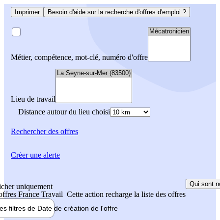
Imprimer
Besoin d'aide sur la recherche d'offres d'emploi ?
Métier, compétence, mot-clé, numéro d'offre
Lieu de travail
Distance autour du lieu choisi
Rechercher
des offres
Créer une alerte
Qui sont n
icher uniquement
 offres France Travail
Cette action recharge la liste des offres
les filtres de
Date de création
de l'offre