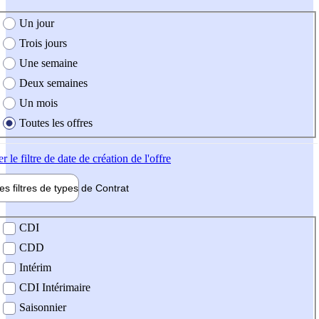
e création de l'offre
Un jour
Trois jours
Une semaine
Deux semaines
Un mois
Toutes les offres
er
le filtre de date de création de l'offre
les filtres de types de
Contrat
de contrat
CDI
CDD
Intérim
CDI Intérimaire
Saisonnier