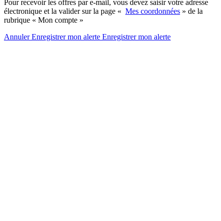
Pour recevoir les offres par e-mail, vous devez saisir votre adresse
électronique et la valider sur la page «
Mes coordonnées
» de la
rubrique « Mon compte »
Annuler
Enregistrer mon alerte
Enregistrer
mon alerte