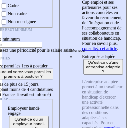
Cap emploi et ses
Cadre
partenaires pour ses
actions concrètes en
Non cadre
faveur du recrutement,
Non renseignée
de l’intégration et de
l’accompagnement de
IRE BRUT MINIMUM
ses collaborateurs en
situation de handicap.
re minimum
Pour en savoir plus,
consultez cet article
.
ssez une périodicité pour le salaire saisi
Entreprise adaptée
NITÉS
Qu'est-ce qu'une
z parmi les 1ers à postuler
entreprise adaptée
?
urquoi serez-vous parmi les
premiers à postuler ?
L'entreprise adaptée
es de plus de 15 jours,
permet à un travailleur
tant moins de 4 candidatures
en situation de
t France Travail est informé)
handicap d'exercer
ICAP
une activité
professionnelle dans
Employeur handi-
des conditions
engagé
adaptées à ses
Qu'est-ce qu'un
capacités. Pour en
employeur handi-
savoir plus,
consultez