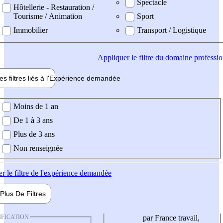
Spectacle
Hôtellerie - Restauration /
Tourisme / Animation
Sport
Immobilier
Transport / Logistique
Appliquer
le filtre du domaine professi
es filtres liés à l'
Expérience
demandée
ience demandée
Moins de 1 an
De 1 à 3 ans
Plus de 3 ans
Non renseignée
er
le filtre de l'expérience demandée
Plus De
Filtres
IFICATION
par France travail,