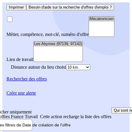
Imprimer
Besoin d'aide sur la recherche d'offres d'emploi ?
Métier, compétence, mot-clé, numéro d'offre
Lieu de travail
Distance autour du lieu choisi
Rechercher
des offres
Créer une alerte
Qui sont n
icher uniquement
 offres France Travail
Cette action recharge la liste des offres
les filtres de
Date de création
de l'offre