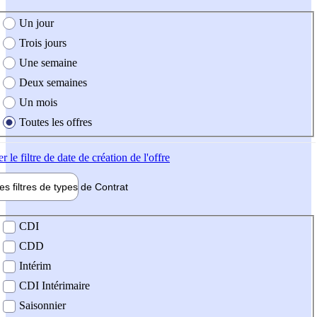
e création de l'offre
Un jour
Trois jours
Une semaine
Deux semaines
Un mois
Toutes les offres
er
le filtre de date de création de l'offre
les filtres de types de
Contrat
de contrat
CDI
CDD
Intérim
CDI Intérimaire
Saisonnier