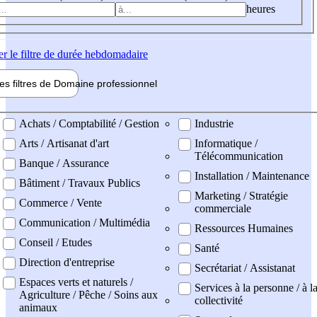
heures
er
le filtre de durée hebdomadaire
les filtres de
Domaine pro
fessionnel
ne professionel
Achats / Comptabilité / Gestion
Industrie
Arts / Artisanat d'art
Informatique /
Télécommunication
Banque / Assurance
Installation / Maintenance
Bâtiment / Travaux Publics
Marketing / Stratégie
Commerce / Vente
commerciale
Communication / Multimédia
Ressources Humaines
Conseil / Etudes
Santé
Direction d'entreprise
Secrétariat / Assistanat
Espaces verts et naturels /
Services à la personne / à l
Agriculture / Pêche / Soins aux
collectivité
animaux