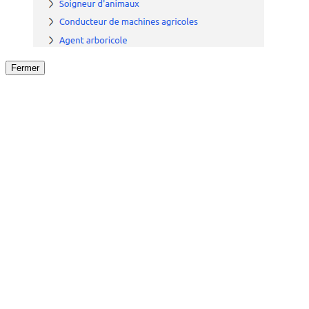
Fermer
Fermer
le détail de l'offre
/
Offre
sur
Offre précéden