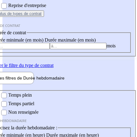
Reprise d'entreprise
plus
de types de contrat
 DE CONTRAT
ée de contrat
ée minimale (en mois)
Durée maximale (en mois)
mois
er
le filtre du type de contrat
les filtres de
Durée hebdo
madaire
 hebdomadaire
Temps plein
Temps partiel
Non renseignée
 HEBDOMADAIRE
cisez la durée hebdomadaire :
ée minimale (en heure)
Durée maximale (en heure)