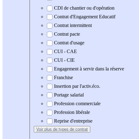
CDI de chantier ou d'opération
Contrat d'Engagement Educatif
Contrat intermittent
Contrat pacte
Contrat d'usage
CUI - CAE
CUI - CIE
Engagement à servir dans la réserve
Franchise
Insertion par l'activ.éco.
Portage salarial
Profession commerciale
Profession libérale
Reprise d'entreprise
Voir plus
de types de contrat