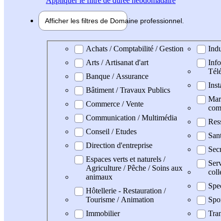
Appliquer
le filtre de durée hebdomadaire
Afficher les filtres de
Domaine pro
fessionnel
Domaine professionel
Achats / Comptabilité / Gestion
Indu
Arts / Artisanat d'art
Info
Tél
Banque / Assurance
Inst
Bâtiment / Travaux Publics
Mark
Commerce / Vente
com
Communication / Multimédia
Res
Conseil / Etudes
San
Direction d'entreprise
Secr
Espaces verts et naturels /
Serv
Agriculture / Pêche / Soins aux
coll
animaux
Spe
Hôtellerie - Restauration /
Tourisme / Animation
Spo
Immobilier
Tran