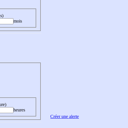
s)
mois
ure)
heures
Créer une alerte