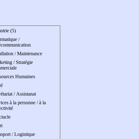
strie (5)
rmatique /
écommunication
allation / Maintenance
eting / Stratégie
merciale
sources Humaines
té
étariat / Assistanat
ices à la personne / à la
ectivité
ctacle
rt
sport / Logistique