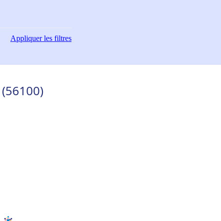
Appliquer
les filtres
 (56100)