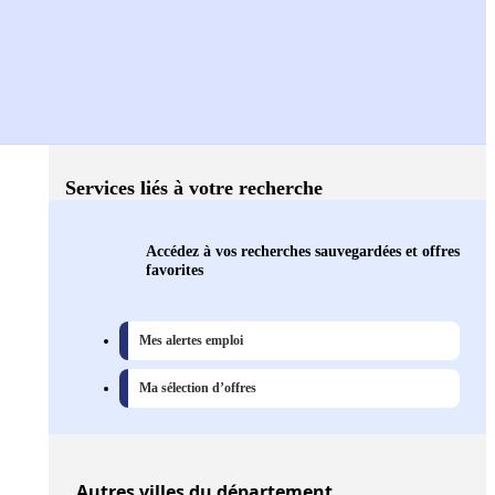
Services liés à votre recherche
Accédez à vos recherches sauvegardées et offres
favorites
Mes alertes emploi
Ma sélection d’offres
Autres
villes
du département