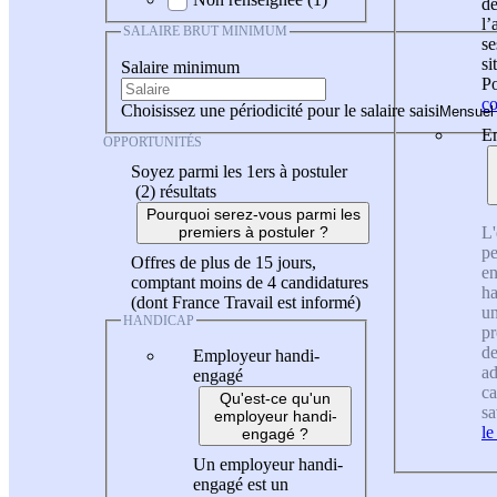
de
l
SALAIRE BRUT MINIMUM
se
si
Salaire minimum
Po
co
Choisissez une périodicité pour le salaire saisi
En
OPPORTUNITÉS
Soyez parmi les 1ers à postuler
(2)
résultats
Pourquoi serez-vous parmi les
L'
premiers à postuler ?
pe
Offres de plus de 15 jours,
en
comptant moins de 4 candidatures
ha
(dont France Travail est informé)
un
HANDICAP
pr
de
Employeur handi-
ad
engagé
ca
Qu'est-ce qu'un
sa
employeur handi-
le
engagé ?
Un employeur handi-
engagé est un