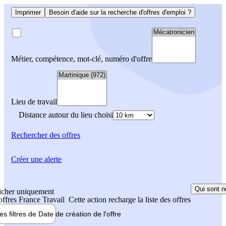
Imprimer
Besoin d'aide sur la recherche d'offres d'emploi ?
Métier, compétence, mot-clé, numéro d'offre
Lieu de travail
Distance autour du lieu choisi
Rechercher
des offres
Créer une alerte
Qui sont n
icher uniquement
 offres France Travail
Cette action recharge la liste des offres
les filtres de
Date de création
de l'offre