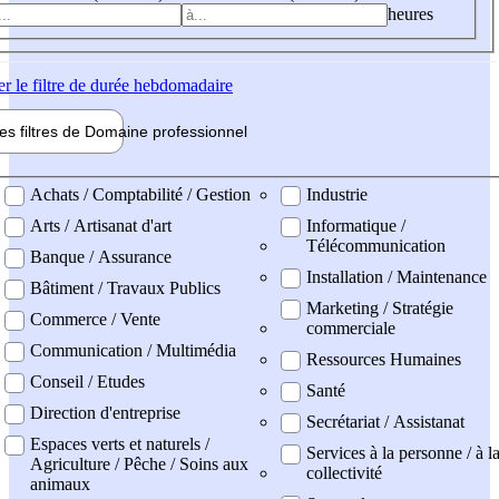
heures
er
le filtre de durée hebdomadaire
les filtres de
Domaine pro
fessionnel
ne professionel
Achats / Comptabilité / Gestion
Industrie
Arts / Artisanat d'art
Informatique /
Télécommunication
Banque / Assurance
Installation / Maintenance
Bâtiment / Travaux Publics
Marketing / Stratégie
Commerce / Vente
commerciale
Communication / Multimédia
Ressources Humaines
Conseil / Etudes
Santé
Direction d'entreprise
Secrétariat / Assistanat
Espaces verts et naturels /
Services à la personne / à l
Agriculture / Pêche / Soins aux
collectivité
animaux