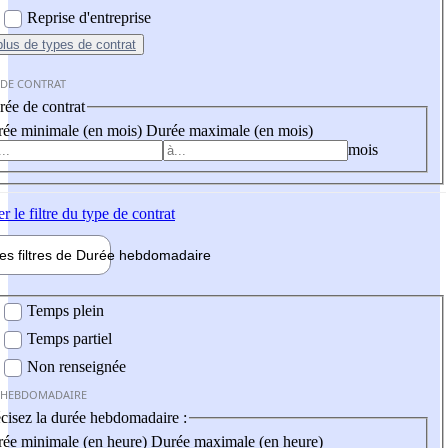
Reprise d'entreprise
plus
de types de contrat
 DE CONTRAT
ée de contrat
ée minimale (en mois)
Durée maximale (en mois)
mois
er
le filtre du type de contrat
les filtres de
Durée hebdo
madaire
 hebdomadaire
Temps plein
Temps partiel
Non renseignée
 HEBDOMADAIRE
cisez la durée hebdomadaire :
ée minimale (en heure)
Durée maximale (en heure)