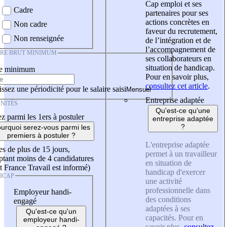
Cap emploi et ses
Cadre
partenaires pour ses
actions concrètes en
Non cadre
faveur du recrutement,
Non renseignée
de l’intégration et de
l’accompagnement de
IRE BRUT MINIMUM
ses collaborateurs en
situation de handicap.
re minimum
Pour en savoir plus,
consultez cet article
.
ssez une périodicité pour le salaire saisi
Entreprise adaptée
NITÉS
Qu'est-ce qu'une
z parmi les 1ers à postuler
entreprise adaptée
?
urquoi serez-vous parmi les
premiers à postuler ?
L'entreprise adaptée
es de plus de 15 jours,
permet à un travailleur
tant moins de 4 candidatures
en situation de
t France Travail est informé)
handicap d'exercer
ICAP
une activité
professionnelle dans
Employeur handi-
des conditions
engagé
adaptées à ses
Qu'est-ce qu'un
capacités. Pour en
employeur handi-
savoir plus,
consultez