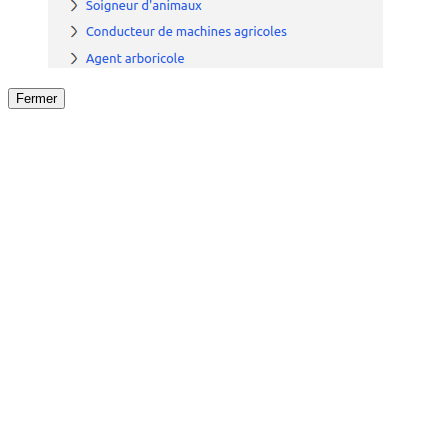
Fermer
Fermer
le détail de l'offre
/
Offre
sur
Offre précéden