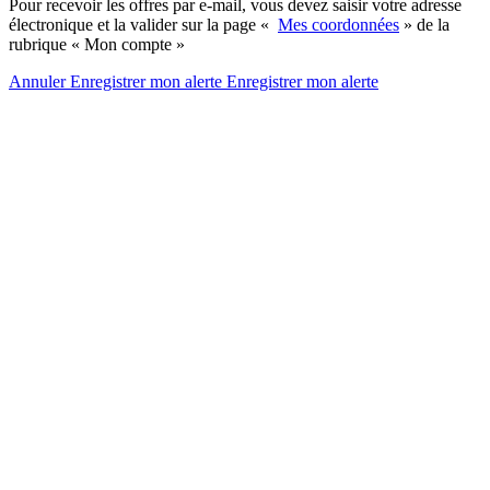
Pour recevoir les offres par e-mail, vous devez saisir votre adresse
électronique et la valider sur la page «
Mes coordonnées
» de la
rubrique « Mon compte »
Annuler
Enregistrer mon alerte
Enregistrer
mon alerte