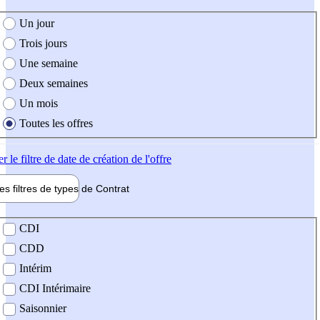
e création de l'offre
Un jour
Trois jours
Une semaine
Deux semaines
Un mois
Toutes les offres
er
le filtre de date de création de l'offre
les filtres de types de
Contrat
de contrat
CDI
CDD
Intérim
CDI Intérimaire
Saisonnier