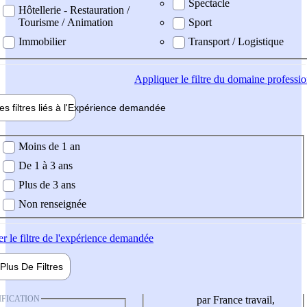
Spectacle
Hôtellerie - Restauration /
Tourisme / Animation
Sport
Immobilier
Transport / Logistique
Appliquer
le filtre du domaine professi
es filtres liés à l'
Expérience
demandée
ience demandée
Moins de 1 an
De 1 à 3 ans
Plus de 3 ans
Non renseignée
er
le filtre de l'expérience demandée
Plus De
Filtres
IFICATION
par France travail,