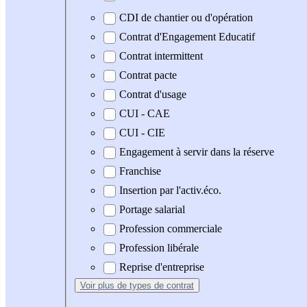
CDI de chantier ou d'opération
Contrat d'Engagement Educatif
Contrat intermittent
Contrat pacte
Contrat d'usage
CUI - CAE
CUI - CIE
Engagement à servir dans la réserve
Franchise
Insertion par l'activ.éco.
Portage salarial
Profession commerciale
Profession libérale
Reprise d'entreprise
Voir plus
de types de contrat