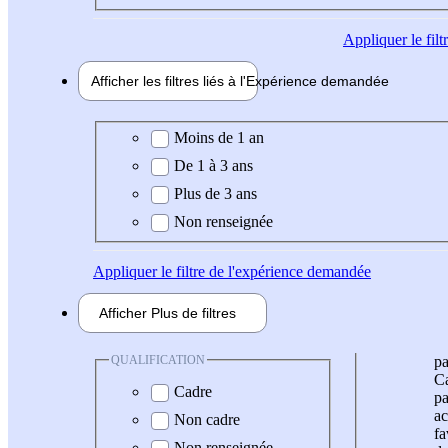
Appliquer
le fil
Afficher les filtres liés à l'
Expérience
demandée
Expérience demandée
Moins de 1 an
De 1 à 3 ans
Plus de 3 ans
Non renseignée
Appliquer
le filtre de l'expérience demandée
Afficher
Plus de
filtres
QUALIFICATION
pa
Ca
Cadre
pa
ac
Non cadre
fa
Non renseignée