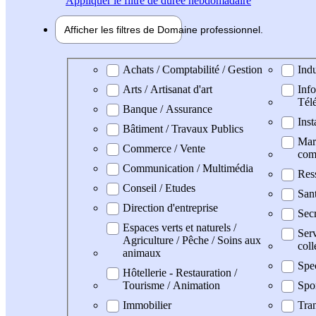
Appliquer
le filtre de durée hebdomadaire
Afficher les filtres de
Domaine pro
fessionnel
Domaine professionel
Achats / Comptabilité / Gestion
Indu
Arts / Artisanat d'art
Info
Tél
Banque / Assurance
Inst
Bâtiment / Travaux Publics
Mark
Commerce / Vente
com
Communication / Multimédia
Res
Conseil / Etudes
San
Direction d'entreprise
Secr
Espaces verts et naturels /
Serv
Agriculture / Pêche / Soins aux
coll
animaux
Spe
Hôtellerie - Restauration /
Tourisme / Animation
Spo
Immobilier
Tran