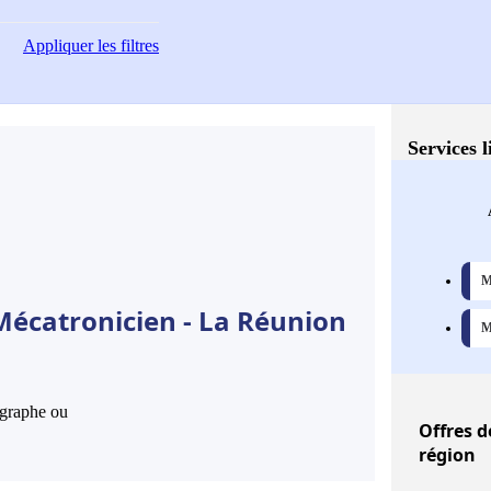
Appliquer
les filtres
Services l
M
Mécatronicien - La Réunion
M
hographe ou
Offres
de
région