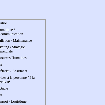
strie
rmatique /
écommunication
allation / Maintenance
eting / Stratégie
merciale
sources Humaines
té
étariat / Assistanat
ices à la personne / à la
ectivité
ctacle
rt
sport / Logistique