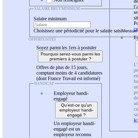
de
l
SALAIRE BRUT MINIMUM
se
si
Salaire minimum
Po
co
Choisissez une périodicité pour le salaire saisi
En
OPPORTUNITÉS
Soyez parmi les 1ers à postuler
Pourquoi serez-vous parmi les
premiers à postuler ?
L'
Offres de plus de 15 jours,
pe
comptant moins de 4 candidatures
en
(dont France Travail est informé)
ha
HANDICAP
un
pr
Employeur handi-
de
engagé
ad
Qu'est-ce qu'un
ca
employeur handi-
sa
engagé ?
le
Un employeur handi-
engagé est un
employeur reconnu