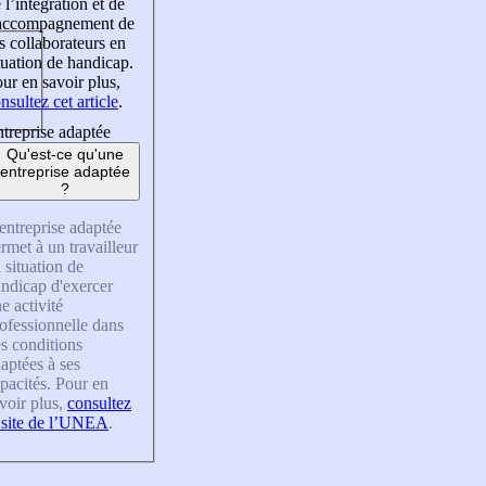
 l’intégration et de
’accompagnement de
s collaborateurs en
tuation de handicap.
ur en savoir plus,
nsultez cet article
.
treprise adaptée
Qu'est-ce qu'une
entreprise adaptée
?
entreprise adaptée
rmet à un travailleur
 situation de
ndicap d'exercer
e activité
ofessionnelle dans
s conditions
aptées à ses
pacités. Pour en
voir plus,
consultez
 site de l’UNEA
.