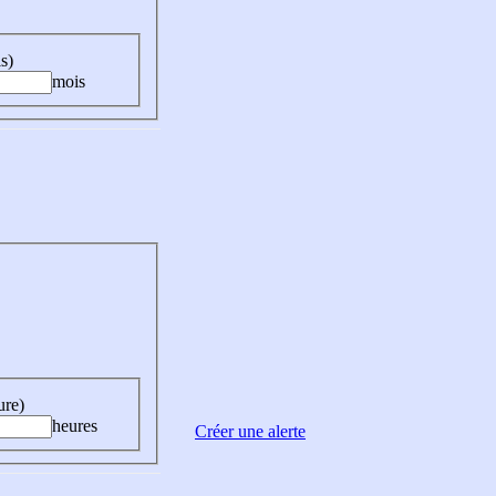
s)
mois
ure)
heures
Créer une alerte