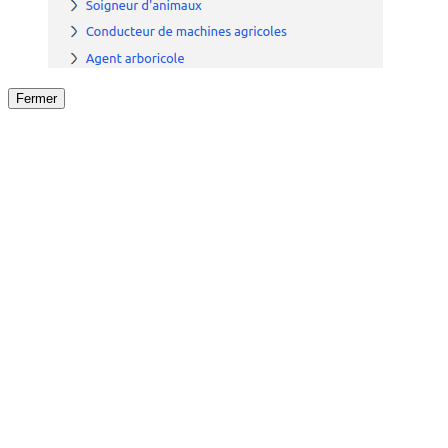
Fermer
Fermer
le détail de l'offre
/
Offre
sur
Offre précéden