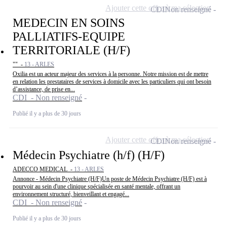
Ajouter cette offre à ma sélection
CDI
Non renseigné
MEDECIN EN SOINS
PALLIATIFS-EQUIPE
TERRITORIALE (H/F)
"" -
13 - ARLES
Oxilia est un acteur majeur des services à la personne. Notre mission est de mettre
en relation les prestataires de services à domicile avec les particuliers qui ont besoin
d’assistance, de prise en...
CDI - Non renseigné
Publié il y a plus de 30 jours
Ajouter cette offre à ma sélection
CDI
Non renseigné
Médecin Psychiatre (h/f) (H/F)
ADECCO MEDICAL -
13 - ARLES
Annonce - Médecin Psychiatre (H/F)Un poste de Médecin Psychiatre (H/F) est à
pourvoir au sein d'une clinique spécialisée en santé mentale, offrant un
environnement structuré, bienveillant et engagé...
CDI - Non renseigné
Publié il y a plus de 30 jours