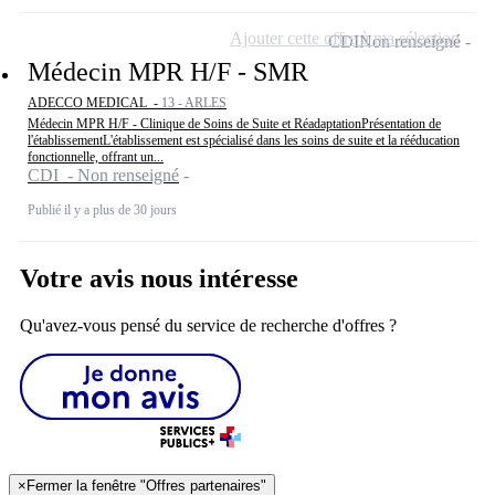
Ajouter cette offre à ma sélection
CDI
Non renseigné
Médecin MPR H/F - SMR
ADECCO MEDICAL -
13 - ARLES
Médecin MPR H/F - Clinique de Soins de Suite et RéadaptationPrésentation de
l'établissementL'établissement est spécialisé dans les soins de suite et la rééducation
fonctionnelle, offrant un...
CDI - Non renseigné
Publié il y a plus de 30 jours
Votre avis nous intéresse
Qu'avez-vous pensé du service de recherche d'offres ?
×
Fermer la fenêtre "Offres partenaires"