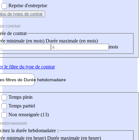
Reprise d'entreprise
plus
de types de contrat
 DE CONTRAT
ée de contrat
ée minimale (en mois)
Durée maximale (en mois)
mois
er
le filtre du type de contrat
les filtres de
Durée hebdo
madaire
 hebdomadaire
Temps plein
Temps partiel
Non renseignée (13)
 HEBDOMADAIRE
cisez la durée hebdomadaire :
ée minimale (en heure)
Durée maximale (en heure)