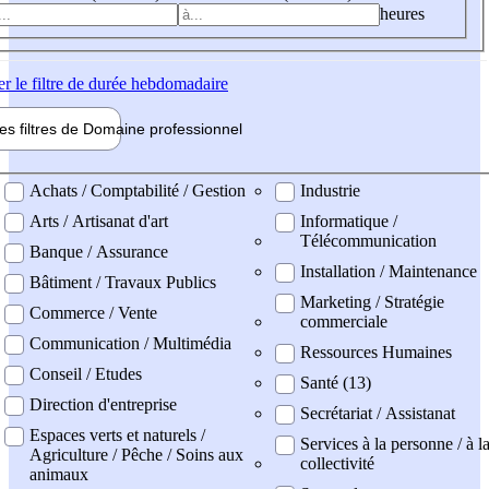
heures
er
le filtre de durée hebdomadaire
les filtres de
Domaine pro
fessionnel
ne professionel
Achats / Comptabilité / Gestion
Industrie
Arts / Artisanat d'art
Informatique /
Télécommunication
Banque / Assurance
Installation / Maintenance
Bâtiment / Travaux Publics
Marketing / Stratégie
Commerce / Vente
commerciale
Communication / Multimédia
Ressources Humaines
Conseil / Etudes
Santé (13)
Direction d'entreprise
Secrétariat / Assistanat
Espaces verts et naturels /
Services à la personne / à l
Agriculture / Pêche / Soins aux
collectivité
animaux