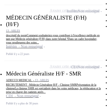
Ajouter cette offre à ma sélection
Intérim
Non renseigné
MÉDECIN GÉNÉRALISTE (F/H)
(H/F)
13 - ARLES
descriptif du posteComment souhaiteriez-vous contribuer à l'excellence médicale en
tant que Médecin généraliste (F/H) dans notre hôpital ?Dans un cadre hospitalier,
vous prodiguerez des soins...
Intérim - Non renseigné
Publié il y a 22 jours
Ajouter cette offre à ma sélection
CDI
Non renseigné
Médecin Généraliste H/F - SMR
ADECCO MEDICAL -
13 - ARLES
RECRUTEMENT : Médecin Généraliste H/F - Clinique SMRPrésentation de la
cliniqueLa clinique SMR est spécialisée dans les soins médicaux, la rééducation et la
prise en charge des patients après...
CDI - Non renseigné
Publié il y a plus de 30 jours