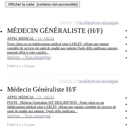
Afficher la carte
(contenu non-accessible)
Ajouter cette offre à ma sélection
Intérim
Non renseigné
MÉDECIN GÉNÉRALISTE (H/F)
APPEL MEDICAL -
13 - ARLES
Notre client est un établissement médical situé à ARLES, offrant une gamme
complète de services de santé de qualité aux patients.Quels défis médicaux uniques
pourrait offrir à votre carrière...
Intérim - Non renseigné
Publié il y a 14 jours
Ajouter cette offre à ma sélection
Intérim
Non renseigné
Médecin Généraliste H/F
APPEL MÉDICAL -
13 - ARLES
POSTE : Médecin Généraliste H/F DESCRIPTION : Notre client est un
établissement médical situé à ARLES, offrant une gamme complète de services de
santé de qualité aux patients. Quels défis médicaux...
Intérim - Non renseigné
Publié il y a 15 jours