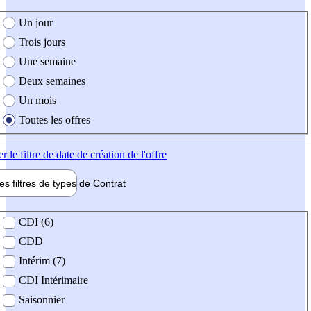
e création de l'offre
Un jour
Trois jours
Une semaine
Deux semaines
Un mois
Toutes les offres
er
le filtre de date de création de l'offre
les filtres de types de
Contrat
de contrat
CDI (6)
CDD
Intérim (7)
CDI Intérimaire
Saisonnier