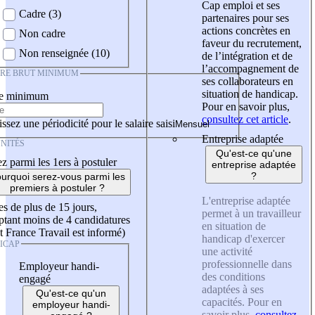
Cap emploi et ses
Cadre (3)
partenaires pour ses
actions concrètes en
Non cadre
faveur du recrutement,
Non renseignée (10)
de l’intégration et de
l’accompagnement de
IRE BRUT MINIMUM
ses collaborateurs en
situation de handicap.
re minimum
Pour en savoir plus,
consultez cet article
.
ssez une périodicité pour le salaire saisi
Entreprise adaptée
NITÉS
Qu'est-ce qu'une
z parmi les 1ers à postuler
entreprise adaptée
?
urquoi serez-vous parmi les
premiers à postuler ?
L'entreprise adaptée
es de plus de 15 jours,
permet à un travailleur
tant moins de 4 candidatures
en situation de
t France Travail est informé)
handicap d'exercer
ICAP
une activité
professionnelle dans
Employeur handi-
des conditions
engagé
adaptées à ses
Qu'est-ce qu'un
capacités. Pour en
employeur handi-
savoir plus,
consultez