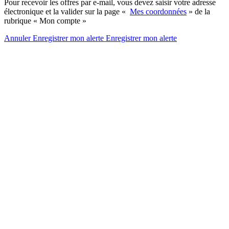
Pour recevoir les offres par e-mail, vous devez saisir votre adresse
électronique et la valider sur la page «
Mes coordonnées
» de la
rubrique « Mon compte »
Annuler
Enregistrer mon alerte
Enregistrer
mon alerte