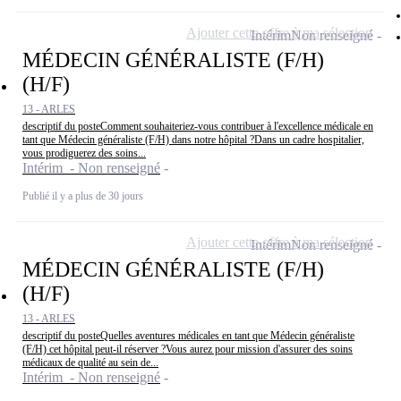
Ajouter cette offre à ma sélection
Intérim
Non renseigné
MÉDECIN GÉNÉRALISTE (F/H)
(H/F)
13 - ARLES
descriptif du posteComment souhaiteriez-vous contribuer à l'excellence médicale en
tant que Médecin généraliste (F/H) dans notre hôpital ?Dans un cadre hospitalier,
vous prodiguerez des soins...
Intérim - Non renseigné
Publié il y a plus de 30 jours
Ajouter cette offre à ma sélection
Intérim
Non renseigné
MÉDECIN GÉNÉRALISTE (F/H)
(H/F)
13 - ARLES
descriptif du posteQuelles aventures médicales en tant que Médecin généraliste
(F/H) cet hôpital peut-il réserver ?Vous aurez pour mission d'assurer des soins
médicaux de qualité au sein de...
Intérim - Non renseigné