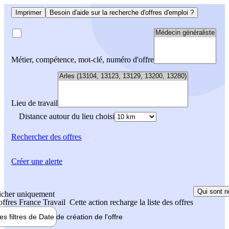
Imprimer
Besoin d'aide sur la recherche d'offres d'emploi ?
Métier, compétence, mot-clé, numéro d'offre
Lieu de travail
Distance autour du lieu choisi
Rechercher
des offres
Créer une alerte
Qui sont n
icher uniquement
 offres France Travail
Cette action recharge la liste des offres
les filtres de
Date de création
de l'offre