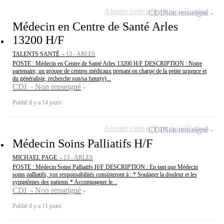
Ajouter cette offre à ma sélection
CDI
Non renseigné
Médecin en Centre de Santé Arles
13200 H/F
TALENTS SANTÉ -
13 - ARLES
POSTE : Médecin en Centre de Santé Arles 13200 H/F DESCRIPTION : Notre
partenaire, un groupe de centres médicaux prenant en charge de la petite urgence et
du généraliste, recherche son/sa futur(e)...
CDI - Non renseigné
Publié il y a 14 jours
Ajouter cette offre à ma sélection
CDI
Non renseigné
Médecin Soins Palliatifs H/F
MICHAEL PAGE -
13 - ARLES
POSTE : Médecin Soins Palliatifs H/F DESCRIPTION : En tant que Médecin
soins palliatifs, vos responsabilités consisteront à : * Soulager la douleur et les
symptômes des patients * Accompagner le...
CDI - Non renseigné
Publié il y a 11 jours