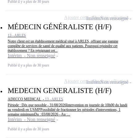
Publié il y a plus de 30 jours
Ajouter cette offre à ma sélection
Intérim
Non renseigné
MÉDECIN GÉNÉRALISTE (H/F)
13 - ARLES
Notre client est un établissement médical situé à ARLES, offrant une gamme
complète de services de santé de qualité aux patients. Pourquoi rejoindre cet
établissement ? En rejoignant cet...
Intérim - Non renseigné
Publié il y a plus de 30 jours
Ajouter cette offre à ma sélection
Intérim
Non renseigné
MEDECIN GENERALISTE (H/F)
ADECCO MEDICAL -
13 - ARLES
Période : Dès que possible - 31/08/2026Intervention en journée de 10h00 du lundi
au vendredi en USMPPossibilité de fractionner les périodes d'interventions, 1
semaine minimumDu : 03/08/2026 - Au :...
Intérim - Non renseigné
Publié il y a plus de 30 jours