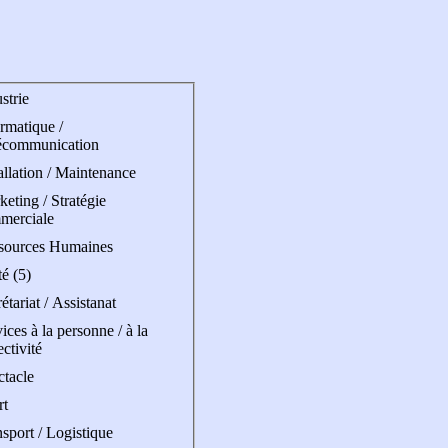
strie
rmatique /
écommunication
allation / Maintenance
eting / Stratégie
merciale
sources Humaines
é (5)
étariat / Assistanat
ices à la personne / à la
ectivité
ctacle
rt
sport / Logistique