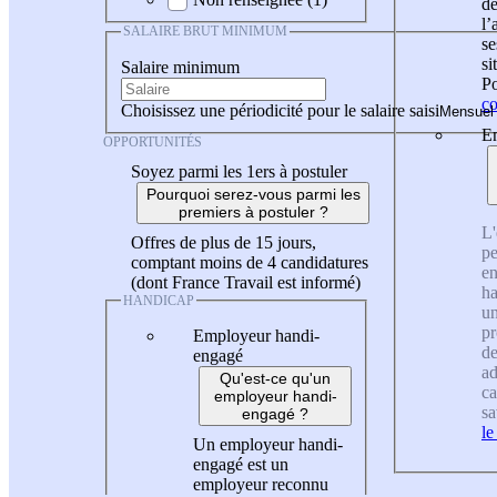
de
l
SALAIRE BRUT MINIMUM
se
si
Salaire minimum
Po
co
Choisissez une périodicité pour le salaire saisi
En
OPPORTUNITÉS
Soyez parmi les 1ers à postuler
Pourquoi serez-vous parmi les
premiers à postuler ?
L'
Offres de plus de 15 jours,
pe
comptant moins de 4 candidatures
en
(dont France Travail est informé)
ha
HANDICAP
un
pr
Employeur handi-
de
engagé
ad
Qu'est-ce qu'un
ca
employeur handi-
sa
engagé ?
le
Un employeur handi-
engagé est un
employeur reconnu