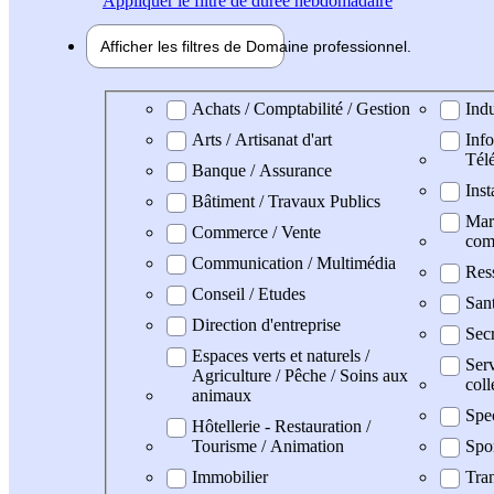
Appliquer
le filtre de durée hebdomadaire
Afficher les filtres de
Domaine pro
fessionnel
Domaine professionel
Achats / Comptabilité / Gestion
Indu
Arts / Artisanat d'art
Info
Tél
Banque / Assurance
Inst
Bâtiment / Travaux Publics
Mark
Commerce / Vente
com
Communication / Multimédia
Res
Conseil / Etudes
Sant
Direction d'entreprise
Secr
Espaces verts et naturels /
Serv
Agriculture / Pêche / Soins aux
coll
animaux
Spe
Hôtellerie - Restauration /
Tourisme / Animation
Spo
Immobilier
Tran