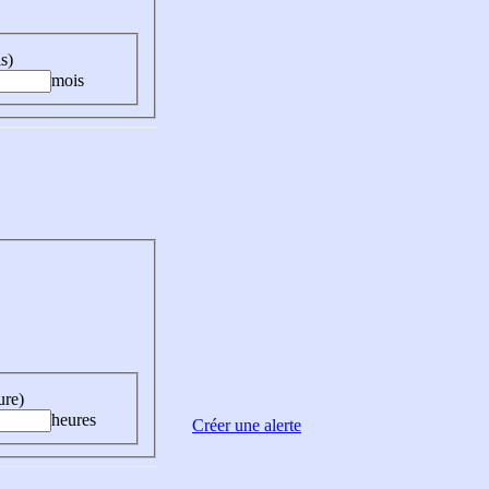
s)
mois
ure)
heures
Créer une alerte