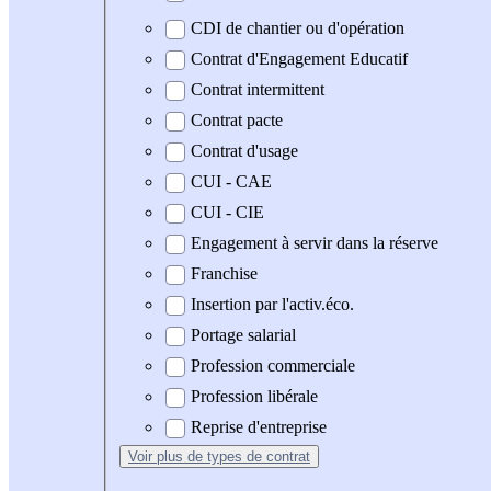
CDI de chantier ou d'opération
Contrat d'Engagement Educatif
Contrat intermittent
Contrat pacte
Contrat d'usage
CUI - CAE
CUI - CIE
Engagement à servir dans la réserve
Franchise
Insertion par l'activ.éco.
Portage salarial
Profession commerciale
Profession libérale
Reprise d'entreprise
Voir plus
de types de contrat