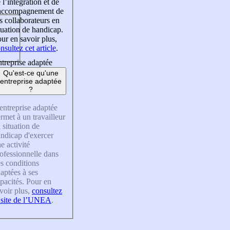
 l’intégration et de
’accompagnement de
s collaborateurs en
tuation de handicap.
ur en savoir plus,
nsultez cet article
.
treprise adaptée
Qu'est-ce qu'une
entreprise adaptée
?
entreprise adaptée
rmet à un travailleur
 situation de
ndicap d'exercer
e activité
ofessionnelle dans
s conditions
aptées à ses
pacités. Pour en
voir plus,
consultez
 site de l’UNEA
.