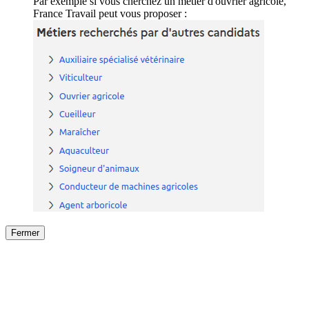
Par exemple si vous cherchez un métier d'ouvrier agricole,
France Travail peut vous proposer :
Fermer
Fermer
le détail de l'offre
/
Offre
sur