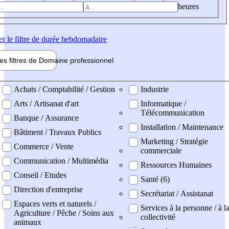
heures
er
le filtre de durée hebdomadaire
les filtres de
Domaine pro
fessionnel
ne professionel
Achats / Comptabilité / Gestion
Industrie
Arts / Artisanat d'art
Informatique /
Télécommunication
Banque / Assurance
Installation / Maintenance
Bâtiment / Travaux Publics
Marketing / Stratégie
Commerce / Vente
commerciale
Communication / Multimédia
Ressources Humaines
Conseil / Etudes
Santé (6)
Direction d'entreprise
Secrétariat / Assistanat
Espaces verts et naturels /
Services à la personne / à l
Agriculture / Pêche / Soins aux
collectivité
animaux