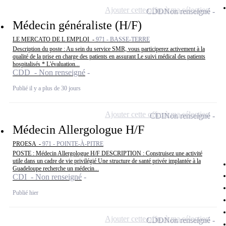
Ajouter cette offre à ma sélection
CDD
Non renseigné
Médecin généraliste (H/F)
LE MERCATO DE L EMPLOI -
971 - BASSE-TERRE
Description du poste : Au sein du service SMR, vous participerez activement à la
qualité de la prise en charge des patients en assurant Le suivi médical des patients
hospitalisés * L'évaluation...
CDD - Non renseigné
Publié il y a plus de 30 jours
Ajouter cette offre à ma sélection
CDI
Non renseigné
Médecin Allergologue H/F
PROESA -
971 - POINTE-À-PITRE
POSTE : Médecin Allergologue H/F DESCRIPTION : Construisez une activité
utile dans un cadre de vie privilégié Une structure de santé privée implantée à la
Guadeloupe recherche un médecin...
CDI - Non renseigné
Publié hier
Ajouter cette offre à ma sélection
CDD
Non renseigné