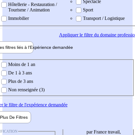
Spectacle
Hôtellerie - Restauration /
Tourisme / Animation
Sport
Immobilier
Transport / Logistique
Appliquer
le filtre du domaine professi
es filtres liés à l'
Expérience
demandée
ience demandée
Moins de 1 an
De 1 à 3 ans
Plus de 3 ans
Non renseignée (3)
er
le filtre de l'expérience demandée
Plus De
Filtres
IFICATION
par France travail,