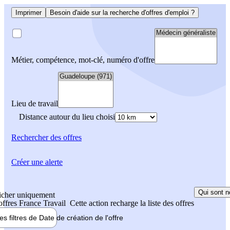
Imprimer
Besoin d'aide sur la recherche d'offres d'emploi ?
Métier, compétence, mot-clé, numéro d'offre
Lieu de travail
Distance autour du lieu choisi
Rechercher
des offres
Créer une alerte
Qui sont n
icher uniquement
 offres France Travail
Cette action recharge la liste des offres
les filtres de
Date de création
de l'offre