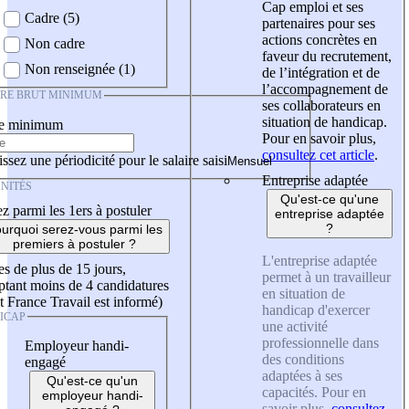
Cap emploi et ses
Cadre (5)
partenaires pour ses
actions concrètes en
Non cadre
faveur du recrutement,
Non renseignée (1)
de l’intégration et de
l’accompagnement de
IRE BRUT MINIMUM
ses collaborateurs en
situation de handicap.
re minimum
Pour en savoir plus,
consultez cet article
.
ssez une périodicité pour le salaire saisi
Entreprise adaptée
NITÉS
Qu'est-ce qu'une
z parmi les 1ers à postuler
entreprise adaptée
?
urquoi serez-vous parmi les
premiers à postuler ?
L'entreprise adaptée
es de plus de 15 jours,
permet à un travailleur
tant moins de 4 candidatures
en situation de
t France Travail est informé)
handicap d'exercer
ICAP
une activité
professionnelle dans
Employeur handi-
des conditions
engagé
adaptées à ses
Qu'est-ce qu'un
capacités. Pour en
employeur handi-
savoir plus,
consultez