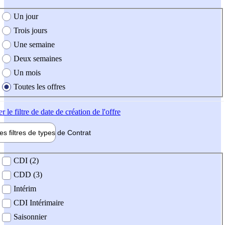
e création de l'offre
Un jour
Trois jours
Une semaine
Deux semaines
Un mois
Toutes les offres
er
le filtre de date de création de l'offre
les filtres de types de
Contrat
de contrat
CDI (2)
CDD (3)
Intérim
CDI Intérimaire
Saisonnier