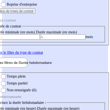
Reprise d'entreprise
plus
de types de contrat
 DE CONTRAT
ée de contrat
ée minimale (en mois)
Durée maximale (en mois)
mois
er
le filtre du type de contrat
les filtres de
Durée hebdo
madaire
 hebdomadaire
Temps plein
Temps partiel
Non renseignée (6)
 HEBDOMADAIRE
cisez la durée hebdomadaire :
ée minimale (en heure)
Durée maximale (en heure)