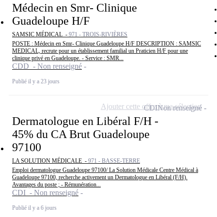
Médecin en Smr- Clinique
Guadeloupe H/F
SAMSIC MÉDICAL -
971 - TROIS-RIVIÈRES
POSTE : Médecin en Smr- Clinique Guadeloupe H/F DESCRIPTION : SAMSIC
MEDICAL, recrute pour un établissement familial un Praticien H/F pour une
clinique privé en Guadeloupe. - Service : SMR...
CDD - Non renseigné
Publié il y a 23 jours
Ajouter cette offre à ma sélection
CDI
Non renseigné
Dermatologue en Libéral F/H -
45% du CA Brut Guadeloupe
97100
LA SOLUTION MÉDICALE -
971 - BASSE-TERRE
Emploi dermatologue Guadeloupe 97100/ La Solution Médicale Centre Médical à
Guadeloupe 97100, recherche activement un Dermatologue en Libéral (F/H).
Avantages du poste ; - Rémunération...
CDI - Non renseigné
Publié il y a 6 jours