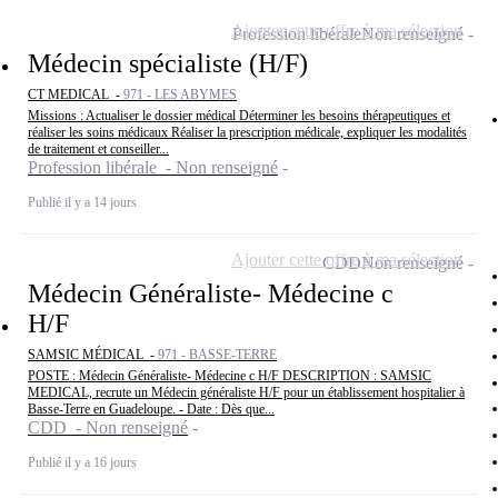
Ajouter cette offre à ma sélection
Profession libérale
Non renseigné
Médecin spécialiste (H/F)
CT MEDICAL -
971 - LES ABYMES
Missions : Actualiser le dossier médical Déterminer les besoins thérapeutiques et
réaliser les soins médicaux Réaliser la prescription médicale, expliquer les modalités
de traitement et conseiller...
Profession libérale - Non renseigné
Publié il y a 14 jours
Ajouter cette offre à ma sélection
CDD
Non renseigné
Médecin Généraliste- Médecine c
H/F
SAMSIC MÉDICAL -
971 - BASSE-TERRE
POSTE : Médecin Généraliste- Médecine c H/F DESCRIPTION : SAMSIC
MEDICAL, recrute un Médecin généraliste H/F pour un établissement hospitalier à
Basse-Terre en Guadeloupe. - Date : Dès que...
CDD - Non renseigné
Publié il y a 16 jours