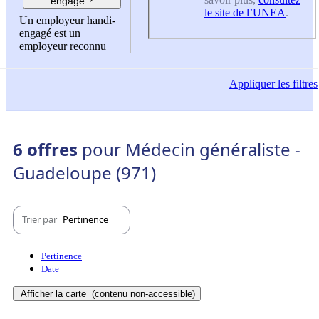
engagé ?
le site de l’UNEA
.
Un employeur handi-
engagé est un
employeur reconnu
Appliquer
les filtres
6 offres
pour Médecin généraliste -
Guadeloupe (971)
Trier par
Pertinence
Pertinence
Date
Afficher la carte
(contenu non-accessible)