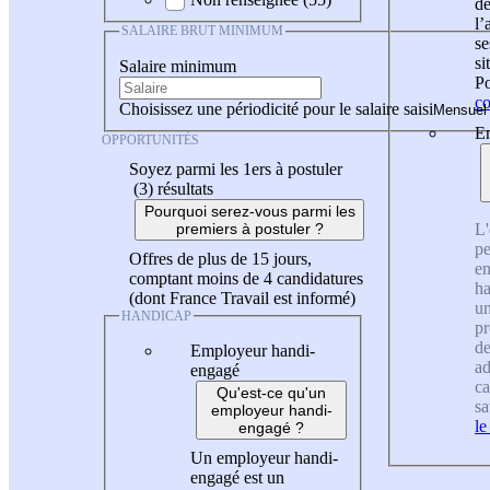
de
l
SALAIRE BRUT MINIMUM
se
si
Salaire minimum
Po
co
Choisissez une périodicité pour le salaire saisi
En
OPPORTUNITÉS
Soyez parmi les 1ers à postuler
(3)
résultats
Pourquoi serez-vous parmi les
L'
premiers à postuler ?
pe
Offres de plus de 15 jours,
en
comptant moins de 4 candidatures
ha
(dont France Travail est informé)
un
HANDICAP
pr
de
Employeur handi-
ad
engagé
ca
Qu'est-ce qu'un
sa
employeur handi-
le
engagé ?
Un employeur handi-
engagé est un