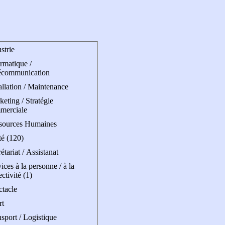
strie
rmatique /
écommunication
allation / Maintenance
eting / Stratégie
merciale
sources Humaines
té (120)
étariat / Assistanat
ices à la personne / à la
ectivité (1)
ctacle
rt
sport / Logistique