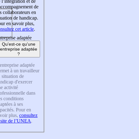
 l’intégration et de
’accompagnement de
s collaborateurs en
tuation de handicap.
ur en savoir plus,
nsultez cet article
.
treprise adaptée
Qu'est-ce qu'une
entreprise adaptée
?
entreprise adaptée
rmet à un travailleur
 situation de
ndicap d'exercer
e activité
ofessionnelle dans
s conditions
aptées à ses
pacités. Pour en
voir plus,
consultez
 site de l’UNEA
.