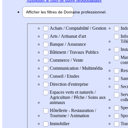
Appliquer
le filtre de durée hebdomadaire
Afficher les filtres de
Domaine pro
fessionnel
Domaine professionel
Achats / Comptabilité / Gestion
Indu
Arts / Artisanat d'art
Info
Tél
Banque / Assurance
Inst
Bâtiment / Travaux Publics
Mark
Commerce / Vente
com
Communication / Multimédia
Res
Conseil / Etudes
San
Direction d'entreprise
Secr
Espaces verts et naturels /
Serv
Agriculture / Pêche / Soins aux
coll
animaux
Spe
Hôtellerie - Restauration /
Tourisme / Animation
Spo
Immobilier
Tran