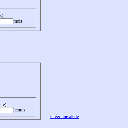
s)
mois
ure)
heures
Créer une alerte