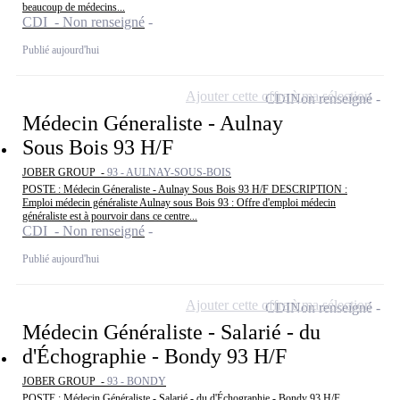
beaucoup de médecins...
CDI - Non renseigné
Publié aujourd'hui
Ajouter cette offre à ma sélection
CDI
Non renseigné
Médecin Géneraliste - Aulnay
Sous Bois 93 H/F
JOBER GROUP -
93 - AULNAY-SOUS-BOIS
POSTE : Médecin Géneraliste - Aulnay Sous Bois 93 H/F DESCRIPTION :
Emploi médecin généraliste Aulnay sous Bois 93 : Offre d'emploi médecin
généraliste est à pourvoir dans ce centre...
CDI - Non renseigné
Publié aujourd'hui
Ajouter cette offre à ma sélection
CDI
Non renseigné
Médecin Généraliste - Salarié - du
d'Échographie - Bondy 93 H/F
JOBER GROUP -
93 - BONDY
POSTE : Médecin Généraliste - Salarié - du d'Échographie - Bondy 93 H/F