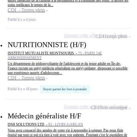
autres médecins de la clinique à la permanence et à continuité des soins. Il assure les
soins médicaux le temps de la...
CDI - Temps plein
Publié il y a 4 jours
Ajouter cette offre à ma sélection
CDI
Temps plein
NUTRITIONNISTE (H/F)
INSTITUT MUTUALISTE MONTSOURIS -
75 - PARIS 14E
ARRONDISSEMENT
Un département de pédopsychiatrie de l'adolescent et du jeune adulte en Île-de-
France recrute un un(e) médecin généraliste ou un(e) pédiatre, disposant si possible
une expérience auprès d'adolescents...
CDI - Temps plein
Publié il y a 18 jours
Soyez parmi les 1ers à postuler
Ajouter cette offre à ma sélection
CDI
Non renseigné
Médecin généraliste H/F
DN8 SOLUTIONS LTD -
93 - LIVRY-GARGAN
Vous avez consacré des années de votre vie à apprendre à soigner. Pas pour finir
épuisé par tout ce qui n'a rien à voir avec vos patients. Pourtant c'est le quotidien de