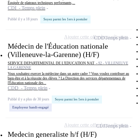
Équipée de plateaux techniques performants,...
CDI - Temps plein
Publié il y a 18 jours
Soyez parmi les 1ers à postuler
Ajouter cette offre à ma sélection
CDD
Temps plein
Médecin de l'Éducation nationale
(Villeneuve-la-Garenne) (H/F)
SERVICE DEPARTEMENTAL DE L'EDUCATION NAT -
92 - VILLENEUVE
LA GARENNE
Vous souhaitez exercer la médecine dans un autre cadre ? Vous voulez contribuer au
bien-être et à la réussite des élèves ? La Direction des services départementaux de
l'Éducation nationale des...
CDD - Temps plein
Publié il y a plus de 30 jours
Soyez parmi les 1ers à postuler
Employeur handi-engagé
Ajouter cette offre à ma sélection
CDI
Temps plein
Medecin generaliste h/f (H/F)