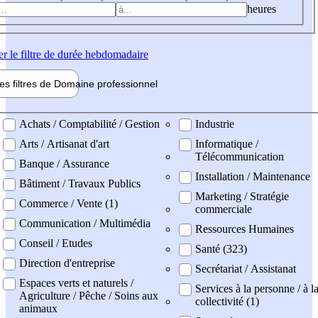
heures
er
le filtre de durée hebdomadaire
les filtres de
Domaine pro
fessionnel
ne professionel
Achats / Comptabilité / Gestion
Industrie
Arts / Artisanat d'art
Informatique /
Télécommunication
Banque / Assurance
Installation / Maintenance
Bâtiment / Travaux Publics
Marketing / Stratégie
Commerce / Vente (1)
commerciale
Communication / Multimédia
Ressources Humaines
Conseil / Etudes
Santé (323)
Direction d'entreprise
Secrétariat / Assistanat
Espaces verts et naturels /
Services à la personne / à l
Agriculture / Pêche / Soins aux
collectivité (1)
animaux