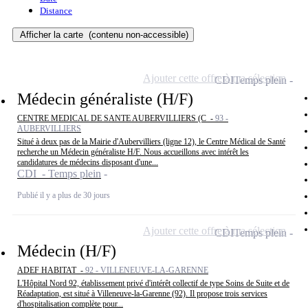
Distance
Afficher la carte
(contenu non-accessible)
Ajouter cette offre à ma sélection
CDI
Temps plein
Médecin généraliste (H/F)
CENTRE MEDICAL DE SANTE AUBERVILLIERS (C -
93 -
AUBERVILLIERS
Situé à deux pas de la Mairie d'Aubervilliers (ligne 12), le Centre Médical de Santé
recherche un Médecin généraliste H/F. Nous accueillons avec intérêt les
candidatures de médecins disposant d'une...
CDI - Temps plein
Publié il y a plus de 30 jours
Ajouter cette offre à ma sélection
CDI
Temps plein
Médecin (H/F)
ADEF HABITAT -
92 - VILLENEUVE-LA-GARENNE
L'Hôpital Nord 92, établissement privé d'intérêt collectif de type Soins de Suite et de
Réadaptation, est situé à Villeneuve-la-Garenne (92). Il propose trois services
d'hospitalisation complète pour...