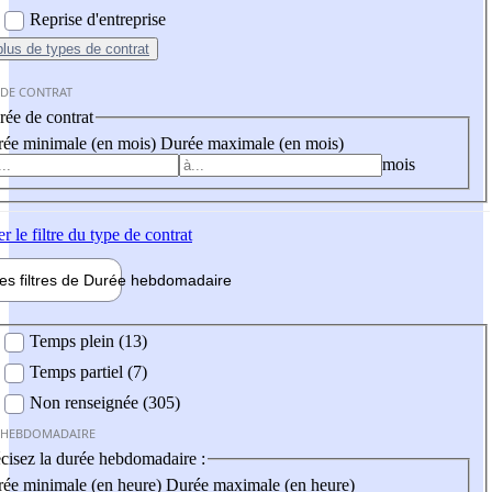
Reprise d'entreprise
plus
de types de contrat
 DE CONTRAT
ée de contrat
ée minimale (en mois)
Durée maximale (en mois)
mois
er
le filtre du type de contrat
les filtres de
Durée hebdo
madaire
 hebdomadaire
Temps plein (13)
Temps partiel (7)
Non renseignée (305)
 HEBDOMADAIRE
cisez la durée hebdomadaire :
ée minimale (en heure)
Durée maximale (en heure)