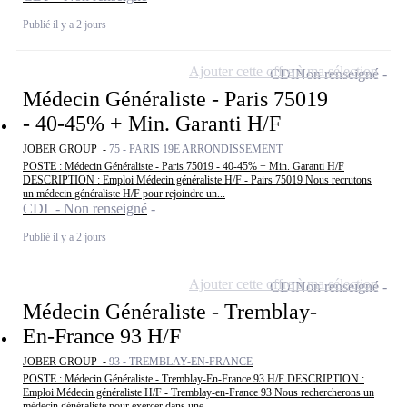
Publié il y a 2 jours
Ajouter cette offre à ma sélection
CDI
Non renseigné
Médecin Généraliste - Paris 75019
- 40-45% + Min. Garanti H/F
JOBER GROUP -
75 - PARIS 19E ARRONDISSEMENT
POSTE : Médecin Généraliste - Paris 75019 - 40-45% + Min. Garanti H/F
DESCRIPTION : Emploi Médecin généraliste H/F - Pairs 75019 Nous recrutons
un médecin généraliste H/F pour rejoindre un...
CDI - Non renseigné
Publié il y a 2 jours
Ajouter cette offre à ma sélection
CDI
Non renseigné
Médecin Généraliste - Tremblay-
En-France 93 H/F
JOBER GROUP -
93 - TREMBLAY-EN-FRANCE
POSTE : Médecin Généraliste - Tremblay-En-France 93 H/F DESCRIPTION :
Emploi Médecin généraliste H/F - Tremblay-en-France 93 Nous rechercherons un
médecin généraliste pour exercer dans une...