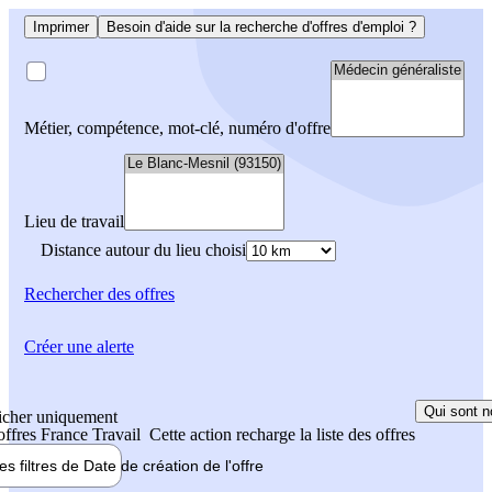
Imprimer
Besoin d'aide sur la recherche d'offres d'emploi ?
Métier, compétence, mot-clé, numéro d'offre
Lieu de travail
Distance autour du lieu choisi
Rechercher
des offres
Créer une alerte
Qui sont n
icher uniquement
 offres France Travail
Cette action recharge la liste des offres
les filtres de
Date de création
de l'offre