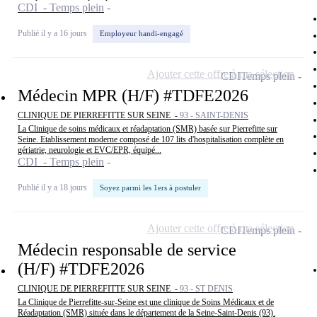
CDI - Temps plein
Publié il y a 16 jours
Employeur handi-engagé
Ajouter cette offre à ma sélection
CDI
Temps plein
Médecin MPR (H/F) #TDFE2026
CLINIQUE DE PIERREFITTE SUR SEINE -
93 - SAINT-DENIS
La Clinique de soins médicaux et réadaptation (SMR) basée sur Pierrefitte sur
Seine. Etablissement moderne composé de 107 lits d'hospitalisation complète en
gériatrie, neurologie et EVC/EPR, équipé...
CDI - Temps plein
Publié il y a 18 jours
Soyez parmi les 1ers à postuler
Ajouter cette offre à ma sélection
CDI
Temps plein
Médecin responsable de service
(H/F) #TDFE2026
CLINIQUE DE PIERREFITTE SUR SEINE -
93 - ST DENIS
La Clinique de Pierrefitte-sur-Seine est une clinique de Soins Médicaux et de
Réadaptation (SMR) située dans le département de la Seine-Saint-Denis (93).