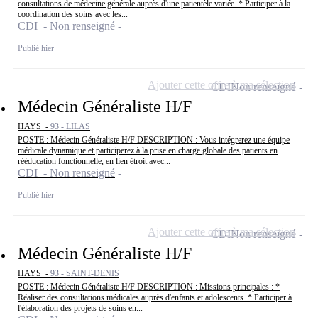
consultations de médecine générale auprès d'une patientèle variée. * Participer à la
coordination des soins avec les...
CDI - Non renseigné
Publié hier
Ajouter cette offre à ma sélection
CDI
Non renseigné
Médecin Généraliste H/F
HAYS -
93 - LILAS
POSTE : Médecin Généraliste H/F DESCRIPTION : Vous intégrerez une équipe
médicale dynamique et participerez à la prise en charge globale des patients en
rééducation fonctionnelle, en lien étroit avec...
CDI - Non renseigné
Publié hier
Ajouter cette offre à ma sélection
CDI
Non renseigné
Médecin Généraliste H/F
HAYS -
93 - SAINT-DENIS
POSTE : Médecin Généraliste H/F DESCRIPTION : Missions principales : *
Réaliser des consultations médicales auprès d'enfants et adolescents. * Participer à
l'élaboration des projets de soins en...