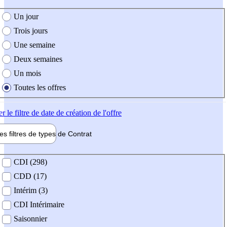
e création de l'offre
Un jour
Trois jours
Une semaine
Deux semaines
Un mois
Toutes les offres
er
le filtre de date de création de l'offre
les filtres de types de
Contrat
de contrat
CDI (298)
CDD (17)
Intérim (3)
CDI Intérimaire
Saisonnier