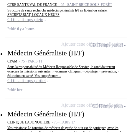
CTRE SANTE VAL DE FRANCE -
95 - SAINT-BRICE-SOUS-FORÊT
Structure de sante recherche médecin généraliste h/f en libéral ou salarié.
SECRETARIAT, LOCAUX NEUFS
CDI - Temps plein
Publié il y a 9 jours
Ajouter cette offre à ma sélection
CDI
Temps partiel
Médecin Généraliste (H/F)
CPAM -
75 - PARIS 11
Sous la responsabilité du Médecin Responsable de Service, le candidat retenu
exercera les missions suivantes : - examens cliniques, - dépistage, - prévention, -
éducation en santé. Vos compétences...
CDI - Temps partiel
Publié hier
Ajouter cette offre à ma sélection
CDI
Temps plein
Médecin Généraliste (H/F)
CLINIQUE LA JONQUIERE -
75 - PARIS 17
Vos missions: La fonction de médecin de garde de nuit est de participer, avec les