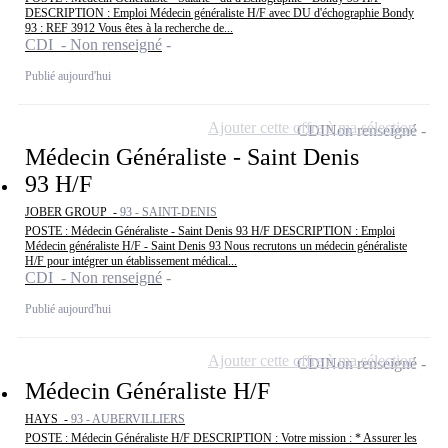
DESCRIPTION : Emploi Médecin généraliste H/F avec DU d'échographie Bondy
93 : REF 3912 Vous êtes à la recherche de...
CDI - Non renseigné
Publié aujourd'hui
Ajouter cette offre à ma sélection
CDI
Non renseigné
Médecin Généraliste - Saint Denis
93 H/F
JOBER GROUP -
93 - SAINT-DENIS
POSTE : Médecin Généraliste - Saint Denis 93 H/F DESCRIPTION : Emploi
Médecin généraliste H/F - Saint Denis 93 Nous recrutons un médecin généraliste
H/F pour intégrer un établissement médical...
CDI - Non renseigné
Publié aujourd'hui
Ajouter cette offre à ma sélection
CDI
Non renseigné
Médecin Généraliste H/F
HAYS -
93 - AUBERVILLIERS
POSTE : Médecin Généraliste H/F DESCRIPTION : Votre mission : * Assurer les