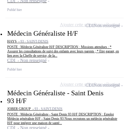
CDI - Non renseigné
Publié hier
Ajouter cette offre à ma sélection
CDI
Non renseigné
Médecin Généraliste H/F
HAYS -
93 - SAINT-DENIS
POSTE : Médecin Généraliste H/F DESCRIPTION : Missions attendues : *
Assurer les consultations de suivi des enfants avec leurs parents ; * Etre garant, en
lien avec la Cheffe de service, de la...
CDI - Non renseigné
Publié hier
Ajouter cette offre à ma sélection
CDI
Non renseigné
Médecin Généraliste - Saint Denis
93 H/F
JOBER GROUP -
93 - SAINT-DENIS
POSTE : Médecin Généraliste - Saint Denis 93 H/F DESCRIPTION : Emploi
Médecin généraliste H/F - Saint Denis 93 Nous recrutons un médecin généraliste
H/F pour intégrer une maison de santé...
CDI - Non renseigné