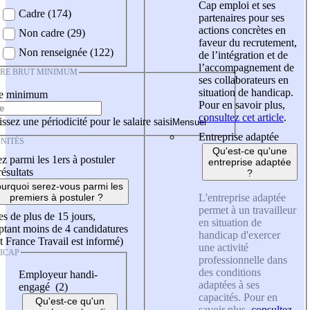
Cap emploi et ses
Cadre (174)
partenaires pour ses
actions concrètes en
Non cadre (29)
faveur du recrutement,
Non renseignée (122)
de l’intégration et de
l’accompagnement de
IRE BRUT MINIMUM
ses collaborateurs en
situation de handicap.
re minimum
Pour en savoir plus,
consultez cet article
.
ssez une périodicité pour le salaire saisi
Entreprise adaptée
NITÉS
Qu'est-ce qu'une
z parmi les 1ers à postuler
entreprise adaptée
résultats
?
urquoi serez-vous parmi les
L'entreprise adaptée
premiers à postuler ?
permet à un travailleur
es de plus de 15 jours,
en situation de
tant moins de 4 candidatures
handicap d'exercer
t France Travail est informé)
une activité
ICAP
professionnelle dans
des conditions
Employeur handi-
adaptées à ses
engagé (2)
capacités. Pour en
Qu'est-ce qu'un
savoir plus,
consultez