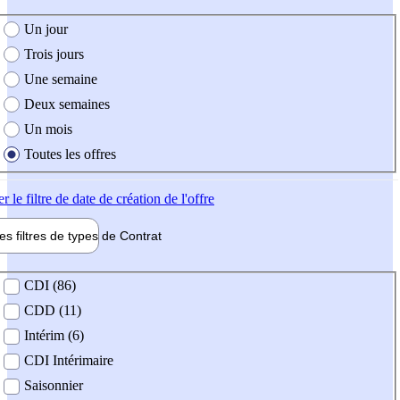
e création de l'offre
Un jour
Trois jours
Une semaine
Deux semaines
Un mois
Toutes les offres
er
le filtre de date de création de l'offre
les filtres de types de
Contrat
de contrat
CDI (86)
CDD (11)
Intérim (6)
CDI Intérimaire
Saisonnier