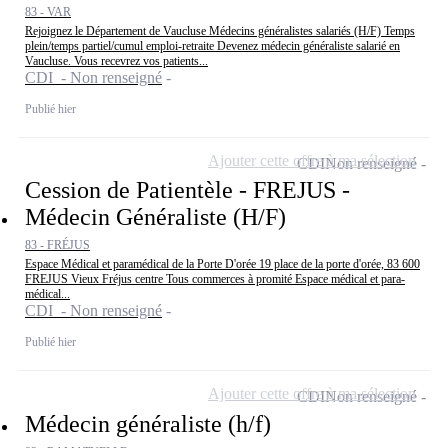
83 - VAR
Rejoignez le Département de Vaucluse Médecins généralistes salariés (H/F) Temps
plein/temps partiel/cumul emploi-retraite Devenez médecin généraliste salarié en
Vaucluse. Vous recevrez vos patients...
CDI - Non renseigné
Publié hier
Ajouter cette offre à ma sélection
CDI
Non renseigné
Cession de Patientèle - FREJUS -
Médecin Généraliste (H/F)
83 - FRÉJUS
Espace Médical et paramédical de la Porte D'orée 19 place de la porte d'orée, 83 600
FREJUS Vieux Fréjus centre Tous commerces à promité Espace médical et para-
médical...
CDI - Non renseigné
Publié hier
Ajouter cette offre à ma sélection
CDI
Non renseigné
Médecin généraliste (h/f)