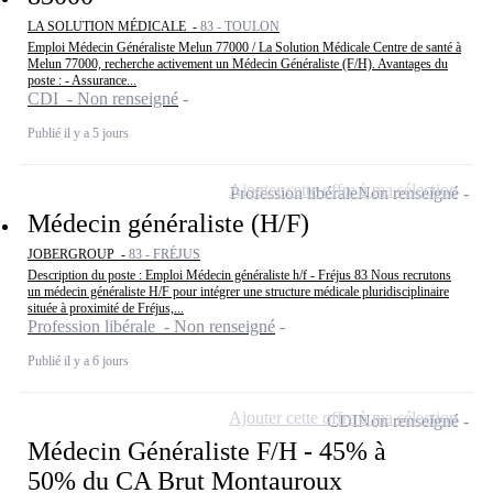
LA SOLUTION MÉDICALE -
83 - TOULON
Emploi Médecin Généraliste Melun 77000 / La Solution Médicale Centre de santé à
Melun 77000, recherche activement un Médecin Généraliste (F/H). Avantages du
poste : - Assurance...
CDI - Non renseigné
Publié il y a 5 jours
Ajouter cette offre à ma sélection
Profession libérale
Non renseigné
Médecin généraliste (H/F)
JOBERGROUP -
83 - FRÉJUS
Description du poste : Emploi Médecin généraliste h/f - Fréjus 83 Nous recrutons
un médecin généraliste H/F pour intégrer une structure médicale pluridisciplinaire
située à proximité de Fréjus,...
Profession libérale - Non renseigné
Publié il y a 6 jours
Ajouter cette offre à ma sélection
CDI
Non renseigné
Médecin Généraliste F/H - 45% à
50% du CA Brut Montauroux