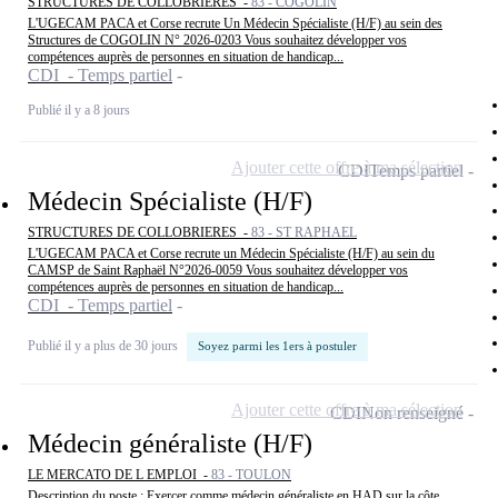
STRUCTURES DE COLLOBRIERES -
83 - COGOLIN
L'UGECAM PACA et Corse recrute Un Médecin Spécialiste (H/F) au sein des
Structures de COGOLIN N° 2026-0203 Vous souhaitez développer vos
compétences auprès de personnes en situation de handicap...
CDI - Temps partiel
Publié il y a 8 jours
Ajouter cette offre à ma sélection
CDI
Temps partiel
Médecin Spécialiste (H/F)
STRUCTURES DE COLLOBRIERES -
83 - ST RAPHAEL
L'UGECAM PACA et Corse recrute un Médecin Spécialiste (H/F) au sein du
CAMSP de Saint Raphaël N°2026-0059 Vous souhaitez développer vos
compétences auprès de personnes en situation de handicap...
CDI - Temps partiel
Publié il y a plus de 30 jours
Soyez parmi les 1ers à postuler
Ajouter cette offre à ma sélection
CDI
Non renseigné
Médecin généraliste (H/F)
LE MERCATO DE L EMPLOI -
83 - TOULON
Description du poste : Exercer comme médecin généraliste en HAD sur la côte