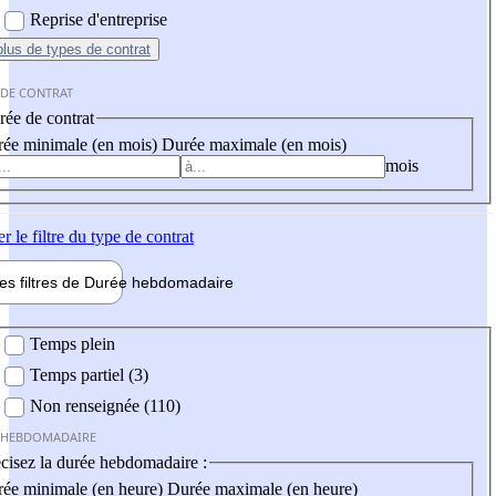
Reprise d'entreprise
plus
de types de contrat
 DE CONTRAT
ée de contrat
ée minimale (en mois)
Durée maximale (en mois)
mois
er
le filtre du type de contrat
les filtres de
Durée hebdo
madaire
 hebdomadaire
Temps plein
Temps partiel (3)
Non renseignée (110)
 HEBDOMADAIRE
cisez la durée hebdomadaire :
ée minimale (en heure)
Durée maximale (en heure)