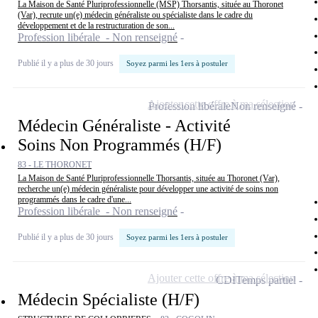
La Maison de Santé Pluriprofessionnelle (MSP) Thorsantis, située au Thoronet
(Var), recrute un(e) médecin généraliste ou spécialiste dans le cadre du
développement et de la restructuration de son...
Profession libérale - Non renseigné
Publié il y a plus de 30 jours
Soyez parmi les 1ers à postuler
Ajouter cette offre à ma sélection
Profession libérale
Non renseigné
Médecin Généraliste - Activité
Soins Non Programmés (H/F)
83 - LE THORONET
La Maison de Santé Pluriprofessionnelle Thorsantis, située au Thoronet (Var),
recherche un(e) médecin généraliste pour développer une activité de soins non
programmés dans le cadre d'une...
Profession libérale - Non renseigné
Publié il y a plus de 30 jours
Soyez parmi les 1ers à postuler
Ajouter cette offre à ma sélection
CDI
Temps partiel
Médecin Spécialiste (H/F)