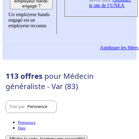
employeur handi-
le site de l’UNEA
.
engagé ?
Un employeur handi-
engagé est un
employeur reconnu
Appliquer
les filtres
113 offres
pour Médecin
généraliste - Var (83)
Trier par
Pertinence
Pertinence
Date
Afficher la carte
(contenu non-accessible)