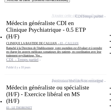
Ajouter cette offre à ma sélection
CDI
Temps partiel
Médecin généraliste CDI en
Clinique Psychiatrique - 0.5 ETP
(H/F)
CLINIQUE LA BASTIDE DE CALLIAN -
83 - CALLIAN
Rattaché à la Direction de l'établissement, votre quotidien est d'évaluer et à prendre
en charge les aspects médicaux somatiques des patients, en coordination avec leur
traitement psychiatrique. Vos...
CDI - Temps partiel
Publié il y a 10 jours
Ajouter cette offre à ma sélection
Profession libérale
Non renseigné
Médecin généraliste ou spécialiste
(H/F) - Exercice libéral en MS
(H/F)
83 - LE THORONET