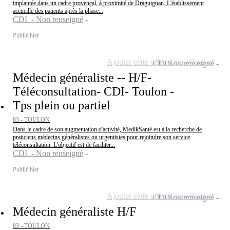
implantée dans un cadre provençal, à proximité de Draguignan. L'établissement
accueille des patients après la phase...
CDI - Non renseigné
Publié hier
Ajouter cette offre à ma sélection
CDI
Non renseigné
Médecin généraliste -- H/F-
Téléconsultation- CDI- Toulon -
Tps plein ou partiel
83 - TOULON
Dans le cadre de son augmentation d'activité, MedikSanté est à la recherche de
praticiens médecins généralistes ou urgentistes pour rejoindre son service
téléconsultation. L'objectif est de faciliter...
CDI - Non renseigné
Publié hier
Ajouter cette offre à ma sélection
CDI
Non renseigné
Médecin généraliste H/F
83 - TOULON