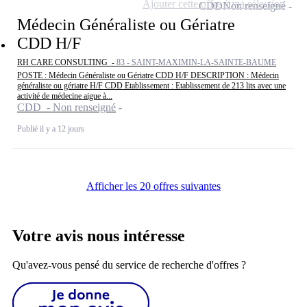
Ajouter cette offre à ma sélection
CDD
Non renseigné
Médecin Généraliste ou Gériatre
CDD H/F
RH CARE CONSULTING -
83 - SAINT-MAXIMIN-LA-SAINTE-BAUME
POSTE : Médecin Généraliste ou Gériatre CDD H/F DESCRIPTION : Médecin
généraliste ou gériatre H/F CDD Etablissement : Etablissement de 213 lits avec une
activité de médecine aigue à...
CDD - Non renseigné
Publié il y a 12 jours
Afficher les 20 offres suivantes
Votre avis nous intéresse
Qu'avez-vous pensé du service de recherche d'offres ?