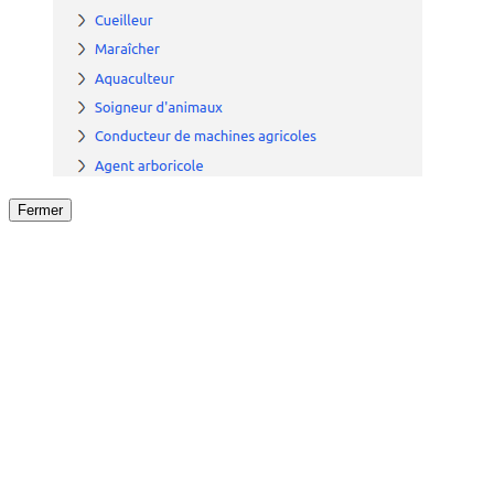
Fermer
Fermer
le détail de l'offre
/
Offre
sur
Offre précéden