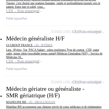
Varoise, c'est choisir une pratique humaine, variée et profondément tournée vers le
patient. Entre mer et soleil, vous...
CDI - Non renseigné
Publié aujourd'hui
Ajouter cette offre à ma sélection
CDI
Non renseigné
Médecin généraliste H/F
GI GROUP FRANCE -
83 - HYÈRES
Lieu : Hyères, Var, PACA Salaire : selon expérience Type de contrat : CDI, statut
cadre, temps plein (possibilité temps partiel) Médecin Généraliste (H/F) - Service de
Médecine 16...
CDI - Non renseigné
Publié aujourd'hui
Ajouter cette offre à ma sélection
CDI
Non renseigné
Médecin gériatre ou généraliste -
SMR gériatrique (H/F)
MADELINE RH -
83 - DRAGUIGNAN
Madeline RH accompagne une clinique privée de soins médicaux et de réadaptation