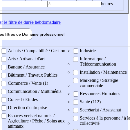
heures
er
le filtre de durée hebdomadaire
les filtres de
Domaine pro
fessionnel
ne professionel
Achats / Comptabilité / Gestion
Industrie
Arts / Artisanat d'art
Informatique /
Télécommunication
Banque / Assurance
Installation / Maintenance
Bâtiment / Travaux Publics
Marketing / Stratégie
Commerce / Vente (1)
commerciale
Communication / Multimédia
Ressources Humaines
Conseil / Etudes
Santé (112)
Direction d'entreprise
Secrétariat / Assistanat
Espaces verts et naturels /
Services à la personne / à l
Agriculture / Pêche / Soins aux
collectivité
animaux