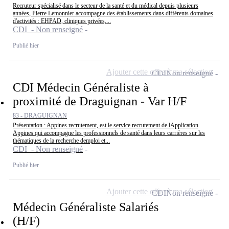
Recruteur spécialisé dans le secteur de la santé et du médical depuis plusieurs
années, Pierre Lemonnier accompagne des établissements dans différents domaines
d'activités : EHPAD, cliniques privées,...
CDI - Non renseigné
Publié hier
Ajouter cette offre à ma sélection
CDI
Non renseigné
CDI Médecin Généraliste à
proximité de Draguignan - Var H/F
83 - DRAGUIGNAN
Présentation : Appines recrutement, est le service recrutement de lApplication
Appines qui accompagne les professionnels de santé dans leurs carrières sur les
thématiques de la recherche demploi et...
CDI - Non renseigné
Publié hier
Ajouter cette offre à ma sélection
CDI
Non renseigné
Médecin Généraliste Salariés
(H/F)