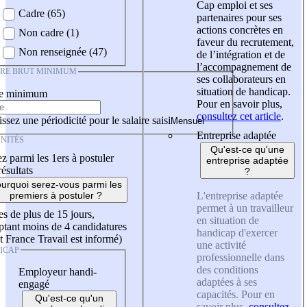
Cap emploi et ses
Cadre (65)
partenaires pour ses
actions concrètes en
Non cadre (1)
faveur du recrutement,
Non renseignée (47)
de l’intégration et de
l’accompagnement de
IRE BRUT MINIMUM
ses collaborateurs en
situation de handicap.
re minimum
Pour en savoir plus,
consultez cet article
.
ssez une périodicité pour le salaire saisi
Entreprise adaptée
NITÉS
Qu'est-ce qu'une
z parmi les 1ers à postuler
entreprise adaptée
résultats
?
urquoi serez-vous parmi les
L'entreprise adaptée
premiers à postuler ?
permet à un travailleur
es de plus de 15 jours,
en situation de
tant moins de 4 candidatures
handicap d'exercer
t France Travail est informé)
une activité
ICAP
professionnelle dans
des conditions
Employeur handi-
adaptées à ses
engagé
capacités. Pour en
Qu'est-ce qu'un
savoir plus,
consultez