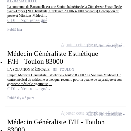
83 - RAMATUELLE
La commune de Ramatuelle est une Station balnéaire de la Côte dAzur Presquîle de
Saint-Tropez (2000 habitants, surclassée 20000- 40000 habitants) Description du
poste et Missions Médecin...
CDI - Non renseigné
Publié hier
Ajouter cette offre à ma sélection
CDI
Non renseigné
Médecin Généraliste Esthétique
F/H - Toulon 83000
LA SOLUTION MÉDICALE -
83 - TOULON
Emploi Médecin Généraliste Esthétique - Toulon 83000 / La Solution Médicale Un
centre médical de médecine esthétique, reconnu pour la qualité de sa pratique et son
approche médicale rigoureuse,...
CDI - Non renseigné
Publié il y a 5 jours
Ajouter cette offre à ma sélection
CDI
Non renseigné
Médecin Généraliste F/H - Toulon
83000