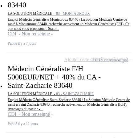
83440
LA SOLUTION MÉDICALE -
83 - MONTAUROUX
Emploi Médecin Généraliste Montauroux 83440 / La Solution Médicale Centre de
santé à Montauroux 83440, recherche activement un Médecin Généraliste (F/H). Ce
que nous vous proposons : Statut...
CDI - Non renseigné
Publié il y a 7 jours
Ajouter cette offre à ma sélection
CDI
Non renseigné
Médecin Généraliste F/H
5000EUR/NET + 40% du CA -
Saint-Zacharie 83640
LA SOLUTION MÉDICALE -
83 - SAINT-ZACHARIE
Emploi Médecin Généraliste Saint-Zacharie 83640 / La Solution Médicale Centre de
santé à Saint-Zacharie 83640, recherche activement un Médecin Généraliste (F/H).
Avantages du poste : -...
CDI - Non renseigné
Publié il y a 12 jours