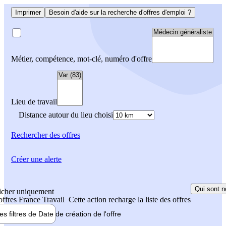
Imprimer
Besoin d'aide sur la recherche d'offres d'emploi ?
Métier, compétence, mot-clé, numéro d'offre
Lieu de travail
Distance autour du lieu choisi
Rechercher
des offres
Créer une alerte
Qui sont n
icher uniquement
 offres France Travail
Cette action recharge la liste des offres
les filtres de
Date de création
de l'offre