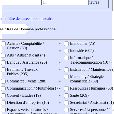
heures
er
le filtre de durée hebdomadaire
les filtres de
Domaine pro
fessionnel
ne professionel
Achats / Comptabilité /
Immobilier (75)
Gestion (89)
Industrie (605)
Arts / Artisanat d'art (4)
Informatique /
Banque / Assurance (26)
Télécommunication (107)
Bâtiment / Travaux
Installation / Maintenance 
Publics (235)
Marketing / Stratégie
Commerce / Vente (288)
commerciale (39)
Communication / Multimédia (7)
Ressources Humaines (50)
Conseil / Etudes (19)
Santé (269)
Direction d'entreprise (16)
Secrétariat / Assistanat (51)
Espaces verts et naturels /
Services à la personne / à l