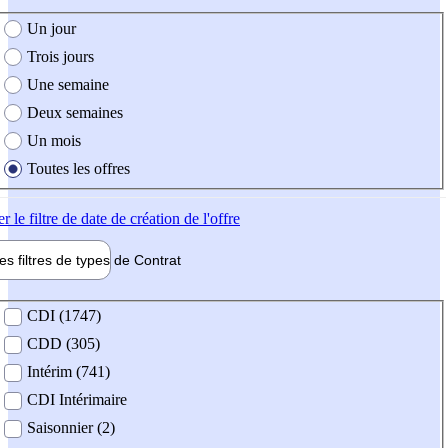
e création de l'offre
Un jour
Trois jours
Une semaine
Deux semaines
Un mois
Toutes les offres
er
le filtre de date de création de l'offre
les filtres de types de
Contrat
de contrat
CDI (1747)
CDD (305)
Intérim (741)
CDI Intérimaire
Saisonnier (2)