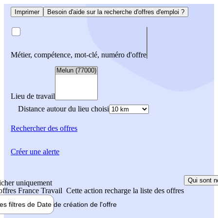
Imprimer
Besoin d'aide sur la recherche d'offres d'emploi ?
Métier, compétence, mot-clé, numéro d'offre
Lieu de travail
Distance autour du lieu choisi
Rechercher
des offres
Créer une alerte
Qui sont n
icher uniquement
 offres France Travail
Cette action recharge la liste des offres
les filtres de
Date de création
de l'offre