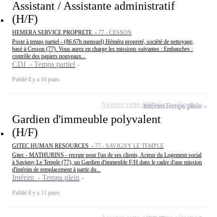
Assistant / Assistante administratif
(H/F)
HEMERA SERVICE PROPRETE -
77 - CESSON
Poste à temps partiel - (86.67h mensuel) Héméra propreté, société de nettoyage,
basé à Cesson (77). Vous aurez en charge les missions suivantes : Embauches :
contrôle des papiers nouveaux...
CDI - Temps partiel
Publié il y a 10 jours
Ajouter cette offre à ma sélection
Intérim
Temps plein
Gardien d'immeuble polyvalent
(H/F)
GITEC HUMAN RESOURCES -
77 - SAVIGNY LE TEMPLE
Gitec - MATHURINS - recrute pour l'un de ses clients, Acteur du Logement social
à Savigny Le Temple (77), un Gardien d'immeuble F/H dans le cadre d'une mission
d'intérim de remplacement à partir du...
Intérim - Temps plein
Publié il y a 11 jours