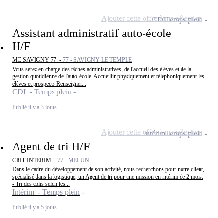
Ajouter cette offre à ma sélection
CDI
Temps plein
Assistant administratif auto-école
H/F
MC SAVIGNY 77 -
77 - SAVIGNY LE TEMPLE
Vous serez en charge des tâches administratives, de l'accueil des élèves et de la
gestion quotidienne de l'auto-école. Accueillir physiquement et téléphoniquement les
élèves et prospects Renseigner...
CDI - Temps plein
Publié il y a 3 jours
Ajouter cette offre à ma sélection
Intérim
Temps plein
Agent de tri H/F
CRIT INTERIM -
77 - MELUN
Dans le cadre du développement de son activité, nous recherchons pour notre client,
spécialisé dans la logistique, un Agent de tri pour une mission en intérim de 2 mois.
- Tri des colis selon les...
Intérim - Temps plein
Publié il y a 5 jours