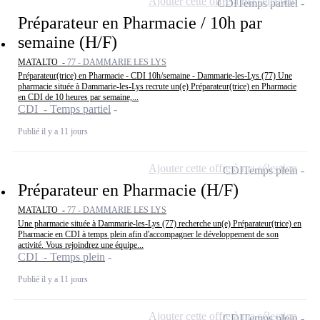
Ajouter cette offre à ma sélection
CDI
Temps partiel
Préparateur en Pharmacie / 10h par
semaine (H/F)
MATALTO -
77 - DAMMARIE LES LYS
Préparateur(trice) en Pharmacie - CDI 10h/semaine - Dammarie-les-Lys (77) Une
pharmacie située à Dammarie-les-Lys recrute un(e) Préparateur(trice) en Pharmacie
en CDI de 10 heures par semaine,...
CDI - Temps partiel
Publié il y a 11 jours
Ajouter cette offre à ma sélection
CDI
Temps plein
Préparateur en Pharmacie (H/F)
MATALTO -
77 - DAMMARIE LES LYS
Une pharmacie située à Dammarie-les-Lys (77) recherche un(e) Préparateur(trice) en
Pharmacie en CDI à temps plein afin d'accompagner le développement de son
activité. Vous rejoindrez une équipe...
CDI - Temps plein
Publié il y a 11 jours
Ajouter cette offre à ma sélection
CDI
Temps plein