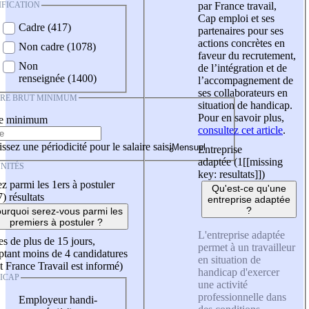
IFICATION
par France travail,
Cap emploi et ses
Cadre (417)
partenaires pour ses
actions concrètes en
Non cadre (1078)
faveur du recrutement,
Non
de l’intégration et de
renseignée (1400)
l’accompagnement de
ses collaborateurs en
IRE BRUT MINIMUM
situation de handicap.
Pour en savoir plus,
re minimum
consultez cet article
.
ssez une périodicité pour le salaire saisi
Entreprise
adaptée (1
[[missing
NITÉS
key: resultats]]
)
z parmi les 1ers à postuler
Qu'est-ce qu'une
7)
résultats
entreprise adaptée
?
urquoi serez-vous parmi les
premiers à postuler ?
L'entreprise adaptée
es de plus de 15 jours,
permet à un travailleur
tant moins de 4 candidatures
en situation de
t France Travail est informé)
handicap d'exercer
ICAP
une activité
professionnelle dans
Employeur handi-