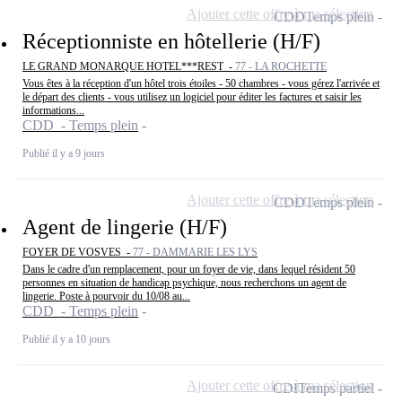
Ajouter cette offre à ma sélection
CDD
Temps plein
Réceptionniste en hôtellerie (H/F)
LE GRAND MONARQUE HOTEL***REST -
77 - LA ROCHETTE
Vous êtes à la réception d'un hôtel trois étoiles - 50 chambres - vous gérez l'arrivée et
le départ des clients - vous utilisez un logiciel pour éditer les factures et saisir les
informations...
CDD - Temps plein
Publié il y a 9 jours
Ajouter cette offre à ma sélection
CDD
Temps plein
Agent de lingerie (H/F)
FOYER DE VOSVES -
77 - DAMMARIE LES LYS
Dans le cadre d'un remplacement, pour un foyer de vie, dans lequel résident 50
personnes en situation de handicap psychique, nous recherchons un agent de
lingerie. Poste à pourvoir du 10/08 au...
CDD - Temps plein
Publié il y a 10 jours
Ajouter cette offre à ma sélection
CDI
Temps partiel