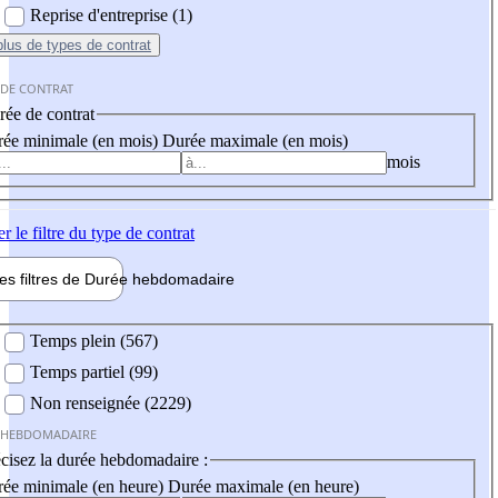
Reprise d'entreprise (1)
plus
de types de contrat
 DE CONTRAT
ée de contrat
ée minimale (en mois)
Durée maximale (en mois)
mois
er
le filtre du type de contrat
les filtres de
Durée hebdo
madaire
 hebdomadaire
Temps plein (567)
Temps partiel (99)
Non renseignée (2229)
 HEBDOMADAIRE
cisez la durée hebdomadaire :
ée minimale (en heure)
Durée maximale (en heure)