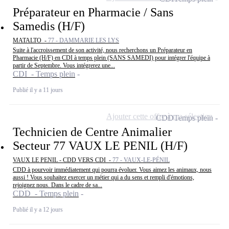
Préparateur en Pharmacie / Sans
Samedis (H/F)
MATALTO -
77 - DAMMARIE LES LYS
Suite à l'accroissement de son activité, nous recherchons un Préparateur en
Pharmacie (H/F) en CDI à temps plein (SANS SAMEDI) pour intégrer l'équipe à
partir de Septembre. Vous intégrerez une...
CDI - Temps plein
Publié il y a 11 jours
Ajouter cette offre à ma sélection
CDD
Temps plein
Technicien de Centre Animalier
Secteur 77 VAUX LE PENIL (H/F)
VAUX LE PENIL - CDD VERS CDI -
77 - VAUX-LE-PÉNIL
CDD à pourvoir immédiatement qui pourra évoluer. Vous aimez les animaux, nous
aussi ! Vous souhaitez exercer un métier qui a du sens et rempli d'émotions,
rejoignez nous. Dans le cadre de sa...
CDD - Temps plein
Publié il y a 12 jours