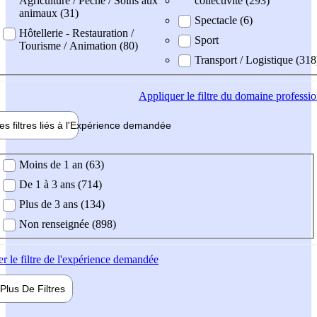
Agriculture / Pêche / Soins aux
collectivité (293)
animaux (31)
Spectacle (6)
Hôtellerie - Restauration /
Sport
Tourisme / Animation (80)
Transport / Logistique (318
Appliquer
le filtre du domaine professi
es filtres liés à l'
Expérience
demandée
ience demandée
Moins de 1 an (63)
De 1 à 3 ans (714)
Plus de 3 ans (134)
Non renseignée (898)
er
le filtre de l'expérience demandée
Plus De
Filtres