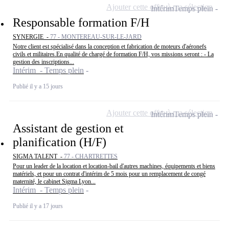
Ajouter cette offre à ma sélection
Intérim
Temps plein
Responsable formation F/H
SYNERGIE -
77 - MONTEREAU-SUR-LE-JARD
Notre client est spécialisé dans la conception et fabrication de moteurs d'aéronefs
civils et militaires.En qualité de chargé de formation F/H, vos missions seront : - La
gestion des inscriptions...
Intérim - Temps plein
Publié il y a 15 jours
Ajouter cette offre à ma sélection
Intérim
Temps plein
Assistant de gestion et
planification (H/F)
SIGMA TALENT -
77 - CHARTRETTES
Pour un leader de la location et location-bail d'autres machines, équipements et biens
matériels, et pour un contrat d'intérim de 5 mois pour un remplacement de congé
maternité, le cabinet Sigma Lyon...
Intérim - Temps plein
Publié il y a 17 jours