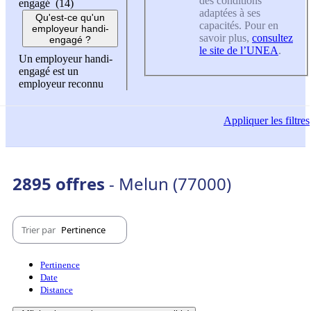
des conditions
engagé (14)
adaptées à ses
Qu'est-ce qu'un
capacités. Pour en
employeur handi-
savoir plus,
consultez
engagé ?
le site de l’UNEA
.
Un employeur handi-
engagé est un
employeur reconnu
Appliquer
les filtres
2895 offres
- Melun (77000)
Trier par
Pertinence
Pertinence
Date
Distance