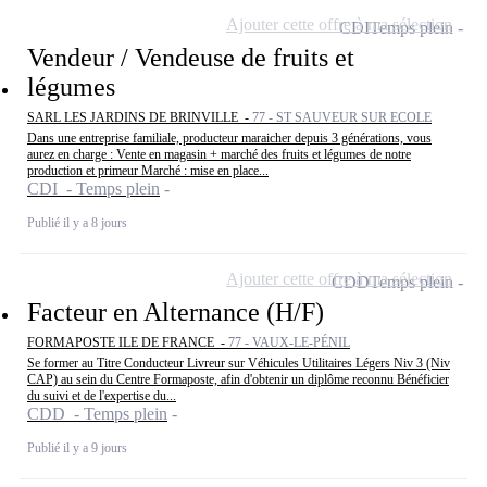
Ajouter cette offre à ma sélection
CDI
Temps plein
Vendeur / Vendeuse de fruits et
légumes
SARL LES JARDINS DE BRINVILLE -
77 - ST SAUVEUR SUR ECOLE
Dans une entreprise familiale, producteur maraicher depuis 3 générations, vous
aurez en charge : Vente en magasin + marché des fruits et légumes de notre
production et primeur Marché : mise en place...
CDI - Temps plein
Publié il y a 8 jours
Ajouter cette offre à ma sélection
CDD
Temps plein
Facteur en Alternance (H/F)
FORMAPOSTE ILE DE FRANCE -
77 - VAUX-LE-PÉNIL
Se former au Titre Conducteur Livreur sur Véhicules Utilitaires Légers Niv 3 (Niv
CAP) au sein du Centre Formaposte, afin d'obtenir un diplôme reconnu Bénéficier
du suivi et de l'expertise du...
CDD - Temps plein
Publié il y a 9 jours