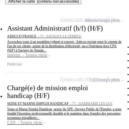
Afficher la carte
(contenu non-accessible)
Ajouter cette offre à ma sélection
Intérim
Temps plein
Assistant Administratif (h/f) (H/F)
ADECCO FRANCE -
77 - SAVIGNY-LE-TEMPLE
Accrochez-vous à un quotidien rythmé et concret : Adecco recrute pour le compte de
l'un de ses clients, acteur de la distribution d'électricité, un-e Opérateur-trice CPA
(H/F) à Savigny-le-Temple...
Intérim - Temps plein
Publié hier
Ajouter cette offre à ma sélection
CDI
Temps plein
Chargé(e) de mission emploi
handicap (H/F)
SEINE ET MARNE EMPLOI HANDICAP -
77 - DAMMARIE LES LYS
Seine et Marne Emploi Handicap, acteur du SPE -Service Public de l'Emploi- a pour
finalité l'insertion professionnelle durable et le maintien dans l'emploi des personnes
reconnues travailleurs...
CDI - Temps plein