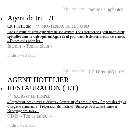
Ajouter cette offre à ma sélection
Intérim
Temps plein
Agent de tri H/F
CRIT INTERIM -
77 - MONTEREAU-SUR-LE-JARD
Dans le cadre du développement de son activité, nous recherchons pour notre client,
spécialisé dans la logistique, un Agent de tri pour une mission en intérim de 2 mois.
- Tri des colis selon les...
Intérim - Temps plein
Publié il y a 5 jours
Ajouter cette offre à ma sélection
CDD
Temps partiel
AGENT HOTELIER
RESTAURATION (H/F)
77 - SAVIGNY-LE-TEMPLE
- Préparation des entrées et déserts - Service auprès des usagers - Respect des règles
d'hygiène alimentaire - Préparation du matériel - Balisage de la zone à nettoyer -
Nettoyage des sols -...
CDD - Temps partiel
Publié il y a 5 jours