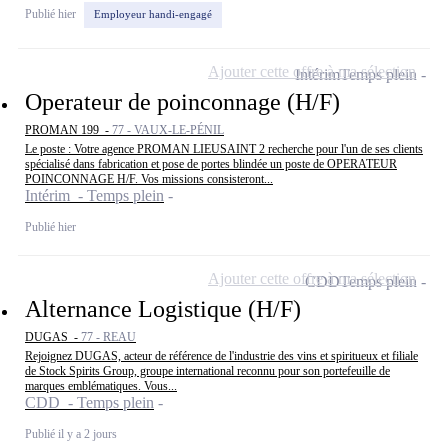
Publié hier
Employeur handi-engagé
Ajouter cette offre à ma sélection
Intérim
Temps plein
Operateur de poinconnage (H/F)
PROMAN 199 -
77 - VAUX-LE-PÉNIL
Le poste : Votre agence PROMAN LIEUSAINT 2 recherche pour l'un de ses clients
spécialisé dans fabrication et pose de portes blindée un poste de OPERATEUR
POINCONNAGE H/F. Vos missions consisteront...
Intérim - Temps plein
Publié hier
Ajouter cette offre à ma sélection
CDD
Temps plein
Alternance Logistique (H/F)
DUGAS -
77 - REAU
Rejoignez DUGAS, acteur de référence de l'industrie des vins et spiritueux et filiale
de Stock Spirits Group, groupe international reconnu pour son portefeuille de
marques emblématiques. Vous...
CDD - Temps plein
Publié il y a 2 jours