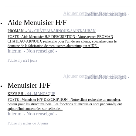
Ajouter cette offre à ma sélection
Intérim
Non renseigné
Aide Menuisier H/F
PROMAN -
04 - CHÂTEAU-ARNOUX-SAINT-AUBAN
POSTE : Aide Menuisier H/F DESCRIPTION : Votre agence PROMAN
CHATEAU-ARNOUX recherche pour l'un de ses clients, spécialisé dans le
domaine de la fabrication de menuiseries aluminium, un AIDE...
Intérim - Non renseigné
Publié il y a 21 jours
Ajouter cette offre à ma sélection
Intérim
Non renseigné
Menuisier H/F
KEYS RH -
04 - MANOSQUE
POSTE : Menuisier H/F DESCRIPTION : Notre client recherche un menuiser,
poseur pour les structures bois. Les fonctions du menuisier sont par conséquent
aujourd'hui concentrées sur celles de...
Intérim - Non renseigné
Publié il y a plus de 30 jours