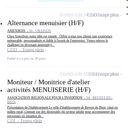
Ajouter cette offre à ma sélection
CDD
Temps plein
Alternance menuisier (H/F)
AMEXBOIS -
04 - ORAISON
Chez Amexbois notre idée est simple : Offrir à tous nos clients une expérience
mémorable, personnalisée et fidèle à l'esprit de l'entreprise. Venez relever le
challenge en devenant apprenti(e)...
CDD - Temps plein
Publié il y a plus de 30 jours
Ajouter cette offre à ma sélection
CDI
Temps plein
Moniteur / Monitrice d'atelier
activités MENUISERIE (H/F)
ASSOCIATION REGIONALE POUR L'INSERTION -
04 - REVEST-DU-
BION
Présentation de l'établissement Le pôle d'établissement de Revest du Bion, situé en
milieu rural, s'appuie sur des dispositifs du secteur adulte pour accompagner des
personnes en situation de...
CDI - Temps plein