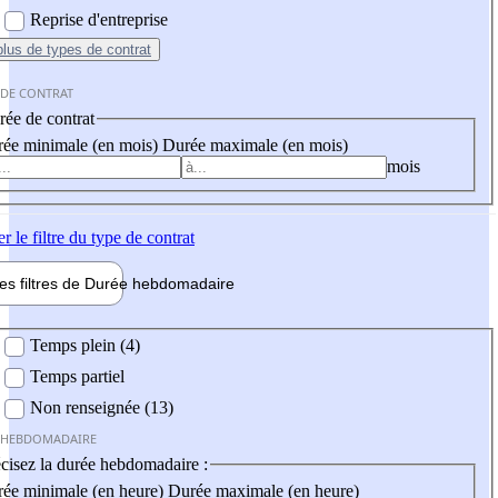
Reprise d'entreprise
plus
de types de contrat
 DE CONTRAT
ée de contrat
ée minimale (en mois)
Durée maximale (en mois)
mois
er
le filtre du type de contrat
les filtres de
Durée hebdo
madaire
 hebdomadaire
Temps plein (4)
Temps partiel
Non renseignée (13)
 HEBDOMADAIRE
cisez la durée hebdomadaire :
ée minimale (en heure)
Durée maximale (en heure)