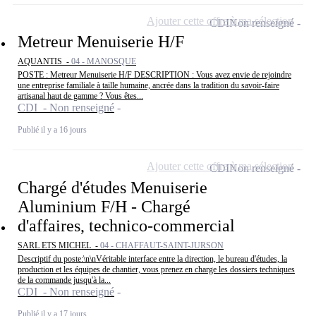
Ajouter cette offre à ma sélection
CDI
Non renseigné
Metreur Menuiserie H/F
AQUANTIS -
04 - MANOSQUE
POSTE : Metreur Menuiserie H/F DESCRIPTION : Vous avez envie de rejoindre
une entreprise familiale à taille humaine, ancrée dans la tradition du savoir-faire
artisanal haut de gamme ? Vous êtes...
CDI - Non renseigné
Publié il y a 16 jours
Ajouter cette offre à ma sélection
CDI
Non renseigné
Chargé d'études Menuiserie
Aluminium F/H - Chargé
d'affaires, technico-commercial
SARL ETS MICHEL -
04 - CHAFFAUT-SAINT-JURSON
Descriptif du poste:\n\nVéritable interface entre la direction, le bureau d'études, la
production et les équipes de chantier, vous prenez en charge les dossiers techniques
de la commande jusqu'à la...
CDI - Non renseigné
Publié il y a 17 jours