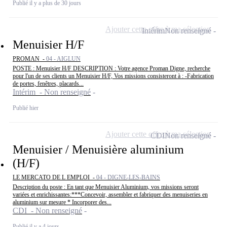
Publié il y a plus de 30 jours
Ajouter cette offre à ma sélection
Intérim
Non renseigné
Menuisier H/F
PROMAN -
04 - AIGLUN
POSTE : Menuisier H/F DESCRIPTION : Votre agence Proman Digne, recherche
pour l'un de ses clients un Menuisier H/F, Vos missions consisteront à : -Fabrication
de portes, fenêtres, placards...
Intérim - Non renseigné
Publié hier
Ajouter cette offre à ma sélection
CDI
Non renseigné
Menuisier / Menuisière aluminium
(H/F)
LE MERCATO DE L EMPLOI -
04 - DIGNE-LES-BAINS
Description du poste : En tant que Menuisier Aluminium, vos missions seront
variées et enrichissantes:***Concevoir, assembler et fabriquer des menuiseries en
aluminium sur mesure * Incorporer des...
CDI - Non renseigné
Publié il y a 4 jours