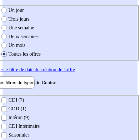
e création de l'offre
Un jour
Trois jours
Une semaine
Deux semaines
Un mois
Toutes les offres
er
le filtre de date de création de l'offre
les filtres de types de
Contrat
de contrat
CDI (7)
CDD (1)
Intérim (9)
CDI Intérimaire
Saisonnier