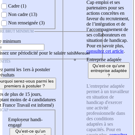
Cap emploi et ses
Cadre (1)
partenaires pour ses
actions concrètes en
Non cadre (13)
faveur du recrutement,
Non renseignée (3)
de l’intégration et de
l’accompagnement de
IRE BRUT MINIMUM
ses collaborateurs en
situation de handicap.
re minimum
Pour en savoir plus,
consultez cet article
.
ssez une périodicité pour le salaire saisi
Entreprise adaptée
NITÉS
Qu'est-ce qu'une
z parmi les 1ers à postuler
entreprise adaptée
résultats
?
urquoi serez-vous parmi les
L'entreprise adaptée
premiers à postuler ?
permet à un travailleur
es de plus de 15 jours,
en situation de
tant moins de 4 candidatures
handicap d'exercer
t France Travail est informé)
une activité
ICAP
professionnelle dans
des conditions
Employeur handi-
adaptées à ses
engagé
capacités. Pour en
Qu'est-ce qu'un
savoir plus,
consultez