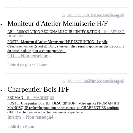
Ajouter cette offre à ma sélection
CDI
Non renseigné
Moniteur d'Atelier Menuiserie H/F
ARI - ASSOCIATION RÉGIONALE POUR L'INTÉGRATION -
04 - REVEST-
DU-BION
POSTE : Moniteur d'Atelier Menuiserie H/F DESCRIPTION : Le pôle
d'établissement de Revest du Bion, situé en milieu rural, s'appuie sur des dispositifs
du secteur adulte pour accompagner des...
CDI - Non renseigné
Publié il y a plus de 30 jours
Ajouter cette offre à ma sélection
Intérim
Non renseigné
Charpentier Bois H/F
PROMAN -
04 - MANOSQUE
POSTE : Charpentier Bois H/F DESCRIPTION : Votre agence PROMAN BTP
MANOSQUE recherche pour l'un de ses clients, un CHARPENTIER confirmé
(H/F). Le charpentier ou la charpentière est capable de : ...
Intérim - Non renseigné
Publié il y a 9 jours