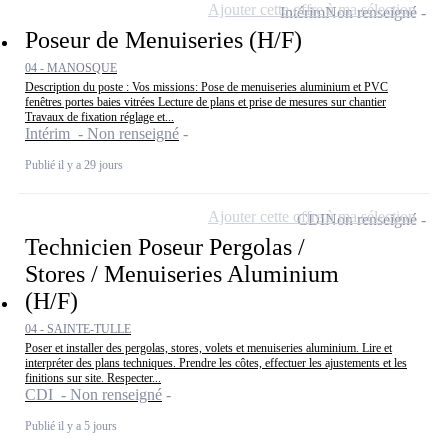
Ajouter cette offre à ma sélection
Intérim
Non renseigné
Poseur de Menuiseries (H/F)
04 - MANOSQUE
Description du poste : Vos missions: Pose de menuiseries aluminium et PVC
fenêtres portes baies vitrées Lecture de plans et prise de mesures sur chantier
Travaux de fixation réglage et...
Intérim - Non renseigné
Publié il y a 29 jours
Ajouter cette offre à ma sélection
CDI
Non renseigné
Technicien Poseur Pergolas /
Stores / Menuiseries Aluminium
(H/F)
04 - SAINTE-TULLE
Poser et installer des pergolas, stores, volets et menuiseries aluminium. Lire et
interpréter des plans techniques. Prendre les côtes, effectuer les ajustements et les
finitions sur site. Respecter...
CDI - Non renseigné
Publié il y a 5 jours