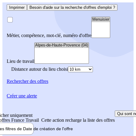
Imprimer
Besoin d'aide sur la recherche d'offres d'emploi ?
Métier, compétence, mot-clé, numéro d'offre
Lieu de travail
Distance autour du lieu choisi
Rechercher
des offres
Créer une alerte
Qui sont n
icher uniquement
 offres France Travail
Cette action recharge la liste des offres
les filtres de
Date de création
de l'offre