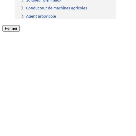
Fermer
Fermer
le détail de l'offre
/
Offre
sur
Offre précéden