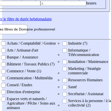
heures
er
le filtre de durée hebdomadaire
les filtres de
Domaine pro
fessionnel
ne professionel
Achats / Comptabilité / Gestion
Industrie (7)
Arts / Artisanat d'art
Informatique /
Télécommunication
Banque / Assurance
Installation / Maintenance
Bâtiment / Travaux Publics (7)
Marketing / Stratégie
Commerce / Vente (1)
commerciale
Communication / Multimédia
Ressources Humaines
Conseil / Etudes
Santé
Direction d'entreprise
Secrétariat / Assistanat
Espaces verts et naturels /
Services à la personne / à l
Agriculture / Pêche / Soins aux
collectivité (2)
animaux