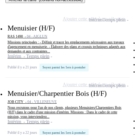
Ajouter cette offre à ma sélection
Intérim
Temps plein
Menuisier (H/F)
RAS 1490 -
04 - AIGLUN
Missions principales : - Définir et tracer les emplacements nécessaires aux travaux
d'agencement en menuiserie. - Élaborer des plans et croquis techniques adaptés aux
demandes et aux contraintes...
Intérim - Temps plein
Publié il y a 21 jours
Soyez parmi les 1ers à postuler
Ajouter cette offre à ma sélection
Intérim
Temps plein
Menuisier/Charpentier Bois (H/F)
JOB CITY -
04 - VILLENEUVE
Nous recrutons pour l'un de nos clients, plusieurs Menuisiers/Charpentiers Bois
(H/F) dans le cadre d'une mission d'intérim. Missions : Dans le cadre de cette
mission, vous interviendrez...
Intérim - Temps plein
Publié il y a 22 jours
Soyez parmi les 1ers à postuler