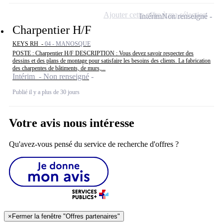
Ajouter cette offre à ma sélection
Intérim
Non renseigné
Charpentier H/F
KEYS RH -
04 - MANOSQUE
POSTE : Charpentier H/F DESCRIPTION : Vous devez savoir respecter des
dessins et des plans de montage pour satisfaire les besoins des clients. La fabrication
des charpentes de bâtiments, de murs,...
Intérim - Non renseigné
Publié il y a plus de 30 jours
Votre avis nous intéresse
Qu'avez-vous pensé du service de recherche d'offres ?
×
Fermer la fenêtre "Offres partenaires"