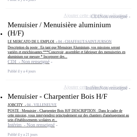
Ajouter cette offre à ma sélection
CDI
Non renseigné
Menuisier / Menuisière aluminium
(H/F)
LE MERCATO DE L EMPLOI -
04 - CHAFFAUT-SAINT-JURSON
Description du poste : En tant que Menuisier Aluminium, vos missions seront
variées et enrichissantes:***Concevoir, assembler et fabriquer des menuiseries en
aluminium sur mesure * Incorporer des...
CDI - Non renseigné
Publié il y a 4 jours
Ajouter cette offre à ma sélection
Intérim
Non renseigné
Menuisier - Charpentier Bois H/F
JOBCITY -
04 - VILLENEUVE
POSTE : Menuisier - Charpentier Bois H/F DESCRIPTION : Dans le cadre de
cette mission, vous interviendrez principalement sur des chantiers d'aménagement au
sein d'établissements scolaires et...
Intérim - Non renseigné
Publié il y a 21 jours