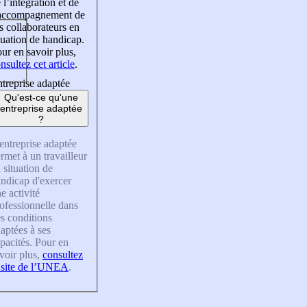
 l’intégration et de
’accompagnement de
s collaborateurs en
tuation de handicap.
ur en savoir plus,
nsultez cet article
.
treprise adaptée
Qu'est-ce qu'une
entreprise adaptée
?
entreprise adaptée
rmet à un travailleur
 situation de
ndicap d'exercer
e activité
ofessionnelle dans
s conditions
aptées à ses
pacités. Pour en
voir plus,
consultez
 site de l’UNEA
.