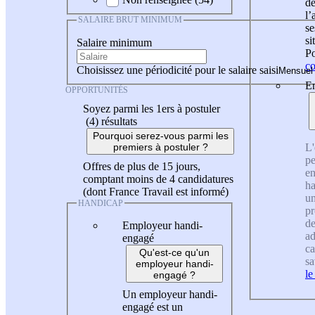
de
l
SALAIRE BRUT MINIMUM
se
si
Salaire minimum
Po
co
Choisissez une périodicité pour le salaire saisi
En
OPPORTUNITÉS
Soyez parmi les 1ers à postuler
(4)
résultats
Pourquoi serez-vous parmi les
L'
premiers à postuler ?
pe
Offres de plus de 15 jours,
en
comptant moins de 4 candidatures
ha
(dont France Travail est informé)
un
HANDICAP
pr
de
Employeur handi-
ad
engagé
ca
Qu'est-ce qu'un
sa
employeur handi-
le
engagé ?
Un employeur handi-
engagé est un