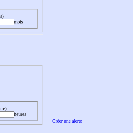
s)
mois
ure)
heures
Créer une alerte