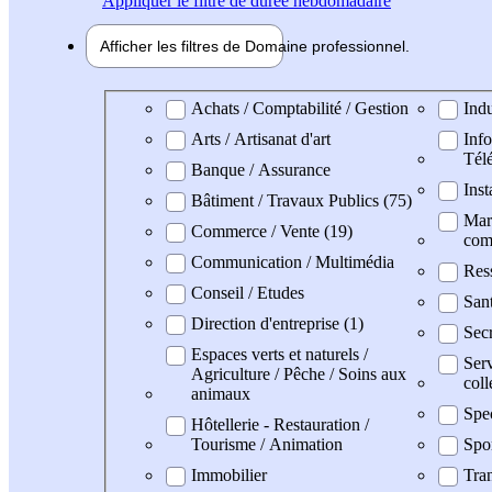
Appliquer
le filtre de durée hebdomadaire
Afficher les filtres de
Domaine pro
fessionnel
Domaine professionel
Achats / Comptabilité / Gestion
Indu
Arts / Artisanat d'art
Info
Tél
Banque / Assurance
Inst
Bâtiment / Travaux Publics (75)
Mark
Commerce / Vente (19)
com
Communication / Multimédia
Res
Conseil / Etudes
San
Direction d'entreprise (1)
Secr
Espaces verts et naturels /
Serv
Agriculture / Pêche / Soins aux
coll
animaux
Spe
Hôtellerie - Restauration /
Tourisme / Animation
Spo
Immobilier
Tran