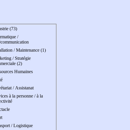
strie (73)
rmatique /
écommunication
allation / Maintenance (1)
eting / Stratégie
merciale (2)
sources Humaines
té
étariat / Assistanat
ices à la personne / à la
ectivité
ctacle
rt
sport / Logistique