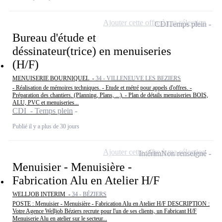
Ajouter cette offre à ma sélection
CDI
Temps plein
Bureau d'étude et
déssinateur(trice) en menuiseries
(H/F)
MENUISERIE BOURNIQUEL -
34 - VILLENEUVE LES BEZIERS
- Réalisation de mémoires techniques. - Etude et métré pour appels d'offres. -
Préparation des chantiers. (Planning, Plans, ...). - Plan de détails menuiseries BOIS,
ALU, PVC et menuiseries...
CDI - Temps plein
Publié il y a plus de 30 jours
Ajouter cette offre à ma sélection
Intérim
Non renseigné
Menuisier - Menuisière -
Fabrication Alu en Atelier H/F
WELLJOB INTERIM -
34 - BÉZIERS
POSTE : Menuisier - Menuisière - Fabrication Alu en Atelier H/F DESCRIPTION :
Votre Agence Welljob Béziers recrute pour l'un de ses clients, un Fabricant H/F
Menuiserie Alu en atelier sur le secteur...