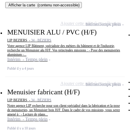
Afficher la carte
(contenu non-accessible)
Ajouter cette offre à ma sélection
Intérim
Temps plein
MENUISIER ALU / PVC (H/F)
LIP BEZIERS -
34 - BÉZIERS
Votre agence LIP Bâtiment, spécialiste des métiers du bâtiment et de l'industrie,
recherche un Menuisier alu H/F. Vos principales missions : - Pose des menuiseries
aluminium -...
Intérim - Temps plein
Publié il y a 4 jours
Ajouter cette offre à ma sélection
Intérim
Temps plein
Menuisier fabricant (H/F)
LIP BEZIERS -
34 - BÉZIERS
Notre agence LIP recherche pour son client spécialisé dans la fabrication et la pose
de menuiseries, un Menuisier bois H/F. Dans le cadre de vos missions, vous serez
amené à : - Lecture de plans...
Intérim - Temps plein
Publié il y a 10 jours