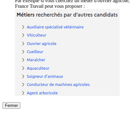
Par exemple si vous cherchez un métier d'ouvrier agricole,
France Travail peut vous proposer :
Fermer
Fermer
le détail de l'offre
/
Offre
sur