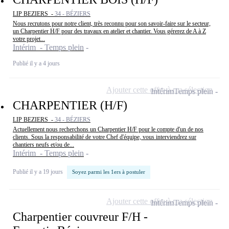
LIP BEZIERS -
34 - BÉZIERS
Nous recrutons pour notre client, très reconnu pour son savoir-faire sur le secteur,
un Charpentier H/F pour des travaux en atelier et chantier. Vous gérerez de A à Z
votre projet...
Intérim - Temps plein
Publié il y a 4 jours
Ajouter cette offre à ma sélection
Intérim
Temps plein
CHARPENTIER (H/F)
LIP BEZIERS -
34 - BÉZIERS
Actuellement nous recherchons un Charpentier H/F pour le compte d'un de nos
clients. Sous la responsabilité de votre Chef d'équipe, vous interviendrez sur
chantiers neufs et/ou de...
Intérim - Temps plein
Publié il y a 19 jours
Soyez parmi les 1ers à postuler
Ajouter cette offre à ma sélection
Intérim
Temps plein
Charpentier couvreur F/H -