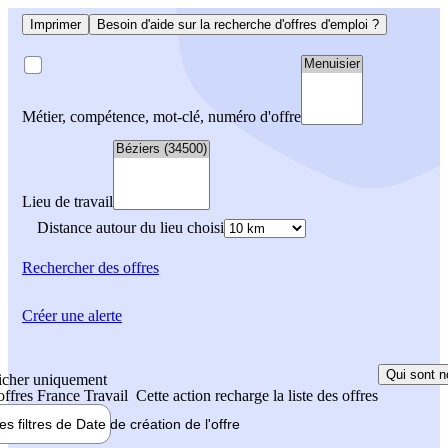
Imprimer
Besoin d'aide sur la recherche d'offres d'emploi ?
Métier, compétence, mot-clé, numéro d'offre
Lieu de travail
Distance autour du lieu choisi
Rechercher
des offres
Créer une alerte
Qui sont n
icher uniquement
 offres France Travail
Cette action recharge la liste des offres
les filtres de
Date de création
de l'offre