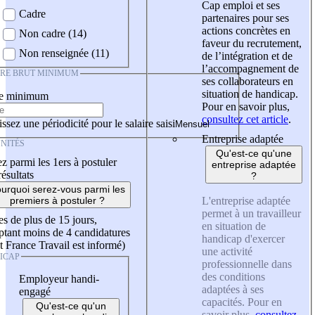
Cap emploi et ses
Cadre
partenaires pour ses
actions concrètes en
Non cadre (14)
faveur du recrutement,
Non renseignée (11)
de l’intégration et de
l’accompagnement de
IRE BRUT MINIMUM
ses collaborateurs en
situation de handicap.
re minimum
Pour en savoir plus,
consultez cet article
.
ssez une périodicité pour le salaire saisi
Entreprise adaptée
NITÉS
Qu'est-ce qu'une
z parmi les 1ers à postuler
entreprise adaptée
résultats
?
urquoi serez-vous parmi les
L'entreprise adaptée
premiers à postuler ?
permet à un travailleur
es de plus de 15 jours,
en situation de
tant moins de 4 candidatures
handicap d'exercer
t France Travail est informé)
une activité
ICAP
professionnelle dans
des conditions
Employeur handi-
adaptées à ses
engagé
capacités. Pour en
Qu'est-ce qu'un
savoir plus,
consultez