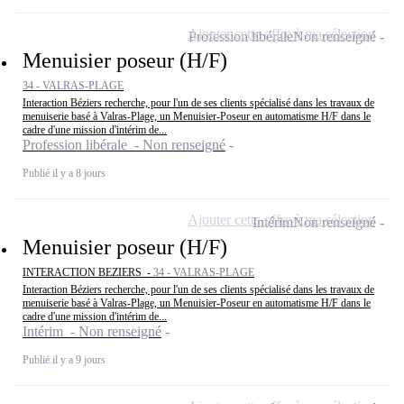
Ajouter cette offre à ma sélection
Profession libérale
Non renseigné
Menuisier poseur (H/F)
34 - VALRAS-PLAGE
Interaction Béziers recherche, pour l'un de ses clients spécialisé dans les travaux de
menuiserie basé à Valras-Plage, un Menuisier-Poseur en automatisme H/F dans le
cadre d'une mission d'intérim de...
Profession libérale - Non renseigné
Publié il y a 8 jours
Ajouter cette offre à ma sélection
Intérim
Non renseigné
Menuisier poseur (H/F)
INTERACTION BEZIERS -
34 - VALRAS-PLAGE
Interaction Béziers recherche, pour l'un de ses clients spécialisé dans les travaux de
menuiserie basé à Valras-Plage, un Menuisier-Poseur en automatisme H/F dans le
cadre d'une mission d'intérim de...
Intérim - Non renseigné
Publié il y a 9 jours