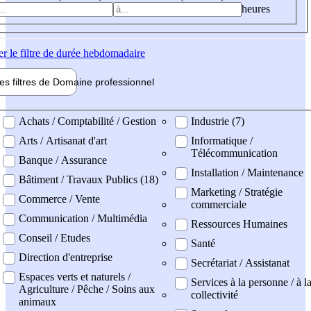
heures
er
le filtre de durée hebdomadaire
les filtres de
Domaine pro
fessionnel
ne professionel
Achats / Comptabilité / Gestion
Industrie (7)
Arts / Artisanat d'art
Informatique /
Télécommunication
Banque / Assurance
Installation / Maintenance
Bâtiment / Travaux Publics (18)
Marketing / Stratégie
Commerce / Vente
commerciale
Communication / Multimédia
Ressources Humaines
Conseil / Etudes
Santé
Direction d'entreprise
Secrétariat / Assistanat
Espaces verts et naturels /
Services à la personne / à l
Agriculture / Pêche / Soins aux
collectivité
animaux