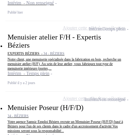
Intérim - Non renseigné
Publié hier
Ajouter cette offre à ma sélection
Intérim
Temps plein
Menuisier atelier F/H - Expertis
Béziers
EXPERTIS BÉZIERS -
34 - BÉZIERS
Notre client, une menuiserie spécialisée dans la fabrication en bois, recherche un
menuisier atelier (H/F). Au sein de leur atelier, vous fabriquez tout type de
menuiserie intérieure (portes,...
Intérim - Temps plein
Publié il y a 2 jours
Ajouter cette offre à ma sélection
Intérim
Non renseigné
Menuisier Poseur (H/F/D)
34 - BÉZIERS
Votre agence Samsic Emploi Béziers recrute un Menuisier Poseur (H/F/D) basé à
Béziers pour l'un de ses clients dans le cadre d'un accroissement d'activité.Vos
missions seront sous la responsabilité...