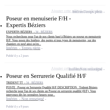
Ajouter cette offre à ma sélection
Intérim
Temps plein
Poseur en menuiserie F/H -
Expertis Béziers
EXPERTIS BÉZIERS -
34 - BÉZIERS
Nous recherchons pour l'un de nos clients basé à Béziers un poseur en menuiserie
H/F. Vous posez des fenêtres, des portes et tous types de menuiseries, sur des
chantiers en neuf ainsi qu'en...
Intérim - Temps plein
Publié il y a 2 jours
Ajouter cette offre à ma sélection
Intérim
Non renseigné
Poseur en Serrurerie Qualifié H/F
TRIDENT TT -
34 - BÉZIERS
POSTE : Poseur en Serrurerie Qualifié H/F DESCRIPTION : Tridentt Béziers
recherche pour l'un de ses clients un Poseur en serrurerie qualifié (H/F). Vous
intervenez dès les premières heures pour...
Intérim - Non renseigné
Publié il y a 9 jours