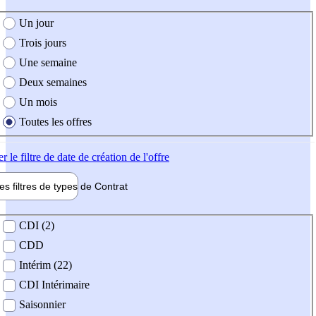
e création de l'offre
Un jour
Trois jours
Une semaine
Deux semaines
Un mois
Toutes les offres
er
le filtre de date de création de l'offre
les filtres de types de
Contrat
de contrat
CDI (2)
CDD
Intérim (22)
CDI Intérimaire
Saisonnier