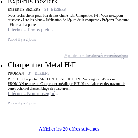
Expertis Béziers
EXPERTIS BÉZIERS -
34 - BÉZIERS
Nous recherchons pour l'un de nos clients :Un Charpentier F/H Vous avez pour
mission: - Lire les plans - Réalisation de l'épure de la charpente - Préparer l'ossature
- Fixer la charpente -...
Intérim - Temps plein
Publié il y a 2 jours
Ajouter cette offre à ma sélection
Intérim
Non renseigné
Charpentier Metal H/F
PROMAN -
34 - BÉZIERS
POSTE : Charpentier Metal H/F DESCRIPTION : Votre agence d'intérim
PROMAN recrute un Charpentier métallique H/F. Vous réaliserez des travaux de
construction et d'assemblage de structures...
Intérim - Non renseigné
Publié il y a 2 jours
Afficher les 20 offres suivantes