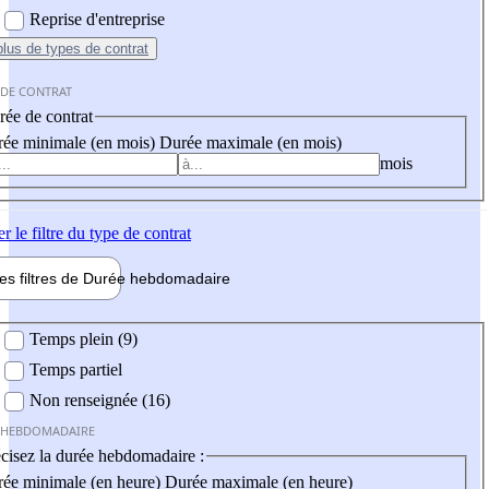
Reprise d'entreprise
plus
de types de contrat
 DE CONTRAT
ée de contrat
ée minimale (en mois)
Durée maximale (en mois)
mois
er
le filtre du type de contrat
les filtres de
Durée hebdo
madaire
 hebdomadaire
Temps plein (9)
Temps partiel
Non renseignée (16)
 HEBDOMADAIRE
cisez la durée hebdomadaire :
ée minimale (en heure)
Durée maximale (en heure)