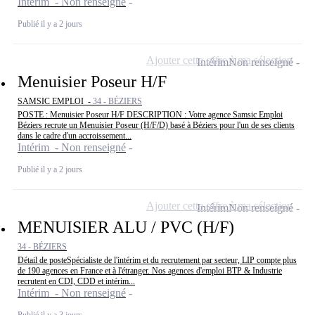
Intérim - Non renseigné
Publié il y a 2 jours
Ajouter cette offre à ma sélection
Intérim
Non renseigné
Menuisier Poseur H/F
SAMSIC EMPLOI -
34 - BÉZIERS
POSTE : Menuisier Poseur H/F DESCRIPTION : Votre agence Samsic Emploi
Béziers recrute un Menuisier Poseur (H/F/D) basé à Béziers pour l'un de ses clients
dans le cadre d'un accroissement...
Intérim - Non renseigné
Publié il y a 2 jours
Ajouter cette offre à ma sélection
Intérim
Non renseigné
MENUISIER ALU / PVC (H/F)
34 - BÉZIERS
Détail de posteSpécialiste de l'intérim et du recrutement par secteur, LIP compte plus
de 190 agences en France et à l'étranger. Nos agences d'emploi BTP & Industrie
recrutent en CDI, CDD et intérim...
Intérim - Non renseigné
Publié il y a 3 jours