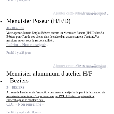
Ajouter cette offre à ma sélection
Intérim
Non renseigné
Menuisier Poseur (H/F/D)
34 - BÉZIERS
Votre agence Samsic Emploi Béziers recrute un Menuisier Poseur (H/F/D) basé à
Béziers pour l'un de ses clients dans le cadre d'un accroissement d'activité.Vos
missions seront sous la responsabilité...
Intérim - Non renseigné
Publié il y a 28 jours
Ajouter cette offre à ma sélection
CDI
Non renseigné
Menuisier aluminium d'atelier H/F
- Beziers
34 - BÉZIERS
Au sein de l'atelier et de l'entrepôt, vous serez amené(eParticiper à la fabrication de
menuiseries aluminium (majoritairement) et PVC Effectuer la préparation,
l'assemblage et le montage des...
CDI - Non renseigné
Publié il y a plus de 30 jours